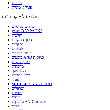
צידניות
פעיל אימוניות
מוצרים לפי קטגוריות
מקרים בסיסיים
מזדמן DAYPACKS
חולצות
הפוך המקרים
במקרים
אביזרים
כובעי בייסבול
כובעים AND כמוסות
שרוך שקיות
מדבקות
מגיני מסך
תיקי החתלה
עומד
SKULLIES AND כובעים
שרוולים
פגושים
עריסות
מדבקות AND מדבקות
גופיות