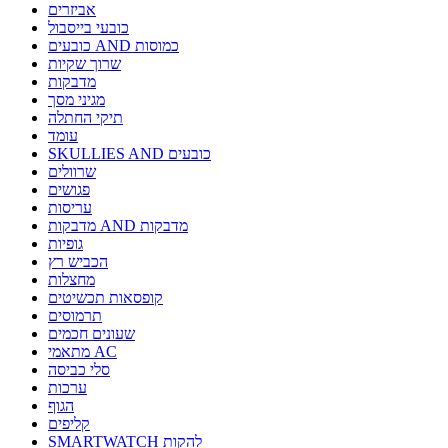
אביזרים
כובעי בייסבול
כובעים AND כמוסות
שרוך שקיות
מדבקות
מגיני מסך
תיקי החתלה
עומד
SKULLIES AND כובעים
שרוולים
פגושים
עריסות
מדבקות AND מדבקות
גופיות
הכביש רץ
מחצלות
קופסאות תכשיטים
תרמוסים
שעונים חכמים
מתאמי AC
סלי כביסה
ערכות
הגוף
קליפים
SMARTWATCH להקות