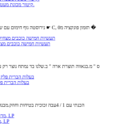
לעמוד מייבש שיער,יבשות הוד על עיצוב שיער 1000W קיטור מכונת מעטה ציוד סלון הלבשה.
נירוסטה גוף חימום עם שתי לולאות, מאוורר עם מספר להבים.את הטמפרטורה ניתן להגדיר מ0 ל75 ☛ C, תזמון פונקציה מ0 �
Stupell תעשיות חמישה כוכבי
מידות : 30 x 1.5 x 40 ס " מ.בגאווה תוצרת ארה " ב.שלנו בד נמ
בעלות הברית פליז יחסי ציבור-33/18 יוקרה מלכו
הכנתי עם 1 / 4עבה זכוכית בטיחות וחוזק.מבנה מתערובות פליז מוצק חומרים.מוסתר בורג הרכבה חומרה מתקין בקלות.זכ
האימפריה נחמה מערכות 24 סופר דפנה Logset עם IP VF מדרון זיגוג צורב, LP