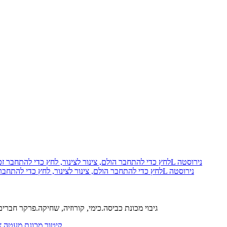
פארקר 68PLS-8-8-pk10 Prestolok PLS לחץ כדי להתחבר הולם, צינור לצינור, לחץ כדי להתחבר זכר צינור מחבר, 1/2, 1/2, 316L נירוסטה
נירוסטה 303 L קולה.נירוסטה 316 L הגוף.FM כלבי ים.נירוסטה 316 L גיבוי מכונת כביסה.כימי, קורוזיה, שחיקה.פרקר ח