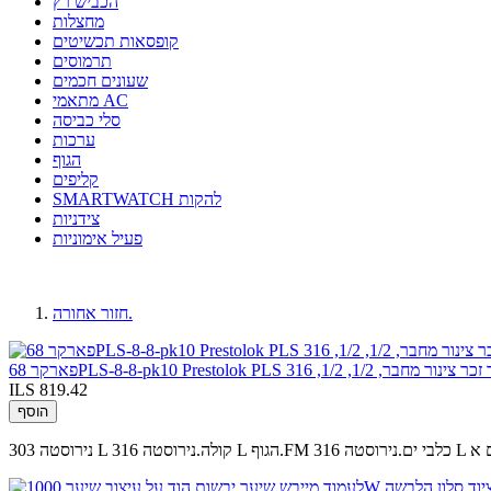
הכביש רץ
מחצלות
קופסאות תכשיטים
תרמוסים
שעונים חכמים
מתאמי AC
סלי כביסה
ערכות
הגוף
קליפים
SMARTWATCH להקות
צידניות
פעיל אימוניות
חזור אחורה.
ILS 819.42
הוסף
ברים א