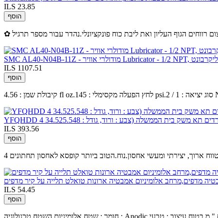
ILS 23.85
הוסף
Lubricator - 1/2 NP, קערת פוליקרבונט
ILS 1107.51
הוסף
ם תא משק בית הממשלה (צבע : ורוד, גודל : 34.525.548
ILS 393.56
הוסף
לטווח ארוך, יצירתי ומעשי אחסון.נוח.הטוב ביותר קופסא לאחסון תחתונים
ILS 54.45
הוסף