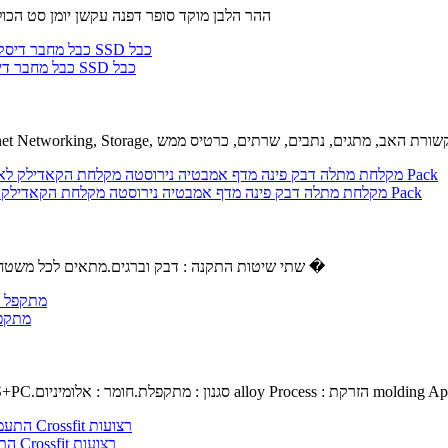
ההר הלבן מוקד סופר דפנה עקשן יומן סט הכולל 7 חתיכת קבוצה של עקשנים יומנים.ההר הלבן מוקד יומן סטים צבו
Sukvas 5Pcs/Lot חדש עבור iMac 21.5 A1418 כונן קשיח Sata כבל מחבר דיסק קשיח SSD כבל
בל : 5 מטר, צבע : שחור 18 G סיבים ערוץ 110 G Sukvas Ethernet Networking, Storage, תקשורת האב, מתגים, נתבים, שרתים, כרטיס ממש
מקלחת מתלה דבק פינה מדף אמבטיה נירוסטה מקלחת הקאדילק לא לקדוח חור עם וו חזקה, יכולת השפעה קיר רכוב על שירותים מרפסת-3 Pack
שתי שיטות התקנה : דבק וברגים.מתאים לכל משטח חלק, אבל לא מקל המדף מקלחת צבועים קירות או טפט.נגד חלודה, עמיד �
GYZX מ
שחור.חומר ABS+PC.סגנון : מתקפלת.חומר : אלומיניום alloy Process : הזרקת molding Applicabl
Unbranded התעמלות התעמלות טבעות מתכוונן האולימפי כוח שרירים אימון Crossfit רצועות