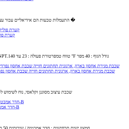
✿ התעמלות טבעות הם אידיאליים עבור עצום רווחים הגוף העליון ואת ליבת כוח פונקציונלי.נהדר עבור מספר תרגיל �
SMC AL40-N04B-11Z - מודולרי אוויר T
קיבולת שמן : 4.56 fl oz.לחץ הפעלה מקסימלי : 145 psi.סוג יציאה : 1 / 2 NPT.טווח טמפרטורת פעולה : 23 עד 140 °F גודל הגוף : 40 מפר
YFQHDD 4 שכבת מגירת אחסון בארון, ארגונית תחתונים חזייה שכבת אחסון נפרדי
4 שכבת עיצוב מסוגנן וקלאסי, נוח לשימוש 
חדר אמבטיה מדפים,מרחב אלומיניום אמבטיה ארונות טואלט תלייה על קיר מדפים-B
חומר : שטח אלומיניום.השטח טכנולוגיה : Anodic חמצון.ישים תרחישים : חדר אמבטיה / שירותים,50 ס " מ.בטוח עיצוב : טבעי,