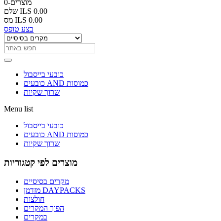
0-מוצרים
ILS 0.00
שלם
ILS 0.00
מס
בצע טופס
כובעי בייסבול
כובעים AND כמוסות
שרוך שקיות
Menu list
כובעי בייסבול
כובעים AND כמוסות
שרוך שקיות
מוצרים לפי קטגוריות
מקרים בסיסיים
מזדמן DAYPACKS
חולצות
הפוך המקרים
במקרים