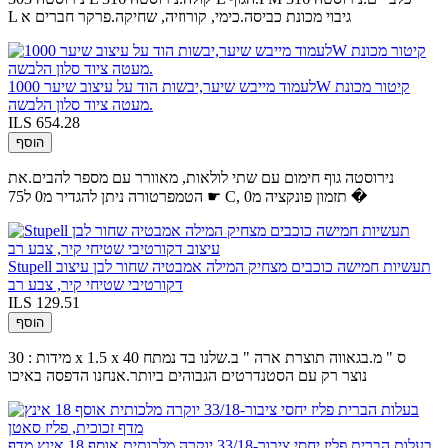
L גיבוי מכונת כביסה.כימי, קורוזיה, שחיקה.פרקר חברים א
לעמוד מייבש שיער,יבשות הוד על עיצוב שיער 1000W קיטור מכונת
מעטה ציוד סלון הלבשה.
ILS 654.28
הוסף
נירוסטה גוף חימום עם שתי לולאות, מאוורר עם מספר להבים.את
הטמפרטורה ניתן להגדיר מ0 ל75 ☛ C, תזמון פונקציה מ0 �
Stupell תעשיות חמישה כוכבים מצחיק המילה אמבטיה שחור לבן עיצוב
דקורטיבי שטיחי קיר, צבע רב
ILS 129.51
הוסף
מידות : 30 x 1.5 x 40 ס " מ.בגאווה תוצרת ארה " ב.שלנו בד נמתח
נוצר רק עם הסטנדרטים הגבוהים ביותר.אנחנו הדפסה באיכו
בעלות הברית פליז יחסי ציבור-33/18 יוקרה מלכותית אוסף 18 אינץ מדף