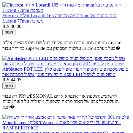
Firecrest איליה Locardi חתימה מהדורה 165mm תיק נסיעות על
Lucroit 77mm מערכת
ILS 30.00
הוסף
נסיעות מסנן ערכת תוכנן על ידי בעל שם עולמי הצלם איליה Locardi
במיוחד עבור superwide עדשות.המסופק עם Lucroit בעל מערכ�
Airblasters PDT LED טיפול מסכה פוטון הטיפול העור טיפול פנים סלון
ספא היופי ציוד פוטון טיפול המכונה אור LED טיפול פנים לטיפול
ILS 44.95
הוסף
רק עבור PRשלESSIONAL להשתמש.תוספת אור אינפרא אדום
תועלת.לכל צבע של האור מראה השפעות מועילות על העור מסוים
תנא�