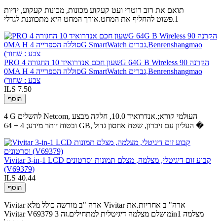
תואם את רוב רוטרי ועט קעקוע מכונות, מכונות קעקוע, ידיות
1.פשוט להחליף את המחט.אורך המחט היא מתכווננת לגדלי
PRO שעון חכם אנדרואיד 10 החגורה 4G 64G B Wireless הקרנה 90
0MA H סוללה הספרייה 4G SmartWatch גברים,Benrenshangmao
(צבע : שחור
ILS 7.50
הוסף
4 G להשלים Netcom, העולמי קורא;.אנדרואיד 10.0, חלקה מבצע
ובטוח יותר מידע; 4 + 64 GB, העליון עם זיכרון, שטח אחסון גדול �
Vivitar 3-in-1 LCD קבוע זום דיגיטלי, מצלמה, מצלם תמונות וסרטונים
(V69379)
ILS 40.44
הוסף
Vivitar ארה "ב מורשה כולל מלא Vivitar ארה" ב אחריות.את
Vivitar V69379 מושלם מצלמה דיגיטלית למתחילים.זה 3in1 מצלמה