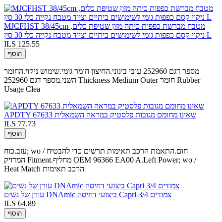
MJCFHST 38/45cm מטבח מברשת כפפות כיתה מזון שטיפת כלים,
ניקוי קסם כפפות גומי לשימושים ביתיים וציוד מטבח נקייה כלי 30 סין L
ILS 125.55
הוסף
מספר דגם 252960 עובי בינוני.החיצון חומר גומי.שימוש ניקוי.החומר
השני.מספר דגם 252960 Thickness Medium Outer חומר Rubber
Usage Clea
APDTY 67633 שאינו מחומם מגובות פלסטיק במראה השמאלית
ILS 77.73
הוסף
עזב.כוח; wo / חום.התאמת הרכב תאימות תרשים כדי להבטיח
המדויק Fitment.מחליף OEM 96366 EA00 A.Left Power; wo /
Heat Match הרכב תאימות
עורן של נשים DNAmic ביצועי דחיסה Capri 3/4 צמודים
ILS 64.89
הוסף