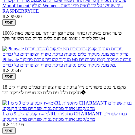
פלטינה 001 הקדמי של תחרה פאה שיער אדם אמצע אורך יד קשורה
Monofilament העליון Womens יד שנעשו על ידי לואיס פריי פאות -
RASPBERRYICE
ILS 99.90
הוסף
100% שיער אדם באיכות גבוהה, נמשך זמן רב יותר עם טיפול נאות
יכול להיות מעוצב עם חום כלים בדיוק כמו השיער שלך.M
Phluvate ערכות מניקור קוצץ ציפורניים סט מניקור להגדיר ערכת פדיקור
מקצועי, מניקור כלים נסיעות ערכת טיפוח הציפורניים על גברים,
ILS 25.47
הוסף
מקצועי בסט ציפורניים נייל ערכת טיפוח ציפורנייםכלים טיפוח קיט 18
חלקים כלול עם כלים מקצועיים למניקור ופד�
למה-יו קעקוע קיט 9 מ מ 1RL מחסניות CHARMANT גבות שפתיים
מחט/קבוע איפור מכונת גבות שפתיים מחט הקעקוע
ILS 121.95
הוסף