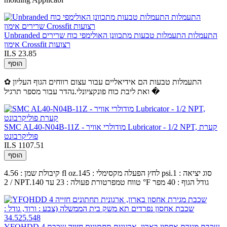
Unbranded התעמלות התעמלות טבעות מתכוונן האולימפי כוח שרירים
אימון Crossfit רצועות
ILS 23.85
הוסף
✿ התעמלות טבעות הם אידיאליים עבור עצום רווחים הגוף העליון
ואת ליבת כוח פונקציונלי.נהדר עבור מספר תרגיל �
SMC AL40-N04B-11Z - מודולרי אוויר Lubricator - 1/2 NPT, קערת
פוליקרבונט
ILS 1107.51
הוסף
קיבולת שמן : 4.56 fl oz.לחץ הפעלה מקסימלי : 145 psi.סוג יציאה : 1
/ 2 NPT.טווח טמפרטורת פעולה : 23 עד 140 °F גודל הגוף : 40 מפר
YFQHDD 4 שכבת מגירת אחסון בארון, ארגונית תחתונים חזייה שכבת