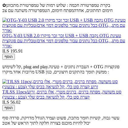
✿בקרת טמפרטורה חכמה : שלוש רמות של טמפרטורת מתכוונן
חימום תחתונים, אחדהמפתח חימום, הטמפרטורה משתנה עם צב
OTG-Y-03 USB 2.0 זכר זכר מיקרו USB + USB נקבה OTG טעינת
כבל נתונים עבור טלפונים דמוי אדם/טבליות עם פונקצית OTG, עם מתג,
אורך:
ILS 195.91
הוסף
קל לשימוש, plug and play.העברת נתונים + טעינה + OTG פונקציות
מרובות אחד.מיקרו USB ממשק תומך בהתקנים חיצוניים, כגון :
TJLSS 11pcs/סט משושה, מפתח ברגים, ברגים מטרי, אלן ברגים, זרוע
קצרה סט כלי, קל לנשיאה בכיס שלך (צבע : צבעוני)
ILS 56.02
הוסף
עשוי גבוה, קשיות חומר מתכת, פשוט ועמיד.הגודל מדויקת, סרדה סוף
יכול להיות מוכנס בצורה חלקה לתוך הראש של אטב