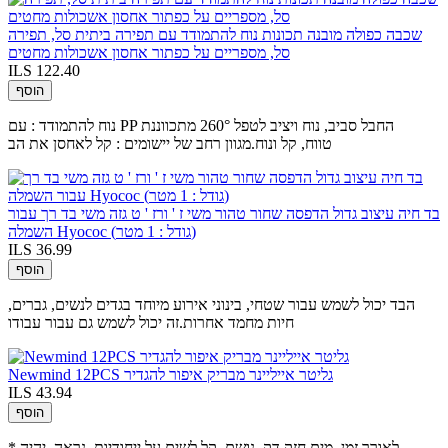
שכבה כפולה מובנה תכונות נוח להתמודד עם תפירה ביתית סל, תפירה
סל, מספריים על כפתור אחסון אשכולות מחטים
ILS 122.40
הוסף
נוח להתמודד : עם PP החבל סביב, נוח ויציב לטפל 260° מתכווננת
טווח, קל ונוח.מגוון רחב של יישומים : קל לאחסן את הב
בד חיה עיצוב גדול הדפסה שחור טהור משי ז ' ורז ' ט גזה משי בד רך עבור
השמלה Hyococ (גודל : 1 מטר)
ILS 36.99
הוסף
הבד יכול לשמש עבור שטחי, בינוני אירוע מיוחד בגדים לנשים, גברים,
חיות מחמד אחרות.זה יכול לשמש גם עבור עבודו
Newmind 12PCS גליטר אייליינר מבריק איפור להגדיר
ILS 43.94
הוסף
* לאורך זמן, מים חזק,דק, נושם, קל לשים על ייחודיות, נראה, יהיה