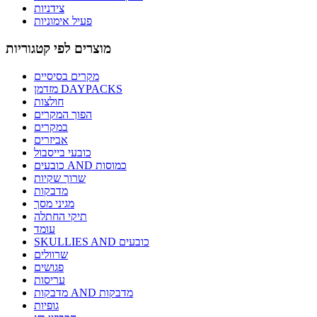
צידניות
פעיל אימוניות
מוצרים לפי קטגוריות
מקרים בסיסיים
מזדמן DAYPACKS
חולצות
הפוך המקרים
במקרים
אביזרים
כובעי בייסבול
כובעים AND כמוסות
שרוך שקיות
מדבקות
מגיני מסך
תיקי החתלה
עומד
SKULLIES AND כובעים
שרוולים
פגושים
עריסות
מדבקות AND מדבקות
גופיות