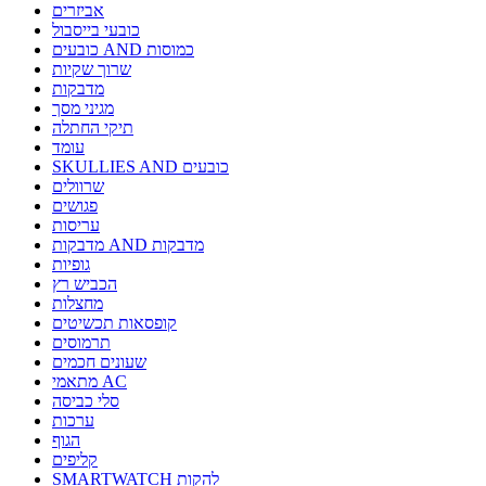
אביזרים
כובעי בייסבול
כובעים AND כמוסות
שרוך שקיות
מדבקות
מגיני מסך
תיקי החתלה
עומד
SKULLIES AND כובעים
שרוולים
פגושים
עריסות
מדבקות AND מדבקות
גופיות
הכביש רץ
מחצלות
קופסאות תכשיטים
תרמוסים
שעונים חכמים
מתאמי AC
סלי כביסה
ערכות
הגוף
קליפים
SMARTWATCH להקות