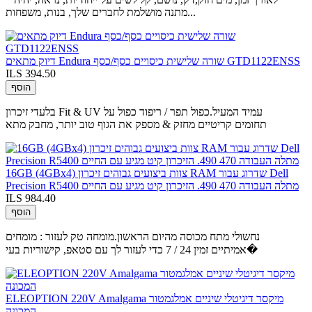
מתנה מושלמת לחברים שלך, בנות, משפחות...
דיוק מתאים Endura שורה שלישית כיסויים כסף/כסף GTD1122ENSS
ILS 394.50
הוסף
בלעדי זיכרון Fit & UV עמיד המעיל.כפול תפר / ריפוד כפול על
תחומים קריטיים מחזק & מספק את הגוף טוב יותר, מחבק מתא
16GB (4GBx4) צוות ביצועים גבוהים זיכרון RAM שדרוג עבור Dell
Precision R5400 מתלה העבודה 470 490. הזיכרון קיט מגיע עם החיים
ILS 984.40
הוסף
נחשולי מתח מכוסה מהיום הראשון.מומחה טק לעזור : מומחים
אמיתיים זמין 24 / 7 כדי לעזור לך עם סטאפ, קישוריות בעי�
ELEOPTION 220V Amalgama מיקסר דיגיטלי שיניים אמלגמטור
המכונה