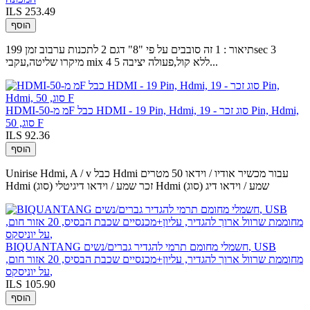
ILS 253.49
הוסף
תיאור : 1 זה סובבים על פי "8" דגם 2 לתכנות ערבוב זמן 199sec 3
מיקרו שליטה,עקבי mix 4 ללא קול,פעולה יציבה 5...
HDMI-מ מ-50F כבל HDMI - 19 Pin, Hdmi, סוג זכר - 19 Pin, Hdmi,
סוג, 50 F
ILS 92.36
הוסף
Unirise Hdmi, A / v כבל Hdmi עבור מכשיר אודיו / וידאו 50 מטרים
Hdmi (סוג) זכר שמע / וידאו דיגיטלי Hdmi (סוג) שמע / וידאו דיג
BIQUANTANG חשמלי מחומם תרמי להגדיר גברים/נשים, USB
מחוממת שרוול ארוך להגדיר, עליון+מכנסיים שכבת הבסיס, 20 אזור חום,
על יוניסקס,
ILS 105.90
הוסף