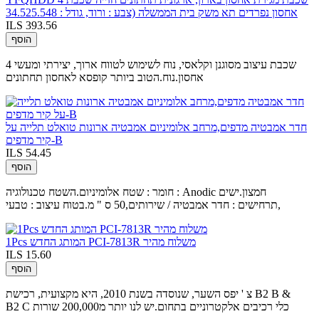
אחסון נפרדים תא משק בית הממשלה (צבע : ורוד, גודל : 34.525.548
ILS 393.56
הוסף
4 שכבת עיצוב מסוגנן וקלאסי, נוח לשימוש לטווח ארוך, יצירתי ומעשי
אחסון.נוח.הטוב ביותר קופסא לאחסון תחתונים
חדר אמבטיה מדפים,מרחב אלומיניום אמבטיה ארונות טואלט תלייה על
קיר מדפים-B
ILS 54.45
הוסף
חומר : שטח אלומיניום.השטח טכנולוגיה : Anodic חמצון.ישים
תרחישים : חדר אמבטיה / שירותים,50 ס " מ.בטוח עיצוב : טבעי,
1Pcs המותג החדש PCI-7813R משלוח מהיר
ILS 15.60
הוסף
צ ' יפס השער, שנוסדה בשנת 2010, היא מקצועית, רכישת B2 B &
B2 C כלי רכיבים אלקטרוניים בתחום.יש לנו יותר מ200,000 שורות