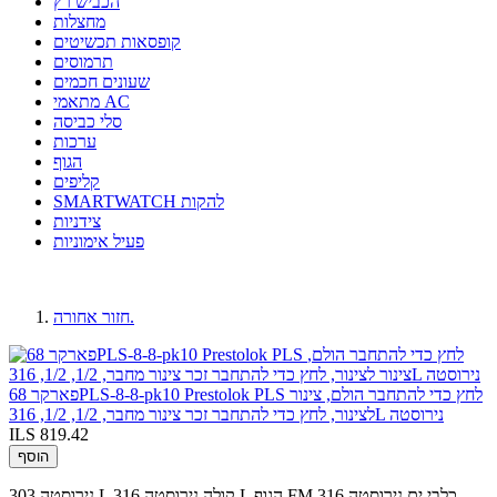
הכביש רץ
מחצלות
קופסאות תכשיטים
תרמוסים
שעונים חכמים
מתאמי AC
סלי כביסה
ערכות
הגוף
קליפים
SMARTWATCH להקות
צידניות
פעיל אימוניות
חזור אחורה.
פארקר 68PLS-8-8-pk10 Prestolok PLS לחץ כדי להתחבר הולם, צינור
לצינור, לחץ כדי להתחבר זכר צינור מחבר, 1/2, 1/2, 316L נירוסטה
ILS 819.42
הוסף
נירוסטה 303 L קולה.נירוסטה 316 L הגוף.FM כלבי ים.נירוסטה 316