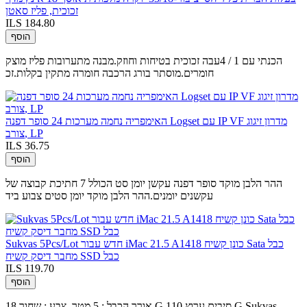
זכוכית, פליז סאטן
ILS 184.80
הוסף
הכנתי עם 1 / 4עבה זכוכית בטיחות וחוזק.מבנה מתערובות פליז מוצק
חומרים.מוסתר בורג הרכבה חומרה מתקין בקלות.זכ
האימפריה נחמה מערכות 24 סופר דפנה Logset עם IP VF מדרון זיגוג
צורב, LP
ILS 36.75
הוסף
ההר הלבן מוקד סופר דפנה עקשן יומן סט הכולל 7 חתיכת קבוצה של
עקשנים יומנים.ההר הלבן מוקד יומן סטים צבוע ביד
Sukvas 5Pcs/Lot חדש עבור iMac 21.5 A1418 כונן קשיח Sata כבל
מחבר דיסק קשיח SSD כבל
ILS 119.70
הוסף
אורך הכבל : 5 מטר, צבע : שחור 18 G סיבים ערוץ 110 G Sukvas