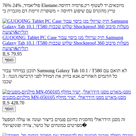
76% פוליאמיד, 24% Elastane.מיובאים.יד לשטוף רק.פרמיה דחיסה
טייץ מהונדס עם שיפוע דחיסה = משופרת זרימת דם מוגברת בי
GUOQING Tablet PC Case תיק שרוולי מגן כיסוי עבור Samsung
Galaxy Tab 10.1 /T580 שלוש שכבות Shockproof,360 מעלות סיבוב
רגלית&רצועת
ILS 79.95
הוסף
תוכנן במיוחד עבור Samsung Galaxy Tab 10.1 / T580 לא תואם עם
כל הדגמים האחרים.אנא בדוק את המודל לפני הרכישה.הגנה : 3
שכבו
מילניום-מסננים MN-050105 מסנן-מארט מסנן הידראולי, ישיר מחלף
ILS 428.70
הוסף
זה מסנן הידראולי מחסנית בחינם פגמים בייצור ועונה או עולה המפעל
מפרטים במונחים של כושר, צורה ופונקציונלי�