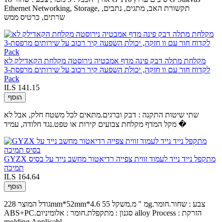
Ethernet Networking, Storage, תקשורת האב, מתגים, נתבים,
שרתים, כרטיס ממש
מקלחת מתלה דבק פינה מדף אמבטיה נירוסטה מקלחת הקאדילק לא
לקדוח חור עם וו חזקה, יכולת השפעה קיר רכוב על שירותים מרפסת-3
Pack
ILS 141.15
הוסף
שתי שיטות התקנה : דבק וברגים.מתאים לכל משטח חלק, אבל לא
מקל המדף מקלחת צבועים קירות או טפט.נגד חלודה, עמיד �
GYZX מתקפל נייד נייד לעמוד זווית צפייה רדיאטור מחשב נייד על בסיס
תמיכה
ILS 164.64
הוסף
גודל המוצר 228mm*52mm*4.6 מ " מ.משקל 55g.צבע : שחור.חומר
ABS+PC.סגנון : מתקפלת.חומר : אלומיניום alloy Process : הזרקת
molding Applicabl