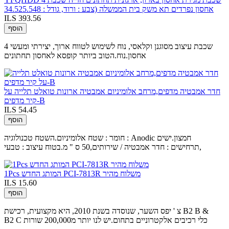
אחסון נפרדים תא משק בית הממשלה (צבע : ורוד, גודל : 34.525.548
ILS 393.56
הוסף
4 שכבת עיצוב מסוגנן וקלאסי, נוח לשימוש לטווח ארוך, יצירתי ומעשי
אחסון.נוח.הטוב ביותר קופסא לאחסון תחתונים
חדר אמבטיה מדפים,מרחב אלומיניום אמבטיה ארונות טואלט תלייה על
קיר מדפים-B
ILS 54.45
הוסף
חומר : שטח אלומיניום.השטח טכנולוגיה : Anodic חמצון.ישים
תרחישים : חדר אמבטיה / שירותים,50 ס " מ.בטוח עיצוב : טבעי,
1Pcs המותג החדש PCI-7813R משלוח מהיר
ILS 15.60
הוסף
צ ' יפס השער, שנוסדה בשנת 2010, היא מקצועית, רכישת B2 B &
B2 C כלי רכיבים אלקטרוניים בתחום.יש לנו יותר מ200,000 שורות