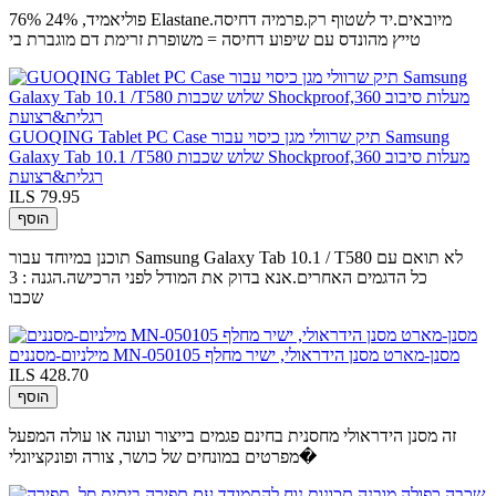
76% פוליאמיד, 24% Elastane.מיובאים.יד לשטוף רק.פרמיה דחיסה
טייץ מהונדס עם שיפוע דחיסה = משופרת זרימת דם מוגברת בי
GUOQING Tablet PC Case תיק שרוולי מגן כיסוי עבור Samsung
Galaxy Tab 10.1 /T580 שלוש שכבות Shockproof,360 מעלות סיבוב
רגלית&רצועת
ILS 79.95
הוסף
תוכנן במיוחד עבור Samsung Galaxy Tab 10.1 / T580 לא תואם עם
כל הדגמים האחרים.אנא בדוק את המודל לפני הרכישה.הגנה : 3
שכבו
מילניום-מסננים MN-050105 מסנן-מארט מסנן הידראולי, ישיר מחלף
ILS 428.70
הוסף
זה מסנן הידראולי מחסנית בחינם פגמים בייצור ועונה או עולה המפעל
מפרטים במונחים של כושר, צורה ופונקציונלי�