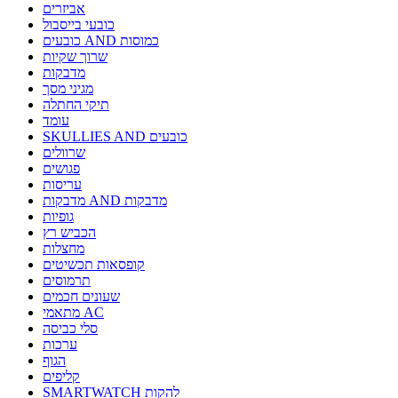
אביזרים
כובעי בייסבול
כובעים AND כמוסות
שרוך שקיות
מדבקות
מגיני מסך
תיקי החתלה
עומד
SKULLIES AND כובעים
שרוולים
פגושים
עריסות
מדבקות AND מדבקות
גופיות
הכביש רץ
מחצלות
קופסאות תכשיטים
תרמוסים
שעונים חכמים
מתאמי AC
סלי כביסה
ערכות
הגוף
קליפים
SMARTWATCH להקות