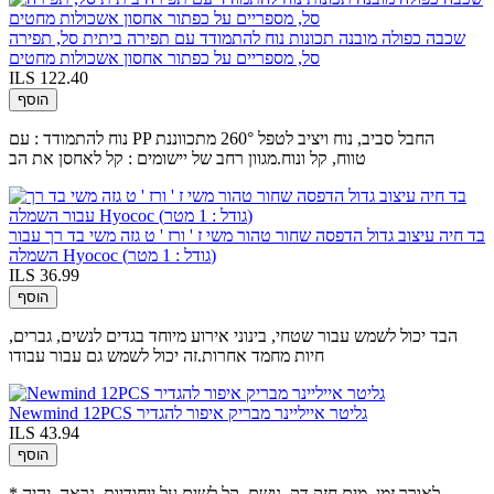
שכבה כפולה מובנה תכונות נוח להתמודד עם תפירה ביתית סל, תפירה
סל, מספריים על כפתור אחסון אשכולות מחטים
ILS 122.40
הוסף
נוח להתמודד : עם PP החבל סביב, נוח ויציב לטפל 260° מתכווננת
טווח, קל ונוח.מגוון רחב של יישומים : קל לאחסן את הב
בד חיה עיצוב גדול הדפסה שחור טהור משי ז ' ורז ' ט גזה משי בד רך עבור
השמלה Hyococ (גודל : 1 מטר)
ILS 36.99
הוסף
הבד יכול לשמש עבור שטחי, בינוני אירוע מיוחד בגדים לנשים, גברים,
חיות מחמד אחרות.זה יכול לשמש גם עבור עבודו
Newmind 12PCS גליטר אייליינר מבריק איפור להגדיר
ILS 43.94
הוסף
* לאורך זמן, מים חזק,דק, נושם, קל לשים על ייחודיות, נראה, יהיה