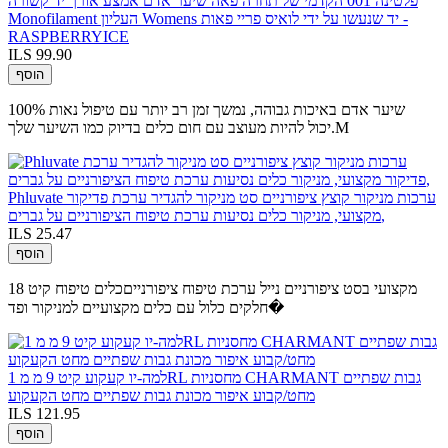
פלטינה 001 הקדמי של תחרה פאה שיער אדם אמצע אורך יד קשורה
Monofilament העליון Womens יד שנעשו על ידי לואיס פריי פאות -
RASPBERRYICE
ILS 99.90
הוסף
100% שיער אדם באיכות גבוהה, נמשך זמן רב יותר עם טיפול נאות
יכול להיות מעוצב עם חום כלים בדיוק כמו השיער שלך.M
Phluvate ערכות מניקור קוצץ ציפורניים סט מניקור להגדיר ערכת פדיקור
מקצועי, מניקור כלים נסיעות ערכת טיפוח הציפורניים על גברים,
ILS 25.47
הוסף
מקצועי בסט ציפורניים נייל ערכת טיפוח ציפורנייםכלים טיפוח קיט 18
חלקים כלול עם כלים מקצועיים למניקור ופד�
למה-יו קעקוע קיט 9 מ מ 1RL מחסניות CHARMANT גבות שפתיים
מחט/קבוע איפור מכונת גבות שפתיים מחט הקעקוע
ILS 121.95
הוסף