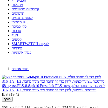
הכביש רץ
מחצלות
קופסאות תכשיטים
תרמוסים
שעונים חכמים
מתאמי AC
סלי כביסה
ערכות
הגוף
קליפים
SMARTWATCH להקות
צידניות
פעיל אימוניות
חזור אחורה.
פארקר 68PLS-8-8-pk10 Prestolok PLS לחץ כדי להתחבר הולם, צינור
לצינור, לחץ כדי להתחבר זכר צינור מחבר, 1/2, 1/2, 316L נירוסטה
ILS 819.42
הוסף
נירוסטה 303 L קולה.נירוסטה 316 L הגוף.FM כלבי ים.נירוסטה 316