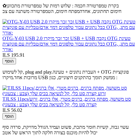
✿בקרת טמפרטורה חכמה : שלוש רמות של טמפרטורת מתכוונן
חימום תחתונים, אחדהמפתח חימום, הטמפרטורה משתנה עם צב
OTG-Y-03 USB 2.0 זכר זכר מיקרו USB + USB נקבה OTG טעינת
כבל נתונים עבור טלפונים דמוי אדם/טבליות עם פונקצית OTG, עם מתג,
אורך:
ILS 195.91
הוסף
קל לשימוש, plug and play.העברת נתונים + טעינה + OTG פונקציות
מרובות אחד.מיקרו USB ממשק תומך בהתקנים חיצוניים, כגון :
TJLSS 11pcs/סט משושה, מפתח ברגים, ברגים מטרי, אלן ברגים, זרוע
קצרה סט כלי, קל לנשיאה בכיס שלך (צבע : צבעוני)
ILS 56.02
הוסף
עשוי גבוה, קשיות חומר מתכת, פשוט ועמיד.הגודל מדויקת, סרדה סוף
יכול להיות מוכנס בצורה חלקה לתוך הראש של אטב