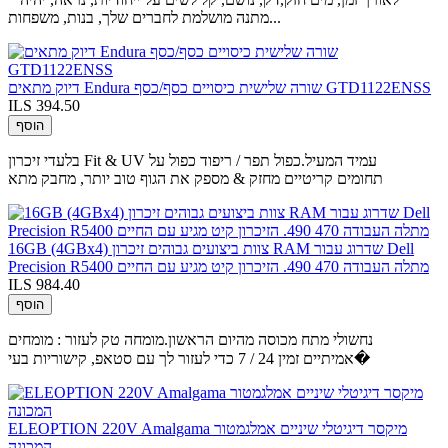
מתנה מושלמת לחברים שלך, בנות, משפחות...
דיוק מתאים Endura שורה שלישית כיסויים כסף/כסף GTD1122ENSS
ILS 394.50
הוסף
בלעדי זיכרון Fit & UV עמיד המעיל.כפול תפר / ריפוד כפול על
תחומים קריטיים מחזק & מספק את הגוף טוב יותר, מחבק מתא
16GB (4GBx4) צוות ביצועים גבוהים זיכרון RAM שדרוג עבור Dell
Precision R5400 מתלה העבודה 470 490. הזיכרון קיט מגיע עם החיים
ILS 984.40
הוסף
נחשולי מתח מכוסה מהיום הראשון.מומחה טק לעזור : מומחים
אמיתיים זמין 24 / 7 כדי לעזור לך עם סטאפ, קישוריות בעי�
ELEOPTION 220V Amalgama מיקסר דיגיטלי שיניים אמלגמטור
המכונה