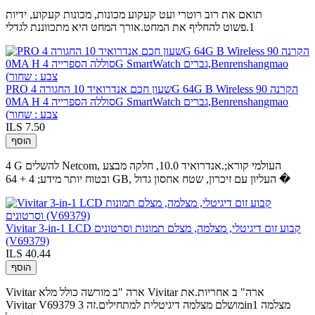
תואם את רוב רוטרי ועט קעקוע מכונות, מכונות קעקוע, ידיות
1.פשוט להחליף את המחט.אורך המחט היא מתכווננת לגדלי
PRO שעון חכם אנדרואיד 10 החגורה 4G 64G B Wireless הקרנה 90
0MA H סוללה הספרייה 4G SmartWatch גברים,Benrenshangmao
(צבע : שחור
ILS 7.50
הוסף
4 G להשלים Netcom, העולמי קורא;.אנדרואיד 10.0, חלקה מבצע
ובטוח יותר מידע; 4 + 64 GB, העליון עם זיכרון, שטח אחסון גדול �
Vivitar 3-in-1 LCD קבוע זום דיגיטלי, מצלמה, מצלם תמונות וסרטונים
(V69379)
ILS 40.44
הוסף
Vivitar ארה "ב מורשה כולל מלא Vivitar ארה" ב אחריות.את
Vivitar V69379 מושלם מצלמה דיגיטלית למתחילים.זה 3in1 מצלמה