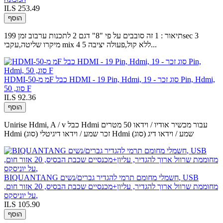
ILS 253.49
הוסף
תיאור : 1 זה סובבים על פי "8" דגם 2 לתכנות ערבוב זמן 199sec 3
מיקרו שליטה,עקבי mix 4 ללא קול,פעולה יציבה 5...
HDMI-מ מ-50F כבל HDMI - 19 Pin, Hdmi, סוג זכר - 19 Pin, Hdmi,
סוג, 50 F
ILS 92.36
הוסף
Unirise Hdmi, A / v כבל Hdmi עבור מכשיר אודיו / וידאו 50 מטרים
Hdmi (סוג) זכר שמע / וידאו דיגיטלי Hdmi (סוג) שמע / וידאו דיג
BIQUANTANG חשמלי מחומם תרמי להגדיר גברים/נשים, USB
מחוממת שרוול ארוך להגדיר, עליון+מכנסיים שכבת הבסיס, 20 אזור חום,
על יוניסקס,
ILS 105.90
הוסף