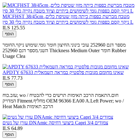
MJCFHST 38/45cm מטבח מברשת כפפות כיתה מזון שטיפת כלים,
ניקוי קסם כפפות גומי לשימושים ביתיים וציוד מטבח נקייה כלי 30 סין L
ILS 125.55
הוסף
מספר דגם 252960 עובי בינוני.החיצון חומר גומי.שימוש ניקוי.החומר
השני.מספר דגם 252960 Thickness Medium Outer חומר Rubber
Usage Clea
APDTY 67633 שאינו מחומם מגובות פלסטיק במראה השמאלית
ILS 77.73
הוסף
עזב.כוח; wo / חום.התאמת הרכב תאימות תרשים כדי להבטיח
המדויק Fitment.מחליף OEM 96366 EA00 A.Left Power; wo /
Heat Match הרכב תאימות
עורן של נשים DNAmic ביצועי דחיסה Capri 3/4 צמודים
ILS 64.89
הוסף