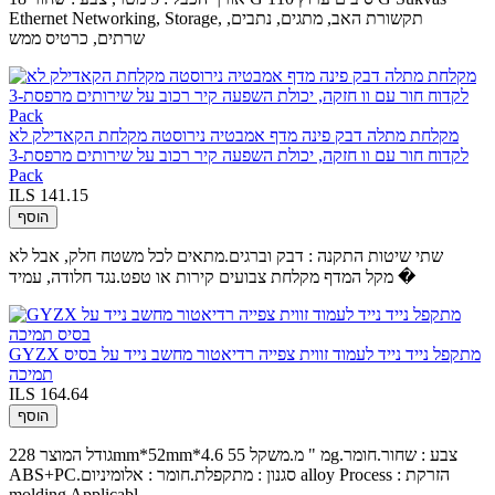
Ethernet Networking, Storage, תקשורת האב, מתגים, נתבים,
שרתים, כרטיס ממש
מקלחת מתלה דבק פינה מדף אמבטיה נירוסטה מקלחת הקאדילק לא
לקדוח חור עם וו חזקה, יכולת השפעה קיר רכוב על שירותים מרפסת-3
Pack
ILS 141.15
הוסף
שתי שיטות התקנה : דבק וברגים.מתאים לכל משטח חלק, אבל לא
מקל המדף מקלחת צבועים קירות או טפט.נגד חלודה, עמיד �
GYZX מתקפל נייד נייד לעמוד זווית צפייה רדיאטור מחשב נייד על בסיס
תמיכה
ILS 164.64
הוסף
גודל המוצר 228mm*52mm*4.6 מ " מ.משקל 55g.צבע : שחור.חומר
ABS+PC.סגנון : מתקפלת.חומר : אלומיניום alloy Process : הזרקת
molding Applicabl