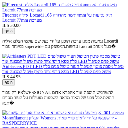
Firecrest איליה Locardi חתימה מהדורה 165mm תיק נסיעות על
Lucroit 77mm מערכת
ILS 30.00
הוסף
נסיעות מסנן ערכת תוכנן על ידי בעל שם עולמי הצלם איליה Locardi
במיוחד עבור superwide עדשות.המסופק עם Lucroit בעל מערכ�
Airblasters PDT LED טיפול מסכה פוטון הטיפול העור טיפול פנים סלון
ספא היופי ציוד פוטון טיפול המכונה אור LED טיפול פנים לטיפול
ILS 44.95
הוסף
רק עבור PRשלESSIONAL להשתמש.תוספת אור אינפרא אדום
תועלת.לכל צבע של האור מראה השפעות מועילות על העור מסוים
תנא�