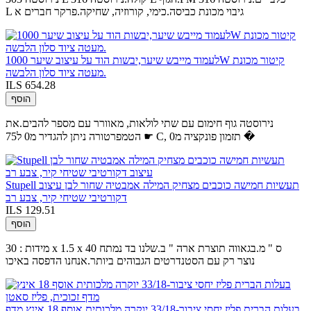
L גיבוי מכונת כביסה.כימי, קורוזיה, שחיקה.פרקר חברים א
לעמוד מייבש שיער,יבשות הוד על עיצוב שיער 1000W קיטור מכונת
מעטה ציוד סלון הלבשה.
ILS 654.28
הוסף
נירוסטה גוף חימום עם שתי לולאות, מאוורר עם מספר להבים.את
הטמפרטורה ניתן להגדיר מ0 ל75 ☛ C, תזמון פונקציה מ0 �
Stupell תעשיות חמישה כוכבים מצחיק המילה אמבטיה שחור לבן עיצוב
דקורטיבי שטיחי קיר, צבע רב
ILS 129.51
הוסף
מידות : 30 x 1.5 x 40 ס " מ.בגאווה תוצרת ארה " ב.שלנו בד נמתח
נוצר רק עם הסטנדרטים הגבוהים ביותר.אנחנו הדפסה באיכו
בעלות הברית פליז יחסי ציבור-33/18 יוקרה מלכותית אוסף 18 אינץ מדף