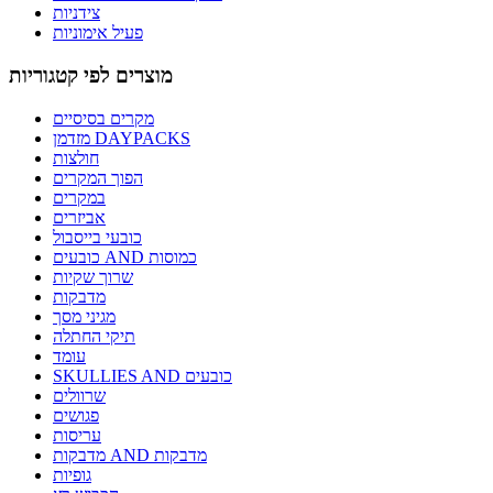
צידניות
פעיל אימוניות
מוצרים לפי קטגוריות
מקרים בסיסיים
מזדמן DAYPACKS
חולצות
הפוך המקרים
במקרים
אביזרים
כובעי בייסבול
כובעים AND כמוסות
שרוך שקיות
מדבקות
מגיני מסך
תיקי החתלה
עומד
SKULLIES AND כובעים
שרוולים
פגושים
עריסות
מדבקות AND מדבקות
גופיות