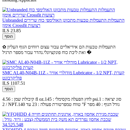
Unbranded התעמלות התעמלות טבעות מתכוונן האולימפי כוח שרירים
אימון Crossfit רצועות
ILS 23.85
הוסף
✿ התעמלות טבעות הם אידיאליים עבור עצום רווחים הגוף העליון
ואת ליבת כוח פונקציונלי.נהדר עבור מספר תרגיל �
SMC AL40-N04B-11Z - מודולרי אוויר Lubricator - 1/2 NPT, קערת
פוליקרבונט
ILS 1107.51
הוסף
קיבולת שמן : 4.56 fl oz.לחץ הפעלה מקסימלי : 145 psi.סוג יציאה : 1
/ 2 NPT.טווח טמפרטורת פעולה : 23 עד 140 °F גודל הגוף : 40 מפר
YFQHDD 4 שכבת מגירת אחסון בארון, ארגונית תחתונים חזייה שכבת