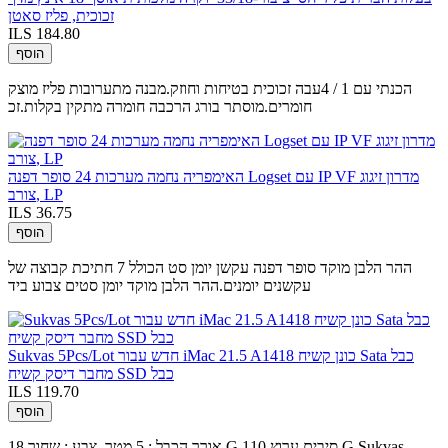
זכוכית, פליז סאטן
ILS 184.80
הוסף
הכנתי עם 1 / 4עבה זכוכית בטיחות וחוזק.מבנה מתערובות פליז מוצק
חומרים.מוסתר בורג הרכבה חומרה מתקין בקלות.זכ
האימפריה נחמה מערכות 24 סופר דפנה Logset עם IP VF מדרון זיגוג
צורב, LP
ILS 36.75
הוסף
ההר הלבן מוקד סופר דפנה עקשן יומן סט הכולל 7 חתיכת קבוצה של
עקשנים יומנים.ההר הלבן מוקד יומן סטים צבוע ביד
Sukvas 5Pcs/Lot חדש עבור iMac 21.5 A1418 כונן קשיח Sata כבל
מחבר דיסק קשיח SSD כבל
ILS 119.70
הוסף
אורך הכבל : 5 מטר, צבע : שחור 18 G סיבים ערוץ 110 G Sukvas