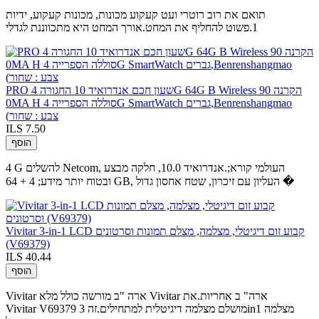
תואם את רוב רוטרי ועט קעקוע מכונות, מכונות קעקוע, ידיות
1.פשוט להחליף את המחט.אורך המחט היא מתכווננת לגדלי
PRO שעון חכם אנדרואיד 10 החגורה 4G 64G B Wireless הקרנה 90
0MA H סוללה הספרייה 4G SmartWatch גברים,Benrenshangmao
(צבע : שחור
ILS 7.50
הוסף
4 G להשלים Netcom, העולמי קורא;.אנדרואיד 10.0, חלקה מבצע
ובטוח יותר מידע; 4 + 64 GB, העליון עם זיכרון, שטח אחסון גדול �
Vivitar 3-in-1 LCD קבוע זום דיגיטלי, מצלמה, מצלם תמונות וסרטונים
(V69379)
ILS 40.44
הוסף
Vivitar ארה "ב מורשה כולל מלא Vivitar ארה" ב אחריות.את
Vivitar V69379 מושלם מצלמה דיגיטלית למתחילים.זה 3in1 מצלמה