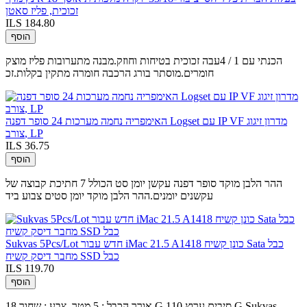
זכוכית, פליז סאטן
ILS 184.80
הוסף
הכנתי עם 1 / 4עבה זכוכית בטיחות וחוזק.מבנה מתערובות פליז מוצק
חומרים.מוסתר בורג הרכבה חומרה מתקין בקלות.זכ
האימפריה נחמה מערכות 24 סופר דפנה Logset עם IP VF מדרון זיגוג
צורב, LP
ILS 36.75
הוסף
ההר הלבן מוקד סופר דפנה עקשן יומן סט הכולל 7 חתיכת קבוצה של
עקשנים יומנים.ההר הלבן מוקד יומן סטים צבוע ביד
Sukvas 5Pcs/Lot חדש עבור iMac 21.5 A1418 כונן קשיח Sata כבל
מחבר דיסק קשיח SSD כבל
ILS 119.70
הוסף
אורך הכבל : 5 מטר, צבע : שחור 18 G סיבים ערוץ 110 G Sukvas