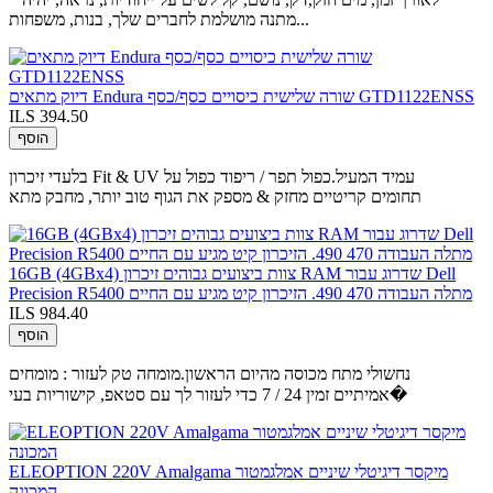
מתנה מושלמת לחברים שלך, בנות, משפחות...
דיוק מתאים Endura שורה שלישית כיסויים כסף/כסף GTD1122ENSS
ILS 394.50
הוסף
בלעדי זיכרון Fit & UV עמיד המעיל.כפול תפר / ריפוד כפול על
תחומים קריטיים מחזק & מספק את הגוף טוב יותר, מחבק מתא
16GB (4GBx4) צוות ביצועים גבוהים זיכרון RAM שדרוג עבור Dell
Precision R5400 מתלה העבודה 470 490. הזיכרון קיט מגיע עם החיים
ILS 984.40
הוסף
נחשולי מתח מכוסה מהיום הראשון.מומחה טק לעזור : מומחים
אמיתיים זמין 24 / 7 כדי לעזור לך עם סטאפ, קישוריות בעי�
ELEOPTION 220V Amalgama מיקסר דיגיטלי שיניים אמלגמטור
המכונה