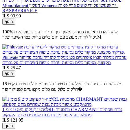
פלטינה 001 הקדמי של תחרה פאה שיער אדם אמצע אורך יד קשורה
Monofilament העליון Womens יד שנעשו על ידי לואיס פריי פאות -
RASPBERRYICE
ILS 99.90
הוסף
100% שיער אדם באיכות גבוהה, נמשך זמן רב יותר עם טיפול נאות
יכול להיות מעוצב עם חום כלים בדיוק כמו השיער שלך.M
Phluvate ערכות מניקור קוצץ ציפורניים סט מניקור להגדיר ערכת פדיקור
מקצועי, מניקור כלים נסיעות ערכת טיפוח הציפורניים על גברים,
ILS 25.47
הוסף
מקצועי בסט ציפורניים נייל ערכת טיפוח ציפורנייםכלים טיפוח קיט 18
חלקים כלול עם כלים מקצועיים למניקור ופד�
למה-יו קעקוע קיט 9 מ מ 1RL מחסניות CHARMANT גבות שפתיים
מחט/קבוע איפור מכונת גבות שפתיים מחט הקעקוע
ILS 121.95
הוסף