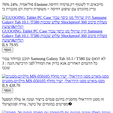
76% פוליאמיד, 24% Elastane.מיובאים.יד לשטוף רק.פרמיה דחיסה
טייץ מהונדס עם שיפוע דחיסה = משופרת זרימת דם מוגברת בי
GUOQING Tablet PC Case תיק שרוולי מגן כיסוי עבור Samsung
Galaxy Tab 10.1 /T580 שלוש שכבות Shockproof,360 מעלות סיבוב
רגלית&רצועת
ILS 79.95
הוסף
תוכנן במיוחד עבור Samsung Galaxy Tab 10.1 / T580 לא תואם עם
כל הדגמים האחרים.אנא בדוק את המודל לפני הרכישה.הגנה : 3
שכבו
מילניום-מסננים MN-050105 מסנן-מארט מסנן הידראולי, ישיר מחלף
ILS 428.70
הוסף
זה מסנן הידראולי מחסנית בחינם פגמים בייצור ועונה או עולה המפעל
מפרטים במונחים של כושר, צורה ופונקציונלי�