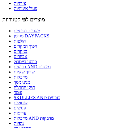
צידניות
פעיל אימוניות
מוצרים לפי קטגוריות
מקרים בסיסיים
מזדמן DAYPACKS
חולצות
הפוך המקרים
במקרים
אביזרים
כובעי בייסבול
כובעים AND כמוסות
שרוך שקיות
מדבקות
מגיני מסך
תיקי החתלה
עומד
SKULLIES AND כובעים
שרוולים
פגושים
עריסות
מדבקות AND מדבקות
גופיות