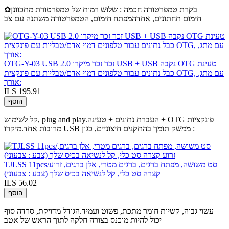
✿בקרת טמפרטורה חכמה : שלוש רמות של טמפרטורת מתכוונן
חימום תחתונים, אחדהמפתח חימום, הטמפרטורה משתנה עם צב
OTG-Y-03 USB 2.0 זכר זכר מיקרו USB + USB נקבה OTG טעינת
כבל נתונים עבור טלפונים דמוי אדם/טבליות עם פונקצית OTG, עם מתג,
אורך:
ILS 195.91
הוסף
קל לשימוש, plug and play.העברת נתונים + טעינה + OTG פונקציות
מרובות אחד.מיקרו USB ממשק תומך בהתקנים חיצוניים, כגון :
TJLSS 11pcs/סט משושה, מפתח ברגים, ברגים מטרי, אלן ברגים, זרוע
קצרה סט כלי, קל לנשיאה בכיס שלך (צבע : צבעוני)
ILS 56.02
הוסף
עשוי גבוה, קשיות חומר מתכת, פשוט ועמיד.הגודל מדויקת, סרדה סוף
יכול להיות מוכנס בצורה חלקה לתוך הראש של אטב