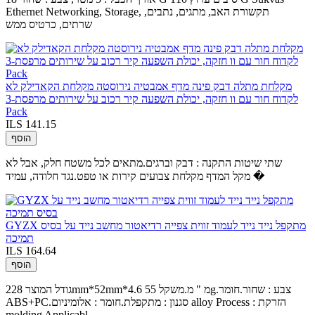
Ethernet Networking, Storage, תקשורת האב, מתגים, נתבים,
שרתים, כרטיס ממש
מקלחת מתלה דבק פינה מדף אמבטיה נירוסטה מקלחת הקאדילק לא
לקדוח חור עם וו חזקה, יכולת השפעה קיר רכוב על שירותים מרפסת-3
Pack
ILS 141.15
הוסף
שתי שיטות התקנה : דבק וברגים.מתאים לכל משטח חלק, אבל לא
מקל המדף מקלחת צבועים קירות או טפט.נגד חלודה, עמיד �
GYZX מתקפל נייד נייד לעמוד זווית צפייה רדיאטור מחשב נייד על בסיס
תמיכה
ILS 164.64
הוסף
גודל המוצר 228mm*52mm*4.6 מ " מ.משקל 55g.צבע : שחור.חומר
ABS+PC.סגנון : מתקפלת.חומר : אלומיניום alloy Process : הזרקת
molding Applicabl