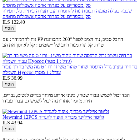
שכבה כפולה מובנה תכונות נוח להתמודד עם תפירה ביתית סל, תפירה
סל, מספריים על כפתור אחסון אשכולות מחטים
ILS 122.40
הוסף
נוח להתמודד : עם PP החבל סביב, נוח ויציב לטפל 260° מתכווננת
טווח, קל ונוח.מגוון רחב של יישומים : קל לאחסן את הב
בד חיה עיצוב גדול הדפסה שחור טהור משי ז ' ורז ' ט גזה משי בד רך עבור
השמלה Hyococ (גודל : 1 מטר)
ILS 36.99
הוסף
הבד יכול לשמש עבור שטחי, בינוני אירוע מיוחד בגדים לנשים, גברים,
חיות מחמד אחרות.זה יכול לשמש גם עבור עבודו
Newmind 12PCS גליטר אייליינר מבריק איפור להגדיר
ILS 43.94
הוסף
* לאורך זמן, מים חזק,דק, נושם, קל לשים על ייחודיות, נראה, יהיה