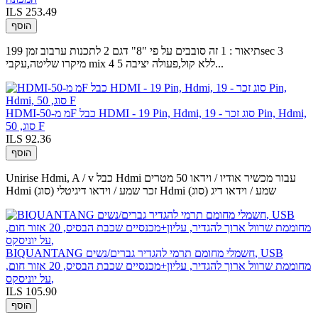
ILS 253.49
הוסף
תיאור : 1 זה סובבים על פי "8" דגם 2 לתכנות ערבוב זמן 199sec 3
מיקרו שליטה,עקבי mix 4 ללא קול,פעולה יציבה 5...
HDMI-מ מ-50F כבל HDMI - 19 Pin, Hdmi, סוג זכר - 19 Pin, Hdmi,
סוג, 50 F
ILS 92.36
הוסף
Unirise Hdmi, A / v כבל Hdmi עבור מכשיר אודיו / וידאו 50 מטרים
Hdmi (סוג) זכר שמע / וידאו דיגיטלי Hdmi (סוג) שמע / וידאו דיג
BIQUANTANG חשמלי מחומם תרמי להגדיר גברים/נשים, USB
מחוממת שרוול ארוך להגדיר, עליון+מכנסיים שכבת הבסיס, 20 אזור חום,
על יוניסקס,
ILS 105.90
הוסף