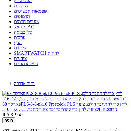
הכביש רץ
מחצלות
קופסאות תכשיטים
תרמוסים
שעונים חכמים
מתאמי AC
סלי כביסה
ערכות
הגוף
קליפים
SMARTWATCH להקות
צידניות
פעיל אימוניות
חזור אחורה.
פארקר 68PLS-8-8-pk10 Prestolok PLS לחץ כדי להתחבר הולם, צינור
לצינור, לחץ כדי להתחבר זכר צינור מחבר, 1/2, 1/2, 316L נירוסטה
ILS 819.42
הוסף
נירוסטה 303 L קולה.נירוסטה 316 L הגוף.FM כלבי ים.נירוסטה 316