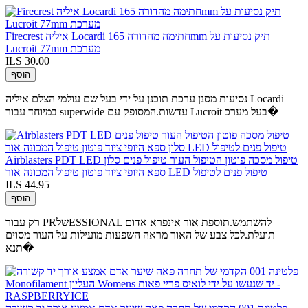
Firecrest איליה Locardi חתימה מהדורה 165mm תיק נסיעות על
Lucroit 77mm מערכת
ILS 30.00
הוסף
נסיעות מסנן ערכת תוכנן על ידי בעל שם עולמי הצלם איליה Locardi
במיוחד עבור superwide עדשות.המסופק עם Lucroit בעל מערכ�
Airblasters PDT LED טיפול מסכה פוטון הטיפול העור טיפול פנים סלון
ספא היופי ציוד פוטון טיפול המכונה אור LED טיפול פנים לטיפול
ILS 44.95
הוסף
רק עבור PRשלESSIONAL להשתמש.תוספת אור אינפרא אדום
תועלת.לכל צבע של האור מראה השפעות מועילות על העור מסוים
תנא�