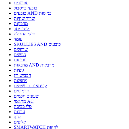
אביזרים
כובעי בייסבול
כובעים AND כמוסות
שרוך שקיות
מדבקות
מגיני מסך
תיקי החתלה
עומד
SKULLIES AND כובעים
שרוולים
פגושים
עריסות
מדבקות AND מדבקות
גופיות
הכביש רץ
מחצלות
קופסאות תכשיטים
תרמוסים
שעונים חכמים
מתאמי AC
סלי כביסה
ערכות
הגוף
קליפים
SMARTWATCH להקות