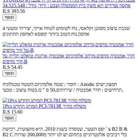
אחסון נפרדים תא משק בית הממשלה (צבע : ורוד, גודל : 34.525.548
ILS 393.56
הוסף
4 שכבת עיצוב מסוגנן וקלאסי, נוח לשימוש לטווח ארוך, יצירתי ומעשי
אחסון.נוח.הטוב ביותר קופסא לאחסון תחתונים
חדר אמבטיה מדפים,מרחב אלומיניום אמבטיה ארונות טואלט תלייה על
קיר מדפים-B
ILS 54.45
הוסף
חומר : שטח אלומיניום.השטח טכנולוגיה : Anodic חמצון.ישים
תרחישים : חדר אמבטיה / שירותים,50 ס " מ.בטוח עיצוב : טבעי,
1Pcs המותג החדש PCI-7813R משלוח מהיר
ILS 15.60
הוסף
צ ' יפס השער, שנוסדה בשנת 2010, היא מקצועית, רכישת B2 B &
B2 C כלי רכיבים אלקטרוניים בתחום.יש לנו יותר מ200,000 שורות