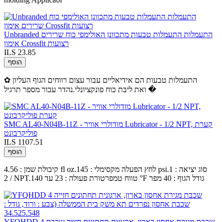
Unbranded התעמלות התעמלות טבעות מתכוונן האולימפי כוח שרירים
אימון Crossfit רצועות
ILS 23.85
הוסף
✿ התעמלות טבעות הם אידיאליים עבור עצום רווחים הגוף העליון
ואת ליבת כוח פונקציונלי.נהדר עבור מספר תרגיל �
SMC AL40-N04B-11Z - מודולרי אוויר Lubricator - 1/2 NPT, קערת
פוליקרבונט
ILS 1107.51
הוסף
קיבולת שמן : 4.56 fl oz.לחץ הפעלה מקסימלי : 145 psi.סוג יציאה : 1
/ 2 NPT.טווח טמפרטורת פעולה : 23 עד 140 °F גודל הגוף : 40 מפר
YFQHDD 4 שכבת מגירת אחסון בארון, ארגונית תחתונים חזייה שכבת