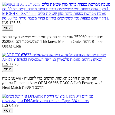
MJCFHST 38/45cm מטבח מברשת כפפות כיתה מזון שטיפת כלים,
ניקוי קסם כפפות גומי לשימושים ביתיים וציוד מטבח נקייה כלי 30 סין L
ILS 125.55
הוסף
מספר דגם 252960 עובי בינוני.החיצון חומר גומי.שימוש ניקוי.החומר
השני.מספר דגם 252960 Thickness Medium Outer חומר Rubber
Usage Clea
APDTY 67633 שאינו מחומם מגובות פלסטיק במראה השמאלית
ILS 77.73
הוסף
עזב.כוח; wo / חום.התאמת הרכב תאימות תרשים כדי להבטיח
המדויק Fitment.מחליף OEM 96366 EA00 A.Left Power; wo /
Heat Match הרכב תאימות
עורן של נשים DNAmic ביצועי דחיסה Capri 3/4 צמודים
ILS 64.89
הוסף