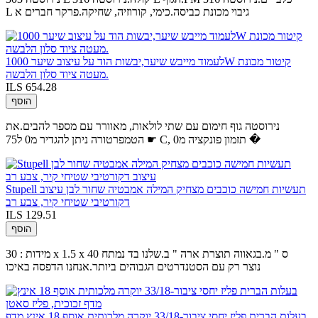
L גיבוי מכונת כביסה.כימי, קורוזיה, שחיקה.פרקר חברים א
לעמוד מייבש שיער,יבשות הוד על עיצוב שיער 1000W קיטור מכונת
מעטה ציוד סלון הלבשה.
ILS 654.28
הוסף
נירוסטה גוף חימום עם שתי לולאות, מאוורר עם מספר להבים.את
הטמפרטורה ניתן להגדיר מ0 ל75 ☛ C, תזמון פונקציה מ0 �
Stupell תעשיות חמישה כוכבים מצחיק המילה אמבטיה שחור לבן עיצוב
דקורטיבי שטיחי קיר, צבע רב
ILS 129.51
הוסף
מידות : 30 x 1.5 x 40 ס " מ.בגאווה תוצרת ארה " ב.שלנו בד נמתח
נוצר רק עם הסטנדרטים הגבוהים ביותר.אנחנו הדפסה באיכו
בעלות הברית פליז יחסי ציבור-33/18 יוקרה מלכותית אוסף 18 אינץ מדף