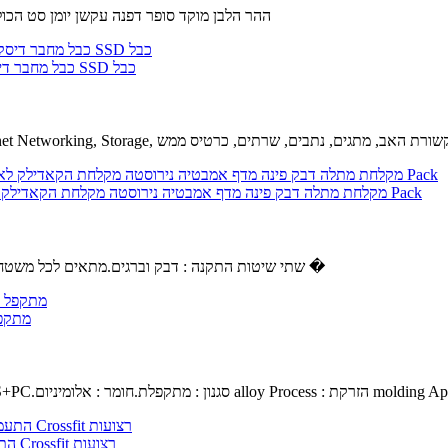
ההר הלבן מוקד סופר דפנה עקשן יומן סט הכולל 7 חתיכת קבוצה של עקשנים יומנים.ההר הלבן מוקד יומן סטים צבו
Sukvas 5Pcs/Lot חדש עבור iMac 21.5 A1418 כונן קשיח Sata כבל מחבר דיסק קשיח SSD כבל
בל : 5 מטר, צבע : שחור 18 G סיבים ערוץ 110 G Sukvas Ethernet Networking, Storage, תקשורת האב, מתגים, נתבים, שרתים, כרטיס ממש
מקלחת מתלה דבק פינה מדף אמבטיה נירוסטה מקלחת הקאדילק לא לקדוח חור עם וו חזקה, יכולת השפעה קיר רכוב על שירותים מרפסת-3 Pack
שתי שיטות התקנה : דבק וברגים.מתאים לכל משטח חלק, אבל לא מקל המדף מקלחת צבועים קירות או טפט.נגד חלודה, עמיד �
GYZX מ
שחור.חומר ABS+PC.סגנון : מתקפלת.חומר : אלומיניום alloy Process : הזרקת molding Applicabl
Unbranded התעמלות התעמלות טבעות מתכוונן האולימפי כוח שרירים אימון Crossfit רצועות