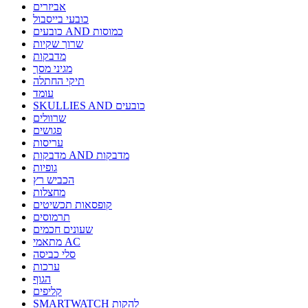
אביזרים
כובעי בייסבול
כובעים AND כמוסות
שרוך שקיות
מדבקות
מגיני מסך
תיקי החתלה
עומד
SKULLIES AND כובעים
שרוולים
פגושים
עריסות
מדבקות AND מדבקות
גופיות
הכביש רץ
מחצלות
קופסאות תכשיטים
תרמוסים
שעונים חכמים
מתאמי AC
סלי כביסה
ערכות
הגוף
קליפים
SMARTWATCH להקות