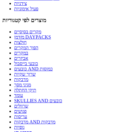
צידניות
פעיל אימוניות
מוצרים לפי קטגוריות
מקרים בסיסיים
מזדמן DAYPACKS
חולצות
הפוך המקרים
במקרים
אביזרים
כובעי בייסבול
כובעים AND כמוסות
שרוך שקיות
מדבקות
מגיני מסך
תיקי החתלה
עומד
SKULLIES AND כובעים
שרוולים
פגושים
עריסות
מדבקות AND מדבקות
גופיות