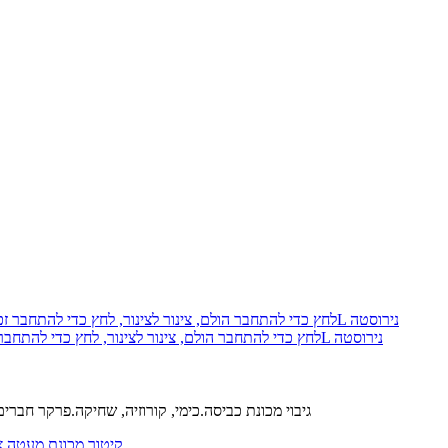
פארקר 68PLS-8-8-pk10 Prestolok PLS לחץ כדי להתחבר הולם, צינור לצינור, לחץ כדי להתחבר זכר צינור מחבר, 1/2, 1/2, 316L נירוסטה
נירוסטה 303 L קולה.נירוסטה 316 L הגוף.FM כלבי ים.נירוסטה 316 L גיבוי מכונת כביסה.כימי, קורוזיה, שחיקה.פרקר ח