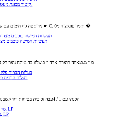
לעמוד מייבש שיער,יבשות הוד על עיצוב שיער 1000W קיטור מכונת מעטה ציוד סלון הלבשה.
נירוסטה גוף חימום עם שתי לולאות, מאוורר עם מספר להבים.את הטמפרטורה ניתן להגדיר מ0 ל75 ☛ C, תזמון פונקציה מ0 �
Stupell תעשיות חמישה כוכבי
מידות : 30 x 1.5 x 40 ס " מ.בגאווה תוצרת ארה " ב.שלנו בד נמ
בעלות הברית פליז יחסי ציבור-33/18 יוקרה מלכו
הכנתי עם 1 / 4עבה זכוכית בטיחות וחוזק.מבנה מתערובות פליז מוצק חומרים.מוסתר בורג הרכבה חומרה מתקין בקלות.זכ
האימפריה נחמה מערכות 24 סופר דפנה Logset עם IP VF מדרון זיגוג צורב, LP