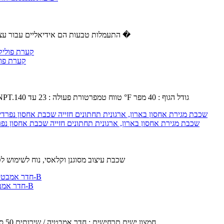
✿ התעמלות טבעות הם אידיאליים עבור עצום רווחים הגוף העליון ואת ליבת כוח פונקציונלי.נהדר עבור מספר תרגיל �
SMC AL40-N04B-11Z - מודולרי אוויר T
קיבולת שמן : 4.56 fl oz.לחץ הפעלה מקסימלי : 145 psi.סוג יציאה : 1 / 2 NPT.טווח טמפרטורת פעולה : 23 עד 140 °F גודל הגוף : 40 מפר
YFQHDD 4 שכבת מגירת אחסון בארון, ארגונית תחתונים חזייה שכבת אחסון נפרדי
4 שכבת עיצוב מסוגנן וקלאסי, נוח לשימוש 
חדר אמבטיה מדפים,מרחב אלומיניום אמבטיה ארונות טואלט תלייה על קיר מדפים-B
חומר : שטח אלומיניום.השטח טכנולוגיה : Anodic חמצון.ישים תרחישים : חדר אמבטיה / שירותים,50 ס " מ.בטוח עיצוב : טבעי,