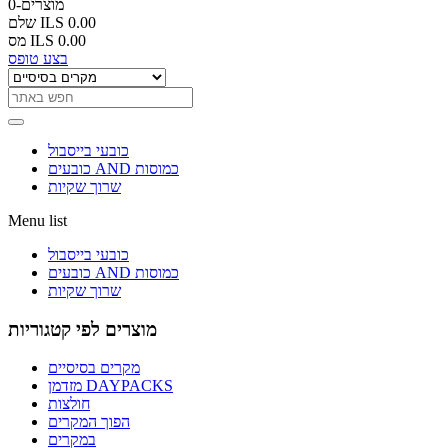
0-מוצרים
ILS 0.00
שלם
ILS 0.00
מס
בצע טופס
כובעי בייסבול
כובעים AND כמוסות
שרוך שקיות
Menu list
כובעי בייסבול
כובעים AND כמוסות
שרוך שקיות
מוצרים לפי קטגוריות
מקרים בסיסיים
מזדמן DAYPACKS
חולצות
הפוך המקרים
במקרים