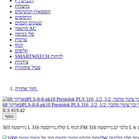
הכביש רץ
מחצלות
קופסאות תכשיטים
תרמוסים
שעונים חכמים
מתאמי AC
סלי כביסה
ערכות
הגוף
קליפים
SMARTWATCH להקות
צידניות
פעיל אימוניות
חזור אחורה.
ILS 819.42
הוסף
ברים א