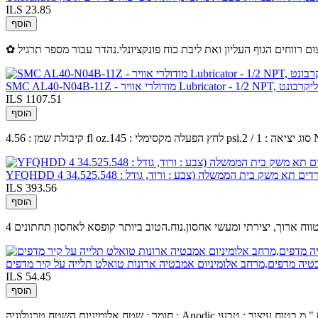
ILS 23.85
הוסף
Lubricator - 1/2 NP, קערת פוליקרבונט
ILS 1107.51
הוסף
ם תא משק בית הממשלה (צבע : ורוד, גודל : 34.525.548
ILS 393.56
הוסף
לטווח ארוך, יצירתי ומעשי אחסון.נוח.הטוב ביותר קופסא לאחסון תחתונים
ILS 54.45
הוסף