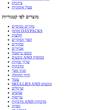
צידניות
פעיל אימוניות
מוצרים לפי קטגוריות
מקרים בסיסיים
מזדמן DAYPACKS
חולצות
הפוך המקרים
במקרים
אביזרים
כובעי בייסבול
כובעים AND כמוסות
שרוך שקיות
מדבקות
מגיני מסך
תיקי החתלה
עומד
SKULLIES AND כובעים
שרוולים
פגושים
עריסות
מדבקות AND מדבקות
גופיות