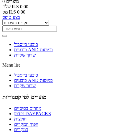
0-מוצרים
ILS 0.00
שלם
ILS 0.00
מס
בצע טופס
כובעי בייסבול
כובעים AND כמוסות
שרוך שקיות
Menu list
כובעי בייסבול
כובעים AND כמוסות
שרוך שקיות
מוצרים לפי קטגוריות
מקרים בסיסיים
מזדמן DAYPACKS
חולצות
הפוך המקרים
במקרים