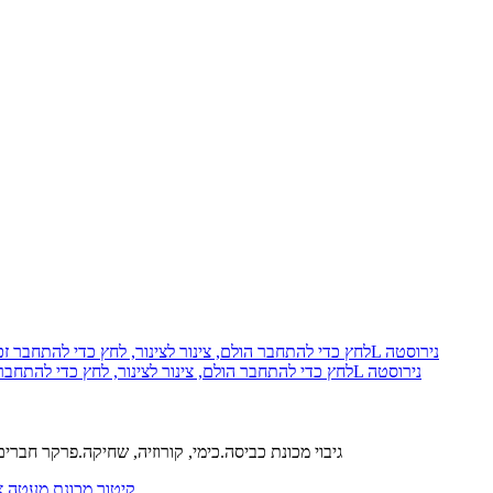
פארקר 68PLS-8-8-pk10 Prestolok PLS לחץ כדי להתחבר הולם, צינור לצינור, לחץ כדי להתחבר זכר צינור מחבר, 1/2, 1/2, 316L נירוסטה
נירוסטה 303 L קולה.נירוסטה 316 L הגוף.FM כלבי ים.נירוסטה 316 L גיבוי מכונת כביסה.כימי, קורוזיה, שחיקה.פרקר ח