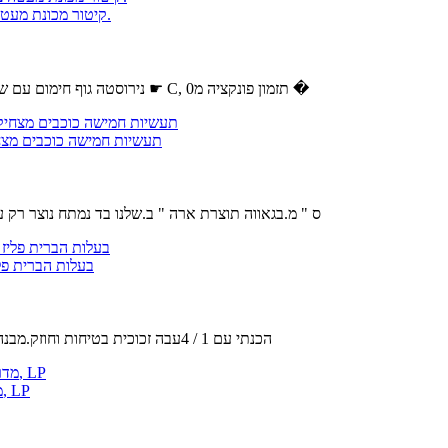
לעמוד מייבש שיער,יבשות הוד על עיצוב שיער 1000W קיטור מכונת מעטה ציוד סלון הלבשה.
נירוסטה גוף חימום עם שתי לולאות, מאוורר עם מספר להבים.את הטמפרטורה ניתן להגדיר מ0 ל75 ☛ C, תזמון פונקציה מ0 �
Stupell תעשיות חמישה כוכבי
מידות : 30 x 1.5 x 40 ס " מ.בגאווה תוצרת ארה " ב.שלנו בד נמ
בעלות הברית פליז יחסי ציבור-33/18 יוקרה מלכו
הכנתי עם 1 / 4עבה זכוכית בטיחות וחוזק.מבנה מתערובות פליז מוצק חומרים.מוסתר בורג הרכבה חומרה מתקין בקלות.זכ
האימפריה נחמה מערכות 24 סופר דפנה Logset עם IP VF מדרון זיגוג צורב, LP