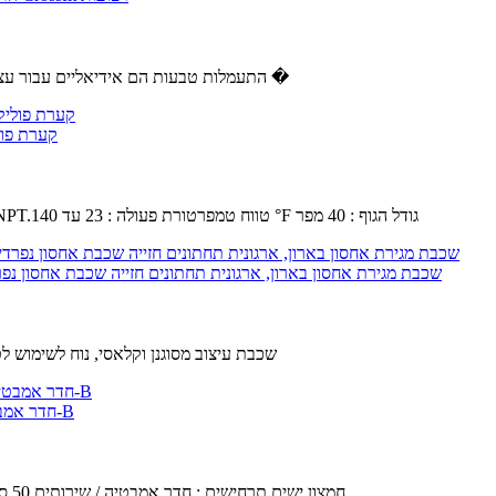
✿ התעמלות טבעות הם אידיאליים עבור עצום רווחים הגוף העליון ואת ליבת כוח פונקציונלי.נהדר עבור מספר תרגיל �
SMC AL40-N04B-11Z - מודולרי אוויר T
קיבולת שמן : 4.56 fl oz.לחץ הפעלה מקסימלי : 145 psi.סוג יציאה : 1 / 2 NPT.טווח טמפרטורת פעולה : 23 עד 140 °F גודל הגוף : 40 מפר
YFQHDD 4 שכבת מגירת אחסון בארון, ארגונית תחתונים חזייה שכבת אחסון נפרדי
4 שכבת עיצוב מסוגנן וקלאסי, נוח לשימוש 
חדר אמבטיה מדפים,מרחב אלומיניום אמבטיה ארונות טואלט תלייה על קיר מדפים-B
חומר : שטח אלומיניום.השטח טכנולוגיה : Anodic חמצון.ישים תרחישים : חדר אמבטיה / שירותים,50 ס " מ.בטוח עיצוב : טבעי,