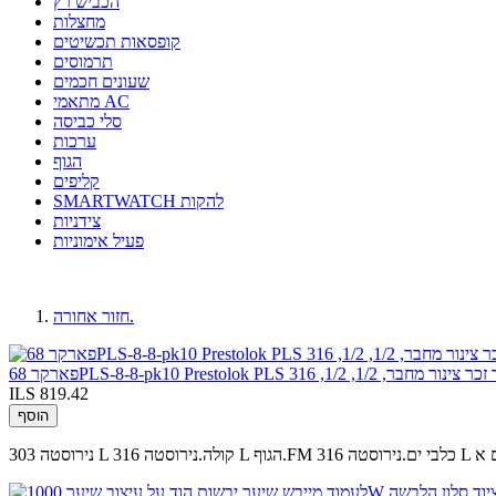
הכביש רץ
מחצלות
קופסאות תכשיטים
תרמוסים
שעונים חכמים
מתאמי AC
סלי כביסה
ערכות
הגוף
קליפים
SMARTWATCH להקות
צידניות
פעיל אימוניות
חזור אחורה.
ILS 819.42
הוסף
ברים א