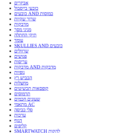
אביזרים
כובעי בייסבול
כובעים AND כמוסות
שרוך שקיות
מדבקות
מגיני מסך
תיקי החתלה
עומד
SKULLIES AND כובעים
שרוולים
פגושים
עריסות
מדבקות AND מדבקות
גופיות
הכביש רץ
מחצלות
קופסאות תכשיטים
תרמוסים
שעונים חכמים
מתאמי AC
סלי כביסה
ערכות
הגוף
קליפים
SMARTWATCH להקות