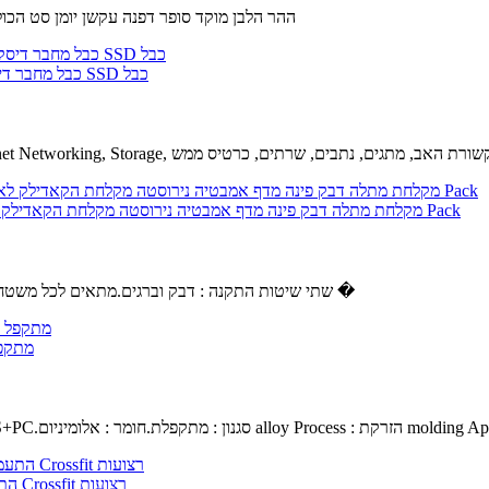
ההר הלבן מוקד סופר דפנה עקשן יומן סט הכולל 7 חתיכת קבוצה של עקשנים יומנים.ההר הלבן מוקד יומן סטים צבו
Sukvas 5Pcs/Lot חדש עבור iMac 21.5 A1418 כונן קשיח Sata כבל מחבר דיסק קשיח SSD כבל
בל : 5 מטר, צבע : שחור 18 G סיבים ערוץ 110 G Sukvas Ethernet Networking, Storage, תקשורת האב, מתגים, נתבים, שרתים, כרטיס ממש
מקלחת מתלה דבק פינה מדף אמבטיה נירוסטה מקלחת הקאדילק לא לקדוח חור עם וו חזקה, יכולת השפעה קיר רכוב על שירותים מרפסת-3 Pack
שתי שיטות התקנה : דבק וברגים.מתאים לכל משטח חלק, אבל לא מקל המדף מקלחת צבועים קירות או טפט.נגד חלודה, עמיד �
GYZX מ
שחור.חומר ABS+PC.סגנון : מתקפלת.חומר : אלומיניום alloy Process : הזרקת molding Applicabl
Unbranded התעמלות התעמלות טבעות מתכוונן האולימפי כוח שרירים אימון Crossfit רצועות