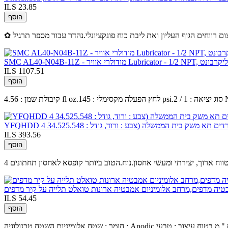
ILS 23.85
הוסף
Lubricator - 1/2 NP, קערת פוליקרבונט
ILS 1107.51
הוסף
ם תא משק בית הממשלה (צבע : ורוד, גודל : 34.525.548
ILS 393.56
הוסף
לטווח ארוך, יצירתי ומעשי אחסון.נוח.הטוב ביותר קופסא לאחסון תחתונים
ILS 54.45
הוסף