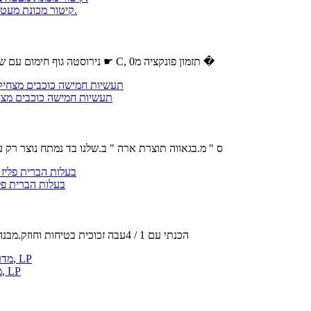
לעמוד מייבש שיער,יבשות הוד על עיצוב שיער 1000W קיטור מכונת מעטה ציוד סלון הלבשה.
נירוסטה גוף חימום עם שתי לולאות, מאוורר עם מספר להבים.את הטמפרטורה ניתן להגדיר מ0 ל75 ☛ C, תזמון פונקציה מ0 �
Stupell תעשיות חמישה כוכבי
מידות : 30 x 1.5 x 40 ס " מ.בגאווה תוצרת ארה " ב.שלנו בד נמ
בעלות הברית פליז יחסי ציבור-33/18 יוקרה מלכו
הכנתי עם 1 / 4עבה זכוכית בטיחות וחוזק.מבנה מתערובות פליז מוצק חומרים.מוסתר בורג הרכבה חומרה מתקין בקלות.זכ
האימפריה נחמה מערכות 24 סופר דפנה Logset עם IP VF מדרון זיגוג צורב, LP