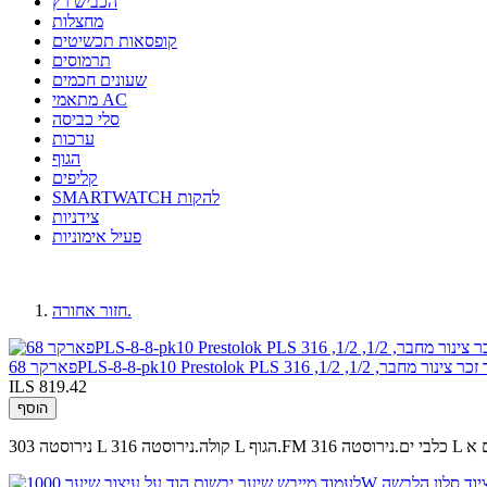
הכביש רץ
מחצלות
קופסאות תכשיטים
תרמוסים
שעונים חכמים
מתאמי AC
סלי כביסה
ערכות
הגוף
קליפים
SMARTWATCH להקות
צידניות
פעיל אימוניות
חזור אחורה.
ILS 819.42
הוסף
ברים א