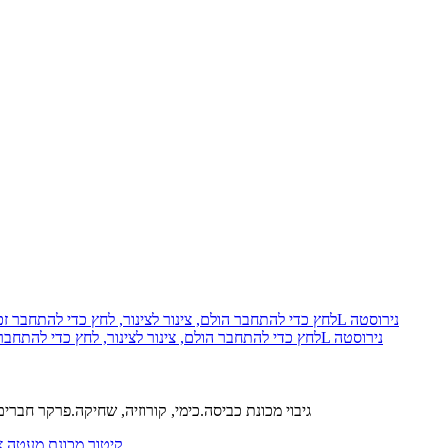
פארקר 68PLS-8-8-pk10 Prestolok PLS לחץ כדי להתחבר הולם, צינור לצינור, לחץ כדי להתחבר זכר צינור מחבר, 1/2, 1/2, 316L נירוסטה
נירוסטה 303 L קולה.נירוסטה 316 L הגוף.FM כלבי ים.נירוסטה 316 L גיבוי מכונת כביסה.כימי, קורוזיה, שחיקה.פרקר ח