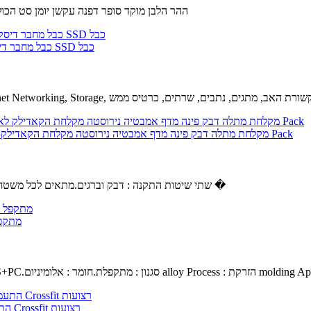
ההר הלבן מוקד סופר דפנה עקשן יומן סט הכולל 7 חתיכת קבוצה של עקשנים יומנים.ההר הלבן מוקד יומן סטים צבו
Sukvas 5Pcs/Lot חדש עבור iMac 21.5 A1418 כונן קשיח Sata כבל מחבר דיסק קשיח SSD כבל
בל : 5 מטר, צבע : שחור 18 G סיבים ערוץ 110 G Sukvas Ethernet Networking, Storage, תקשורת האב, מתגים, נתבים, שרתים, כרטיס ממש
מקלחת מתלה דבק פינה מדף אמבטיה נירוסטה מקלחת הקאדילק לא לקדוח חור עם וו חזקה, יכולת השפעה קיר רכוב על שירותים מרפסת-3 Pack
שתי שיטות התקנה : דבק וברגים.מתאים לכל משטח חלק, אבל לא מקל המדף מקלחת צבועים קירות או טפט.נגד חלודה, עמיד �
GYZX מ
שחור.חומר ABS+PC.סגנון : מתקפלת.חומר : אלומיניום alloy Process : הזרקת molding Applicabl
Unbranded התעמלות התעמלות טבעות מתכוונן האולימפי כוח שרירים אימון Crossfit רצועות