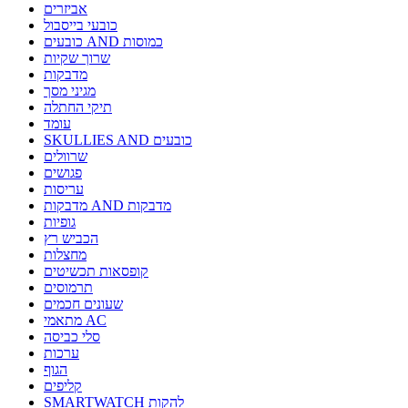
אביזרים
כובעי בייסבול
כובעים AND כמוסות
שרוך שקיות
מדבקות
מגיני מסך
תיקי החתלה
עומד
SKULLIES AND כובעים
שרוולים
פגושים
עריסות
מדבקות AND מדבקות
גופיות
הכביש רץ
מחצלות
קופסאות תכשיטים
תרמוסים
שעונים חכמים
מתאמי AC
סלי כביסה
ערכות
הגוף
קליפים
SMARTWATCH להקות