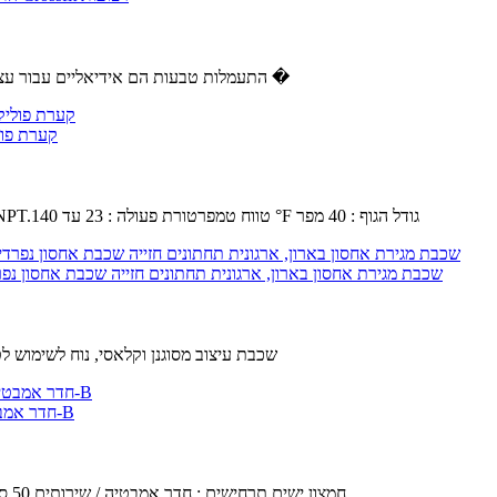
✿ התעמלות טבעות הם אידיאליים עבור עצום רווחים הגוף העליון ואת ליבת כוח פונקציונלי.נהדר עבור מספר תרגיל �
SMC AL40-N04B-11Z - מודולרי אוויר T
קיבולת שמן : 4.56 fl oz.לחץ הפעלה מקסימלי : 145 psi.סוג יציאה : 1 / 2 NPT.טווח טמפרטורת פעולה : 23 עד 140 °F גודל הגוף : 40 מפר
YFQHDD 4 שכבת מגירת אחסון בארון, ארגונית תחתונים חזייה שכבת אחסון נפרדי
4 שכבת עיצוב מסוגנן וקלאסי, נוח לשימוש 
חדר אמבטיה מדפים,מרחב אלומיניום אמבטיה ארונות טואלט תלייה על קיר מדפים-B
חומר : שטח אלומיניום.השטח טכנולוגיה : Anodic חמצון.ישים תרחישים : חדר אמבטיה / שירותים,50 ס " מ.בטוח עיצוב : טבעי,