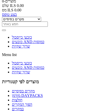
0-מוצרים
ILS 0.00
שלם
ILS 0.00
מס
בצע טופס
כובעי בייסבול
כובעים AND כמוסות
שרוך שקיות
Menu list
כובעי בייסבול
כובעים AND כמוסות
שרוך שקיות
מוצרים לפי קטגוריות
מקרים בסיסיים
מזדמן DAYPACKS
חולצות
הפוך המקרים
במקרים