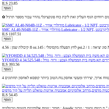
ILS 23.85
הוסף
Lubricator - 1/2 NP, קערת פוליקרבונט
ILS 1107.51
הוסף
ם תא משק בית הממשלה (צבע : ורוד, גודל : 34.525.548
ILS 393.56
הוסף
לטווח ארוך, יצירתי ומעשי אחסון.נוח.הטוב ביותר קופסא לאחסון תחתונים
ILS 54.45
הוסף