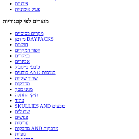
צידניות
פעיל אימוניות
מוצרים לפי קטגוריות
מקרים בסיסיים
מזדמן DAYPACKS
חולצות
הפוך המקרים
במקרים
אביזרים
כובעי בייסבול
כובעים AND כמוסות
שרוך שקיות
מדבקות
מגיני מסך
תיקי החתלה
עומד
SKULLIES AND כובעים
שרוולים
פגושים
עריסות
מדבקות AND מדבקות
גופיות