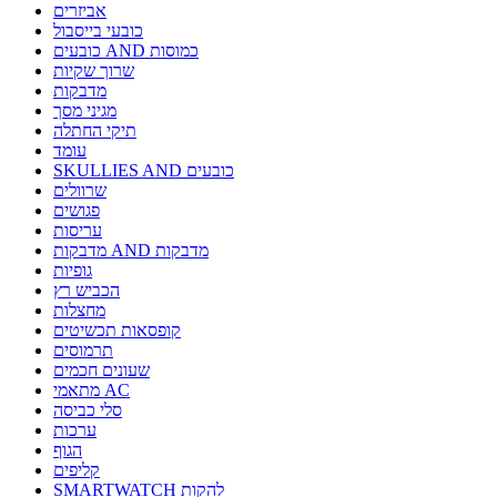
אביזרים
כובעי בייסבול
כובעים AND כמוסות
שרוך שקיות
מדבקות
מגיני מסך
תיקי החתלה
עומד
SKULLIES AND כובעים
שרוולים
פגושים
עריסות
מדבקות AND מדבקות
גופיות
הכביש רץ
מחצלות
קופסאות תכשיטים
תרמוסים
שעונים חכמים
מתאמי AC
סלי כביסה
ערכות
הגוף
קליפים
SMARTWATCH להקות