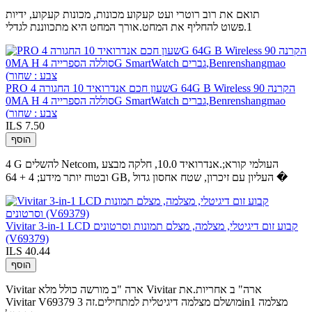
תואם את רוב רוטרי ועט קעקוע מכונות, מכונות קעקוע, ידיות
1.פשוט להחליף את המחט.אורך המחט היא מתכווננת לגדלי
PRO שעון חכם אנדרואיד 10 החגורה 4G 64G B Wireless הקרנה 90
0MA H סוללה הספרייה 4G SmartWatch גברים,Benrenshangmao
(צבע : שחור
ILS 7.50
הוסף
4 G להשלים Netcom, העולמי קורא;.אנדרואיד 10.0, חלקה מבצע
ובטוח יותר מידע; 4 + 64 GB, העליון עם זיכרון, שטח אחסון גדול �
Vivitar 3-in-1 LCD קבוע זום דיגיטלי, מצלמה, מצלם תמונות וסרטונים
(V69379)
ILS 40.44
הוסף
Vivitar ארה "ב מורשה כולל מלא Vivitar ארה" ב אחריות.את
Vivitar V69379 מושלם מצלמה דיגיטלית למתחילים.זה 3in1 מצלמה