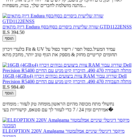
מתנה מושלמת לחברים שלך, בנות, משפחות...
דיוק מתאים Endura שורה שלישית כיסויים כסף/כסף GTD1122ENSS
ILS 394.50
הוסף
בלעדי זיכרון Fit & UV עמיד המעיל.כפול תפר / ריפוד כפול על
תחומים קריטיים מחזק & מספק את הגוף טוב יותר, מחבק מתא
16GB (4GBx4) צוות ביצועים גבוהים זיכרון RAM שדרוג עבור Dell
Precision R5400 מתלה העבודה 470 490. הזיכרון קיט מגיע עם החיים
ILS 984.40
הוסף
נחשולי מתח מכוסה מהיום הראשון.מומחה טק לעזור : מומחים
אמיתיים זמין 24 / 7 כדי לעזור לך עם סטאפ, קישוריות בעי�
ELEOPTION 220V Amalgama מיקסר דיגיטלי שיניים אמלגמטור
המכונה