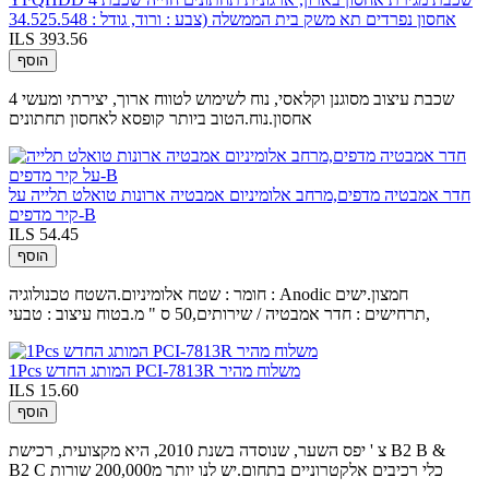
אחסון נפרדים תא משק בית הממשלה (צבע : ורוד, גודל : 34.525.548
ILS 393.56
הוסף
4 שכבת עיצוב מסוגנן וקלאסי, נוח לשימוש לטווח ארוך, יצירתי ומעשי
אחסון.נוח.הטוב ביותר קופסא לאחסון תחתונים
חדר אמבטיה מדפים,מרחב אלומיניום אמבטיה ארונות טואלט תלייה על
קיר מדפים-B
ILS 54.45
הוסף
חומר : שטח אלומיניום.השטח טכנולוגיה : Anodic חמצון.ישים
תרחישים : חדר אמבטיה / שירותים,50 ס " מ.בטוח עיצוב : טבעי,
1Pcs המותג החדש PCI-7813R משלוח מהיר
ILS 15.60
הוסף
צ ' יפס השער, שנוסדה בשנת 2010, היא מקצועית, רכישת B2 B &
B2 C כלי רכיבים אלקטרוניים בתחום.יש לנו יותר מ200,000 שורות