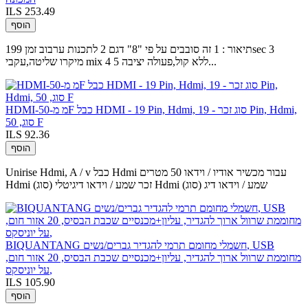
ILS 253.49
הוסף
תיאור : 1 זה סובבים על פי "8" דגם 2 לתכנות ערבוב זמן 199sec 3
מיקרו שליטה,עקבי mix 4 ללא קול,פעולה יציבה 5...
HDMI-מ מ-50F כבל HDMI - 19 Pin, Hdmi, סוג זכר - 19 Pin, Hdmi,
סוג, 50 F
ILS 92.36
הוסף
Unirise Hdmi, A / v כבל Hdmi עבור מכשיר אודיו / וידאו 50 מטרים
Hdmi (סוג) זכר שמע / וידאו דיגיטלי Hdmi (סוג) שמע / וידאו דיג
BIQUANTANG חשמלי מחומם תרמי להגדיר גברים/נשים, USB
מחוממת שרוול ארוך להגדיר, עליון+מכנסיים שכבת הבסיס, 20 אזור חום,
על יוניסקס,
ILS 105.90
הוסף