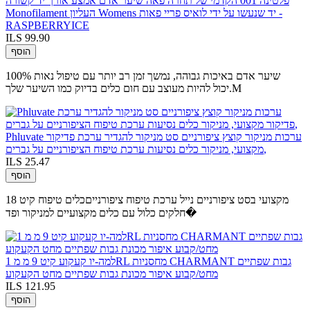
פלטינה 001 הקדמי של תחרה פאה שיער אדם אמצע אורך יד קשורה
Monofilament העליון Womens יד שנעשו על ידי לואיס פריי פאות -
RASPBERRYICE
ILS 99.90
הוסף
100% שיער אדם באיכות גבוהה, נמשך זמן רב יותר עם טיפול נאות
יכול להיות מעוצב עם חום כלים בדיוק כמו השיער שלך.M
Phluvate ערכות מניקור קוצץ ציפורניים סט מניקור להגדיר ערכת פדיקור
מקצועי, מניקור כלים נסיעות ערכת טיפוח הציפורניים על גברים,
ILS 25.47
הוסף
מקצועי בסט ציפורניים נייל ערכת טיפוח ציפורנייםכלים טיפוח קיט 18
חלקים כלול עם כלים מקצועיים למניקור ופד�
למה-יו קעקוע קיט 9 מ מ 1RL מחסניות CHARMANT גבות שפתיים
מחט/קבוע איפור מכונת גבות שפתיים מחט הקעקוע
ILS 121.95
הוסף