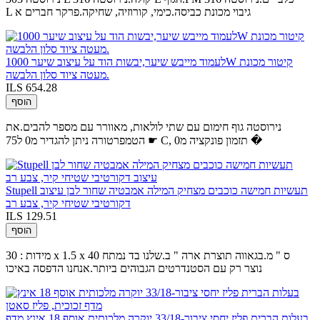
L גיבוי מכונת כביסה.כימי, קורוזיה, שחיקה.פרקר חברים א
לעמוד מייבש שיער,יבשות הוד על עיצוב שיער 1000W קיטור מכונת
מעטה ציוד סלון הלבשה.
ILS 654.28
הוסף
נירוסטה גוף חימום עם שתי לולאות, מאוורר עם מספר להבים.את
הטמפרטורה ניתן להגדיר מ0 ל75 ☛ C, תזמון פונקציה מ0 �
Stupell תעשיות חמישה כוכבים מצחיק המילה אמבטיה שחור לבן עיצוב
דקורטיבי שטיחי קיר, צבע רב
ILS 129.51
הוסף
מידות : 30 x 1.5 x 40 ס " מ.בגאווה תוצרת ארה " ב.שלנו בד נמתח
נוצר רק עם הסטנדרטים הגבוהים ביותר.אנחנו הדפסה באיכו
בעלות הברית פליז יחסי ציבור-33/18 יוקרה מלכותית אוסף 18 אינץ מדף