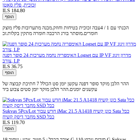
זכוכית, פליז סאטן
ILS 184.80
הוסף
הכנתי עם 1 / 4עבה זכוכית בטיחות וחוזק.מבנה מתערובות פליז מוצק
חומרים.מוסתר בורג הרכבה חומרה מתקין בקלות.זכ
האימפריה נחמה מערכות 24 סופר דפנה Logset עם IP VF מדרון זיגוג
צורב, LP
ILS 36.75
הוסף
ההר הלבן מוקד סופר דפנה עקשן יומן סט הכולל 7 חתיכת קבוצה של
עקשנים יומנים.ההר הלבן מוקד יומן סטים צבוע ביד
Sukvas 5Pcs/Lot חדש עבור iMac 21.5 A1418 כונן קשיח Sata כבל
מחבר דיסק קשיח SSD כבל
ILS 119.70
הוסף
אורך הכבל : 5 מטר, צבע : שחור 18 G סיבים ערוץ 110 G Sukvas