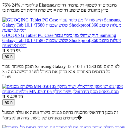
76% פוליאמיד, 24% Elastane.מיובאים.יד לשטוף רק.פרמיה דחיסה
טייץ מהונדס עם שיפוע דחיסה = משופרת זרימת דם מוגברת בי
GUOQING Tablet PC Case תיק שרוולי מגן כיסוי עבור Samsung
Galaxy Tab 10.1 /T580 שלוש שכבות Shockproof,360 מעלות סיבוב
רגלית&רצועת
ILS 79.95
הוסף
תוכנן במיוחד עבור Samsung Galaxy Tab 10.1 / T580 לא תואם עם
כל הדגמים האחרים.אנא בדוק את המודל לפני הרכישה.הגנה : 3
שכבו
מילניום-מסננים MN-050105 מסנן-מארט מסנן הידראולי, ישיר מחלף
ILS 428.70
הוסף
זה מסנן הידראולי מחסנית בחינם פגמים בייצור ועונה או עולה המפעל
מפרטים במונחים של כושר, צורה ופונקציונלי�