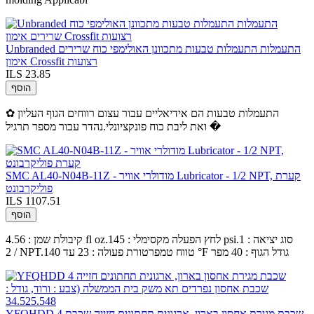
Unbranded התעמלות התעמלות טבעות מתכוונן האולימפי כוח שרירים
אימון Crossfit רצועות
ILS 23.85
הוסף
✿ התעמלות טבעות הם אידיאליים עבור עצום רווחים הגוף העליון
ואת ליבת כוח פונקציונלי.נהדר עבור מספר תרגיל �
SMC AL40-N04B-11Z - מודולרי אוויר Lubricator - 1/2 NPT, קערת
פוליקרבונט
ILS 1107.51
הוסף
קיבולת שמן : 4.56 fl oz.לחץ הפעלה מקסימלי : 145 psi.סוג יציאה : 1
/ 2 NPT.טווח טמפרטורת פעולה : 23 עד 140 °F גודל הגוף : 40 מפר
YFQHDD 4 שכבת מגירת אחסון בארון, ארגונית תחתונים חזייה שכבת