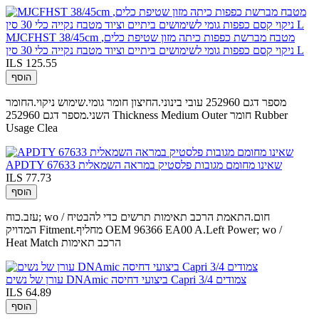
MJCFHST 38/45cm מטבח מברשת כפפות כיתה מזון שטיפת כלים,
ניקוי קסם כפפות גומי לשימושים ביתיים וציוד מטבח נקייה כלי 30 סין L
ILS 125.55
הוסף
מספר דגם 252960 עובי בינוני.החיצון חומר גומי.שימוש ניקוי.החומר
השני.מספר דגם 252960 Thickness Medium Outer חומר Rubber
Usage Clea
APDTY 67633 שאינו מחומם מגובות פלסטיק במראה השמאלית
ILS 77.73
הוסף
עזב.כוח; wo / חום.התאמת הרכב תאימות תרשים כדי להבטיח
המדויק Fitment.מחליף OEM 96366 EA00 A.Left Power; wo /
Heat Match הרכב תאימות
עורן של נשים DNAmic ביצועי דחיסה Capri 3/4 צמודים
ILS 64.89
הוסף