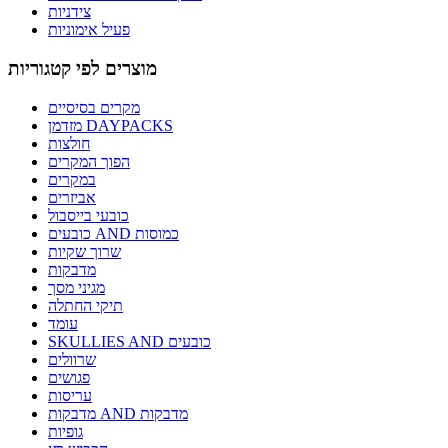
צידניות
פעיל אימוניות
מוצרים לפי קטגוריות
מקרים בסיסיים
מזדמן DAYPACKS
חולצות
הפוך המקרים
במקרים
אביזרים
כובעי בייסבול
כובעים AND כמוסות
שרוך שקיות
מדבקות
מגיני מסך
תיקי החתלה
עומד
SKULLIES AND כובעים
שרוולים
פגושים
עריסות
מדבקות AND מדבקות
גופיות