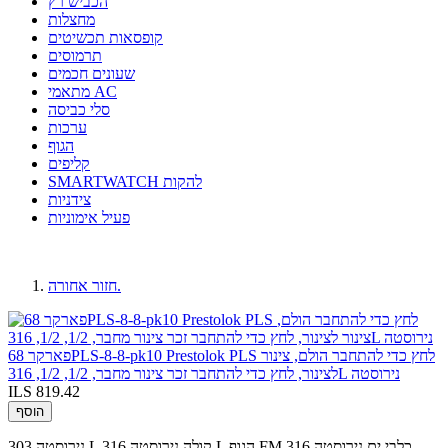
הכביש רץ
מחצלות
קופסאות תכשיטים
תרמוסים
שעונים חכמים
מתאמי AC
סלי כביסה
ערכות
הגוף
קליפים
SMARTWATCH להקות
צידניות
פעיל אימוניות
חזור אחורה.
פארקר 68PLS-8-8-pk10 Prestolok PLS לחץ כדי להתחבר הולם, צינור
לצינור, לחץ כדי להתחבר זכר צינור מחבר, 1/2, 1/2, 316L נירוסטה
ILS 819.42
הוסף
נירוסטה 303 L קולה.נירוסטה 316 L הגוף.FM כלבי ים.נירוסטה 316