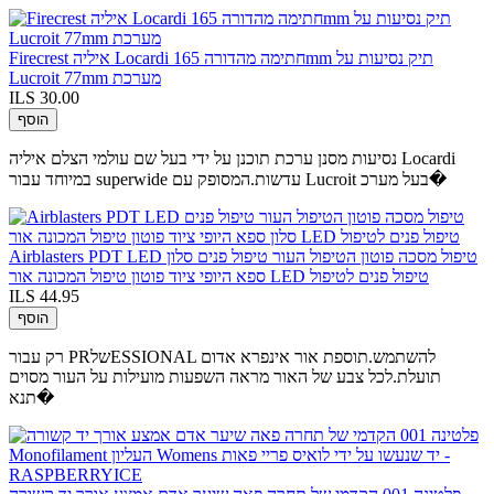
Firecrest איליה Locardi חתימה מהדורה 165mm תיק נסיעות על
Lucroit 77mm מערכת
ILS 30.00
הוסף
נסיעות מסנן ערכת תוכנן על ידי בעל שם עולמי הצלם איליה Locardi
במיוחד עבור superwide עדשות.המסופק עם Lucroit בעל מערכ�
Airblasters PDT LED טיפול מסכה פוטון הטיפול העור טיפול פנים סלון
ספא היופי ציוד פוטון טיפול המכונה אור LED טיפול פנים לטיפול
ILS 44.95
הוסף
רק עבור PRשלESSIONAL להשתמש.תוספת אור אינפרא אדום
תועלת.לכל צבע של האור מראה השפעות מועילות על העור מסוים
תנא�