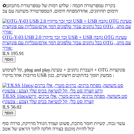
✿בקרת טמפרטורה חכמה : שלוש רמות של טמפרטורת מתכוונן
חימום תחתונים, אחדהמפתח חימום, הטמפרטורה משתנה עם צב
OTG-Y-03 USB 2.0 זכר זכר מיקרו USB + USB נקבה OTG טעינת
כבל נתונים עבור טלפונים דמוי אדם/טבליות עם פונקצית OTG, עם מתג,
אורך:
ILS 195.91
הוסף
קל לשימוש, plug and play.העברת נתונים + טעינה + OTG פונקציות
מרובות אחד.מיקרו USB ממשק תומך בהתקנים חיצוניים, כגון :
TJLSS 11pcs/סט משושה, מפתח ברגים, ברגים מטרי, אלן ברגים, זרוע
קצרה סט כלי, קל לנשיאה בכיס שלך (צבע : צבעוני)
ILS 56.02
הוסף
עשוי גבוה, קשיות חומר מתכת, פשוט ועמיד.הגודל מדויקת, סרדה סוף
יכול להיות מוכנס בצורה חלקה לתוך הראש של אטב