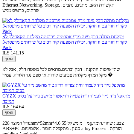
Ethernet Networking, Storage, תקשורת האב, מתגים, נתבים,
שרתים, כרטיס ממש
מקלחת מתלה דבק פינה מדף אמבטיה נירוסטה מקלחת הקאדילק לא
לקדוח חור עם וו חזקה, יכולת השפעה קיר רכוב על שירותים מרפסת-3
Pack
ILS 141.15
הוסף
שתי שיטות התקנה : דבק וברגים.מתאים לכל משטח חלק, אבל לא
מקל המדף מקלחת צבועים קירות או טפט.נגד חלודה, עמיד �
GYZX מתקפל נייד נייד לעמוד זווית צפייה רדיאטור מחשב נייד על בסיס
תמיכה
ILS 164.64
הוסף
גודל המוצר 228mm*52mm*4.6 מ " מ.משקל 55g.צבע : שחור.חומר
ABS+PC.סגנון : מתקפלת.חומר : אלומיניום alloy Process : הזרקת
molding Applicabl