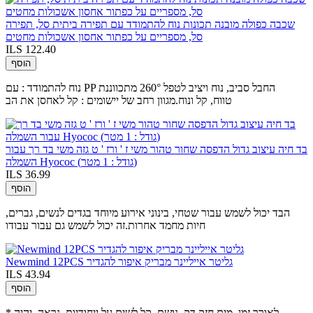
שכבה כפולה מובנה תכונות נוח להתמודד עם תפירה ביתית סל, תפירה
סל, מספריים על כפתור אחסון אשכולות מחטים
ILS 122.40
הוסף
נוח להתמודד : עם PP החבל סביב, נוח ויציב לטפל 260° מתכווננת
טווח, קל ונוח.מגוון רחב של יישומים : קל לאחסן את הב
בד חיה עיצוב גדול הדפסה שחור טהור משי ז ' ורז ' ט גזה משי בד רך עבור
השמלה Hyococ (גודל : 1 מטר)
ILS 36.99
הוסף
הבד יכול לשמש עבור שטחי, בינוני אירוע מיוחד בגדים לנשים, גברים,
חיות מחמד אחרות.זה יכול לשמש גם עבור עבודו
Newmind 12PCS גליטר אייליינר מבריק איפור להגדיר
ILS 43.94
הוסף
* לאורך זמן, מים חזק,דק, נושם, קל לשים על ייחודיות, נראה, יהיה