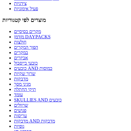
צידניות
פעיל אימוניות
מוצרים לפי קטגוריות
מקרים בסיסיים
מזדמן DAYPACKS
חולצות
הפוך המקרים
במקרים
אביזרים
כובעי בייסבול
כובעים AND כמוסות
שרוך שקיות
מדבקות
מגיני מסך
תיקי החתלה
עומד
SKULLIES AND כובעים
שרוולים
פגושים
עריסות
מדבקות AND מדבקות
גופיות