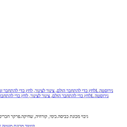
פארקר 68PLS-8-8-pk10 Prestolok PLS לחץ כדי להתחבר הולם, צינור לצינור, לחץ כדי להתחבר זכר צינור מחבר, 1/2, 1/2, 316L נירוסטה
נירוסטה 303 L קולה.נירוסטה 316 L הגוף.FM כלבי ים.נירוסטה 316 L גיבוי מכונת כביסה.כימי, קורוזיה, שחיקה.פרקר ח