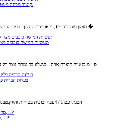
לעמוד מייבש שיער,יבשות הוד על עיצוב שיער 1000W קיטור מכונת מעטה ציוד סלון הלבשה.
נירוסטה גוף חימום עם שתי לולאות, מאוורר עם מספר להבים.את הטמפרטורה ניתן להגדיר מ0 ל75 ☛ C, תזמון פונקציה מ0 �
Stupell תעשיות חמישה כוכבי
מידות : 30 x 1.5 x 40 ס " מ.בגאווה תוצרת ארה " ב.שלנו בד נמ
בעלות הברית פליז יחסי ציבור-33/18 יוקרה מלכו
הכנתי עם 1 / 4עבה זכוכית בטיחות וחוזק.מבנה מתערובות פליז מוצק חומרים.מוסתר בורג הרכבה חומרה מתקין בקלות.זכ
האימפריה נחמה מערכות 24 סופר דפנה Logset עם IP VF מדרון זיגוג צורב, LP