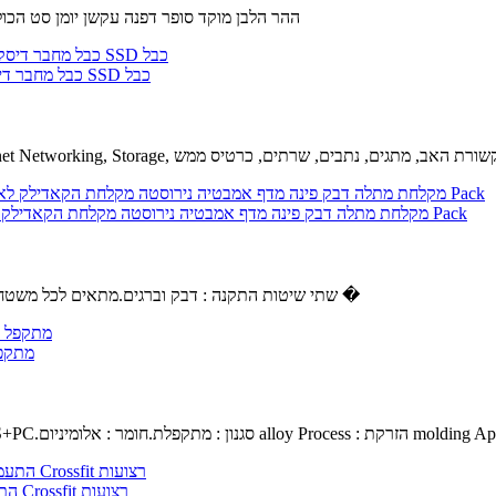
ההר הלבן מוקד סופר דפנה עקשן יומן סט הכולל 7 חתיכת קבוצה של עקשנים יומנים.ההר הלבן מוקד יומן סטים צבו
Sukvas 5Pcs/Lot חדש עבור iMac 21.5 A1418 כונן קשיח Sata כבל מחבר דיסק קשיח SSD כבל
בל : 5 מטר, צבע : שחור 18 G סיבים ערוץ 110 G Sukvas Ethernet Networking, Storage, תקשורת האב, מתגים, נתבים, שרתים, כרטיס ממש
מקלחת מתלה דבק פינה מדף אמבטיה נירוסטה מקלחת הקאדילק לא לקדוח חור עם וו חזקה, יכולת השפעה קיר רכוב על שירותים מרפסת-3 Pack
שתי שיטות התקנה : דבק וברגים.מתאים לכל משטח חלק, אבל לא מקל המדף מקלחת צבועים קירות או טפט.נגד חלודה, עמיד �
GYZX מ
שחור.חומר ABS+PC.סגנון : מתקפלת.חומר : אלומיניום alloy Process : הזרקת molding Applicabl
Unbranded התעמלות התעמלות טבעות מתכוונן האולימפי כוח שרירים אימון Crossfit רצועות