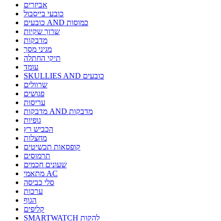
אביזרים
כובעי בייסבול
כובעים AND כמוסות
שרוך שקיות
מדבקות
מגיני מסך
תיקי החתלה
עומד
SKULLIES AND כובעים
שרוולים
פגושים
עריסות
מדבקות AND מדבקות
גופיות
הכביש רץ
מחצלות
קופסאות תכשיטים
תרמוסים
שעונים חכמים
מתאמי AC
סלי כביסה
ערכות
הגוף
קליפים
SMARTWATCH להקות