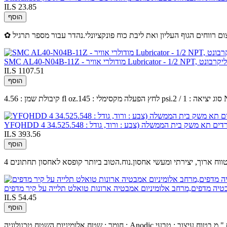
ILS 23.85
הוסף
Lubricator - 1/2 NP, קערת פוליקרבונט
ILS 1107.51
הוסף
ם תא משק בית הממשלה (צבע : ורוד, גודל : 34.525.548
ILS 393.56
הוסף
לטווח ארוך, יצירתי ומעשי אחסון.נוח.הטוב ביותר קופסא לאחסון תחתונים
ILS 54.45
הוסף