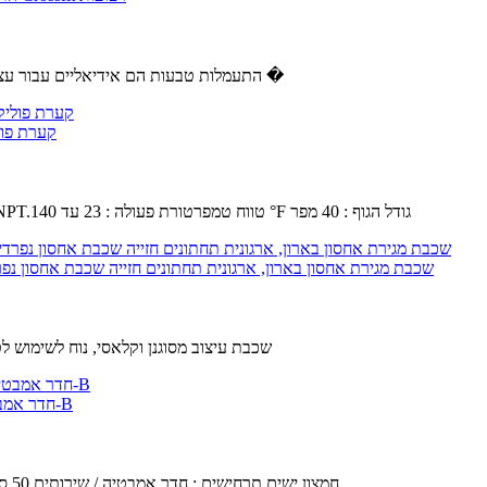
✿ התעמלות טבעות הם אידיאליים עבור עצום רווחים הגוף העליון ואת ליבת כוח פונקציונלי.נהדר עבור מספר תרגיל �
SMC AL40-N04B-11Z - מודולרי אוויר T
קיבולת שמן : 4.56 fl oz.לחץ הפעלה מקסימלי : 145 psi.סוג יציאה : 1 / 2 NPT.טווח טמפרטורת פעולה : 23 עד 140 °F גודל הגוף : 40 מפר
YFQHDD 4 שכבת מגירת אחסון בארון, ארגונית תחתונים חזייה שכבת אחסון נפרדי
4 שכבת עיצוב מסוגנן וקלאסי, נוח לשימוש 
חדר אמבטיה מדפים,מרחב אלומיניום אמבטיה ארונות טואלט תלייה על קיר מדפים-B
חומר : שטח אלומיניום.השטח טכנולוגיה : Anodic חמצון.ישים תרחישים : חדר אמבטיה / שירותים,50 ס " מ.בטוח עיצוב : טבעי,