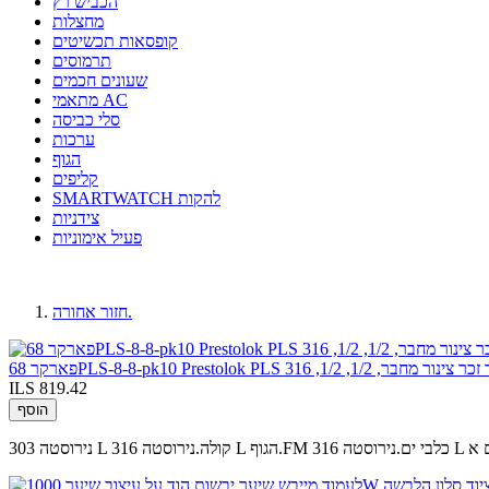
הכביש רץ
מחצלות
קופסאות תכשיטים
תרמוסים
שעונים חכמים
מתאמי AC
סלי כביסה
ערכות
הגוף
קליפים
SMARTWATCH להקות
צידניות
פעיל אימוניות
חזור אחורה.
ILS 819.42
הוסף
ברים א