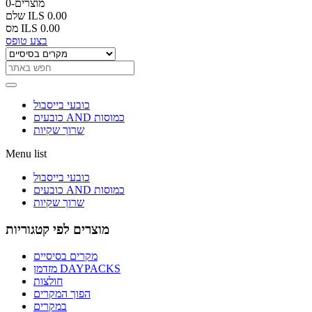
0-מוצרים
ILS 0.00
שלם
ILS 0.00
מס
בצע טופס
כובעי בייסבול
כובעים AND כמוסות
שרוך שקיות
Menu list
כובעי בייסבול
כובעים AND כמוסות
שרוך שקיות
מוצרים לפי קטגוריות
מקרים בסיסיים
מזדמן DAYPACKS
חולצות
הפוך המקרים
במקרים