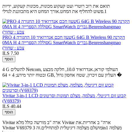
תואם את רוב רוטרי ועט קעקוע מכונות, מכונות קעקוע, ידיות
1.פשוט להחליף את המחט.אורך המחט היא מתכווננת לגדלי
PRO שעון חכם אנדרואיד 10 החגורה 4G 64G B Wireless הקרנה 90
0MA H סוללה הספרייה 4G SmartWatch גברים,Benrenshangmao
(צבע : שחור
ILS 7.50
הוסף
4 G להשלים Netcom, העולמי קורא;.אנדרואיד 10.0, חלקה מבצע
ובטוח יותר מידע; 4 + 64 GB, העליון עם זיכרון, שטח אחסון גדול �
Vivitar 3-in-1 LCD קבוע זום דיגיטלי, מצלמה, מצלם תמונות וסרטונים
(V69379)
ILS 40.44
הוסף
Vivitar ארה "ב מורשה כולל מלא Vivitar ארה" ב אחריות.את
Vivitar V69379 מושלם מצלמה דיגיטלית למתחילים.זה 3in1 מצלמה