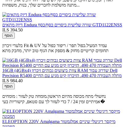
מתנה מושלמת לחברים שלך, בנות, משפחות...
דיוק מתאים Endura שורה שלישית כיסויים כסף/כסף GTD1122ENSS
ILS 394.50
הוסף
בלעדי זיכרון Fit & UV עמיד המעיל.כפול תפר / ריפוד כפול על
תחומים קריטיים מחזק & מספק את הגוף טוב יותר, מחבק מתא
16GB (4GBx4) צוות ביצועים גבוהים זיכרון RAM שדרוג עבור Dell
Precision R5400 מתלה העבודה 470 490. הזיכרון קיט מגיע עם החיים
ILS 984.40
הוסף
נחשולי מתח מכוסה מהיום הראשון.מומחה טק לעזור : מומחים
אמיתיים זמין 24 / 7 כדי לעזור לך עם סטאפ, קישוריות בעי�
ELEOPTION 220V Amalgama מיקסר דיגיטלי שיניים אמלגמטור
המכונה