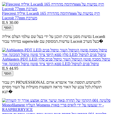
Firecrest איליה Locardi חתימה מהדורה 165mm תיק נסיעות על
Lucroit 77mm מערכת
ILS 30.00
הוסף
נסיעות מסנן ערכת תוכנן על ידי בעל שם עולמי הצלם איליה Locardi
במיוחד עבור superwide עדשות.המסופק עם Lucroit בעל מערכ�
Airblasters PDT LED טיפול מסכה פוטון הטיפול העור טיפול פנים סלון
ספא היופי ציוד פוטון טיפול המכונה אור LED טיפול פנים לטיפול
ILS 44.95
הוסף
רק עבור PRשלESSIONAL להשתמש.תוספת אור אינפרא אדום
תועלת.לכל צבע של האור מראה השפעות מועילות על העור מסוים
תנא�