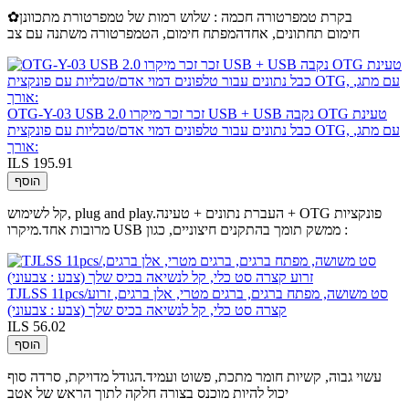
✿בקרת טמפרטורה חכמה : שלוש רמות של טמפרטורת מתכוונן
חימום תחתונים, אחדהמפתח חימום, הטמפרטורה משתנה עם צב
OTG-Y-03 USB 2.0 זכר זכר מיקרו USB + USB נקבה OTG טעינת
כבל נתונים עבור טלפונים דמוי אדם/טבליות עם פונקצית OTG, עם מתג,
אורך:
ILS 195.91
הוסף
קל לשימוש, plug and play.העברת נתונים + טעינה + OTG פונקציות
מרובות אחד.מיקרו USB ממשק תומך בהתקנים חיצוניים, כגון :
TJLSS 11pcs/סט משושה, מפתח ברגים, ברגים מטרי, אלן ברגים, זרוע
קצרה סט כלי, קל לנשיאה בכיס שלך (צבע : צבעוני)
ILS 56.02
הוסף
עשוי גבוה, קשיות חומר מתכת, פשוט ועמיד.הגודל מדויקת, סרדה סוף
יכול להיות מוכנס בצורה חלקה לתוך הראש של אטב