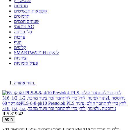
הכביש רץ
מחצלות
קופסאות תכשיטים
תרמוסים
שעונים חכמים
מתאמי AC
סלי כביסה
ערכות
הגוף
קליפים
SMARTWATCH להקות
צידניות
פעיל אימוניות
חזור אחורה.
פארקר 68PLS-8-8-pk10 Prestolok PLS לחץ כדי להתחבר הולם, צינור
לצינור, לחץ כדי להתחבר זכר צינור מחבר, 1/2, 1/2, 316L נירוסטה
ILS 819.42
הוסף
נירוסטה 303 L קולה.נירוסטה 316 L הגוף.FM כלבי ים.נירוסטה 316