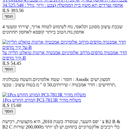
אחסון נפרדים תא משק בית הממשלה (צבע : ורוד, גודל : 34.525.548
ILS 393.56
הוסף
4 שכבת עיצוב מסוגנן וקלאסי, נוח לשימוש לטווח ארוך, יצירתי ומעשי
אחסון.נוח.הטוב ביותר קופסא לאחסון תחתונים
חדר אמבטיה מדפים,מרחב אלומיניום אמבטיה ארונות טואלט תלייה על
קיר מדפים-B
ILS 54.45
הוסף
חומר : שטח אלומיניום.השטח טכנולוגיה : Anodic חמצון.ישים
תרחישים : חדר אמבטיה / שירותים,50 ס " מ.בטוח עיצוב : טבעי,
1Pcs המותג החדש PCI-7813R משלוח מהיר
ILS 15.60
הוסף
צ ' יפס השער, שנוסדה בשנת 2010, היא מקצועית, רכישת B2 B &
B2 C כלי רכיבים אלקטרוניים בתחום.יש לנו יותר מ200,000 שורות