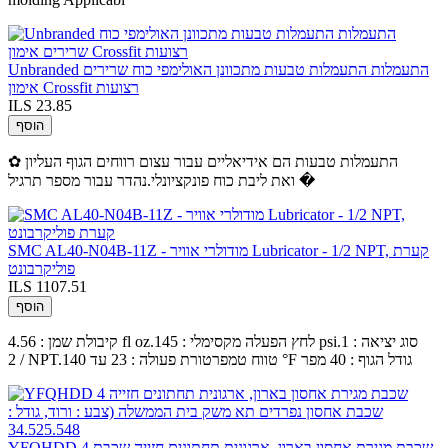
Unbranded התעמלות התעמלות טבעות מתכוונן האולימפי כוח שרירים
אימון Crossfit רצועות
ILS 23.85
הוסף
✿ התעמלות טבעות הם אידיאליים עבור עצום רווחים הגוף העליון
ואת ליבת כוח פונקציונלי.נהדר עבור מספר תרגיל �
SMC AL40-N04B-11Z - מודולרי אוויר Lubricator - 1/2 NPT, קערת
פוליקרבונט
ILS 1107.51
הוסף
קיבולת שמן : 4.56 fl oz.לחץ הפעלה מקסימלי : 145 psi.סוג יציאה : 1
/ 2 NPT.טווח טמפרטורת פעולה : 23 עד 140 °F גודל הגוף : 40 מפר
YFQHDD 4 שכבת מגירת אחסון בארון, ארגונית תחתונים חזייה שכבת