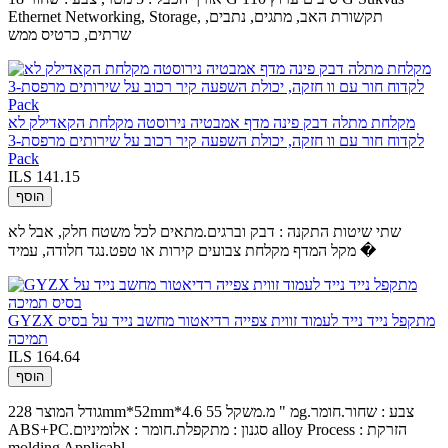
Ethernet Networking, Storage, תקשורת האב, מתגים, נתבים,
שרתים, כרטיס ממש
מקלחת מתלה דבק פינה מדף אמבטיה נירוסטה מקלחת הקאדילק לא
לקדוח חור עם וו חזקה, יכולת השפעה קיר רכוב על שירותים מרפסת-3
Pack
ILS 141.15
הוסף
שתי שיטות התקנה : דבק וברגים.מתאים לכל משטח חלק, אבל לא
מקל המדף מקלחת צבועים קירות או טפט.נגד חלודה, עמיד �
GYZX מתקפל נייד נייד לעמוד זווית צפייה רדיאטור מחשב נייד על בסיס
תמיכה
ILS 164.64
הוסף
גודל המוצר 228mm*52mm*4.6 מ " מ.משקל 55g.צבע : שחור.חומר
ABS+PC.סגנון : מתקפלת.חומר : אלומיניום alloy Process : הזרקת
molding Applicabl