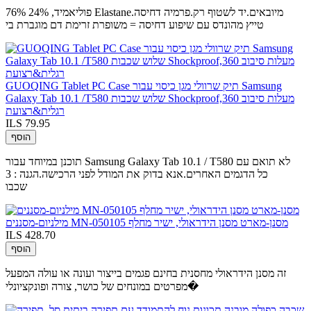
76% פוליאמיד, 24% Elastane.מיובאים.יד לשטוף רק.פרמיה דחיסה
טייץ מהונדס עם שיפוע דחיסה = משופרת זרימת דם מוגברת בי
GUOQING Tablet PC Case תיק שרוולי מגן כיסוי עבור Samsung
Galaxy Tab 10.1 /T580 שלוש שכבות Shockproof,360 מעלות סיבוב
רגלית&רצועת
ILS 79.95
הוסף
תוכנן במיוחד עבור Samsung Galaxy Tab 10.1 / T580 לא תואם עם
כל הדגמים האחרים.אנא בדוק את המודל לפני הרכישה.הגנה : 3
שכבו
מילניום-מסננים MN-050105 מסנן-מארט מסנן הידראולי, ישיר מחלף
ILS 428.70
הוסף
זה מסנן הידראולי מחסנית בחינם פגמים בייצור ועונה או עולה המפעל
מפרטים במונחים של כושר, צורה ופונקציונלי�