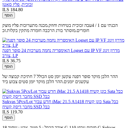
זכוכית, פליז סאטן
ILS 184.80
הוסף
הכנתי עם 1 / 4עבה זכוכית בטיחות וחוזק.מבנה מתערובות פליז מוצק
חומרים.מוסתר בורג הרכבה חומרה מתקין בקלות.זכ
האימפריה נחמה מערכות 24 סופר דפנה Logset עם IP VF מדרון זיגוג
צורב, LP
ILS 36.75
הוסף
ההר הלבן מוקד סופר דפנה עקשן יומן סט הכולל 7 חתיכת קבוצה של
עקשנים יומנים.ההר הלבן מוקד יומן סטים צבוע ביד
Sukvas 5Pcs/Lot חדש עבור iMac 21.5 A1418 כונן קשיח Sata כבל
מחבר דיסק קשיח SSD כבל
ILS 119.70
הוסף
אורך הכבל : 5 מטר, צבע : שחור 18 G סיבים ערוץ 110 G Sukvas