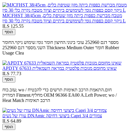
MJCFHST 38/45cm מטבח מברשת כפפות כיתה מזון שטיפת כלים,
ניקוי קסם כפפות גומי לשימושים ביתיים וציוד מטבח נקייה כלי 30 סין L
ILS 125.55
הוסף
מספר דגם 252960 עובי בינוני.החיצון חומר גומי.שימוש ניקוי.החומר
השני.מספר דגם 252960 Thickness Medium Outer חומר Rubber
Usage Clea
APDTY 67633 שאינו מחומם מגובות פלסטיק במראה השמאלית
ILS 77.73
הוסף
עזב.כוח; wo / חום.התאמת הרכב תאימות תרשים כדי להבטיח
המדויק Fitment.מחליף OEM 96366 EA00 A.Left Power; wo /
Heat Match הרכב תאימות
עורן של נשים DNAmic ביצועי דחיסה Capri 3/4 צמודים
ILS 64.89
הוסף