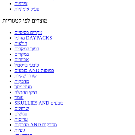
צידניות
פעיל אימוניות
מוצרים לפי קטגוריות
מקרים בסיסיים
מזדמן DAYPACKS
חולצות
הפוך המקרים
במקרים
אביזרים
כובעי בייסבול
כובעים AND כמוסות
שרוך שקיות
מדבקות
מגיני מסך
תיקי החתלה
עומד
SKULLIES AND כובעים
שרוולים
פגושים
עריסות
מדבקות AND מדבקות
גופיות