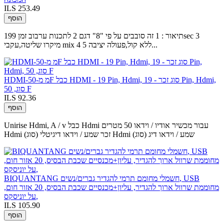
ILS 253.49
הוסף
תיאור : 1 זה סובבים על פי "8" דגם 2 לתכנות ערבוב זמן 199sec 3
מיקרו שליטה,עקבי mix 4 ללא קול,פעולה יציבה 5...
HDMI-מ מ-50F כבל HDMI - 19 Pin, Hdmi, סוג זכר - 19 Pin, Hdmi,
סוג, 50 F
ILS 92.36
הוסף
Unirise Hdmi, A / v כבל Hdmi עבור מכשיר אודיו / וידאו 50 מטרים
Hdmi (סוג) זכר שמע / וידאו דיגיטלי Hdmi (סוג) שמע / וידאו דיג
BIQUANTANG חשמלי מחומם תרמי להגדיר גברים/נשים, USB
מחוממת שרוול ארוך להגדיר, עליון+מכנסיים שכבת הבסיס, 20 אזור חום,
על יוניסקס,
ILS 105.90
הוסף