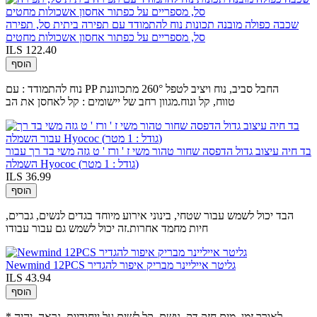
שכבה כפולה מובנה תכונות נוח להתמודד עם תפירה ביתית סל, תפירה
סל, מספריים על כפתור אחסון אשכולות מחטים
ILS 122.40
הוסף
נוח להתמודד : עם PP החבל סביב, נוח ויציב לטפל 260° מתכווננת
טווח, קל ונוח.מגוון רחב של יישומים : קל לאחסן את הב
בד חיה עיצוב גדול הדפסה שחור טהור משי ז ' ורז ' ט גזה משי בד רך עבור
השמלה Hyococ (גודל : 1 מטר)
ILS 36.99
הוסף
הבד יכול לשמש עבור שטחי, בינוני אירוע מיוחד בגדים לנשים, גברים,
חיות מחמד אחרות.זה יכול לשמש גם עבור עבודו
Newmind 12PCS גליטר אייליינר מבריק איפור להגדיר
ILS 43.94
הוסף
* לאורך זמן, מים חזק,דק, נושם, קל לשים על ייחודיות, נראה, יהיה