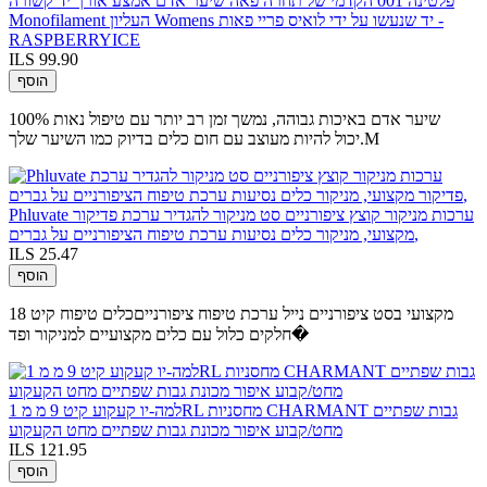
פלטינה 001 הקדמי של תחרה פאה שיער אדם אמצע אורך יד קשורה
Monofilament העליון Womens יד שנעשו על ידי לואיס פריי פאות -
RASPBERRYICE
ILS 99.90
הוסף
100% שיער אדם באיכות גבוהה, נמשך זמן רב יותר עם טיפול נאות
יכול להיות מעוצב עם חום כלים בדיוק כמו השיער שלך.M
Phluvate ערכות מניקור קוצץ ציפורניים סט מניקור להגדיר ערכת פדיקור
מקצועי, מניקור כלים נסיעות ערכת טיפוח הציפורניים על גברים,
ILS 25.47
הוסף
מקצועי בסט ציפורניים נייל ערכת טיפוח ציפורנייםכלים טיפוח קיט 18
חלקים כלול עם כלים מקצועיים למניקור ופד�
למה-יו קעקוע קיט 9 מ מ 1RL מחסניות CHARMANT גבות שפתיים
מחט/קבוע איפור מכונת גבות שפתיים מחט הקעקוע
ILS 121.95
הוסף