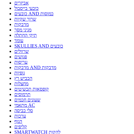
אביזרים
כובעי בייסבול
כובעים AND כמוסות
שרוך שקיות
מדבקות
מגיני מסך
תיקי החתלה
עומד
SKULLIES AND כובעים
שרוולים
פגושים
עריסות
מדבקות AND מדבקות
גופיות
הכביש רץ
מחצלות
קופסאות תכשיטים
תרמוסים
שעונים חכמים
מתאמי AC
סלי כביסה
ערכות
הגוף
קליפים
SMARTWATCH להקות