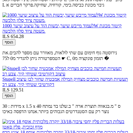
L גיבוי מכונת כביסה.כימי, קורוזיה, שחיקה.פרקר חברים א
לעמוד מייבש שיער,יבשות הוד על עיצוב שיער 1000W קיטור מכונת
מעטה ציוד סלון הלבשה.
ILS 654.28
הוסף
נירוסטה גוף חימום עם שתי לולאות, מאוורר עם מספר להבים.את
הטמפרטורה ניתן להגדיר מ0 ל75 ☛ C, תזמון פונקציה מ0 �
Stupell תעשיות חמישה כוכבים מצחיק המילה אמבטיה שחור לבן עיצוב
דקורטיבי שטיחי קיר, צבע רב
ILS 129.51
הוסף
מידות : 30 x 1.5 x 40 ס " מ.בגאווה תוצרת ארה " ב.שלנו בד נמתח
נוצר רק עם הסטנדרטים הגבוהים ביותר.אנחנו הדפסה באיכו
בעלות הברית פליז יחסי ציבור-33/18 יוקרה מלכותית אוסף 18 אינץ מדף