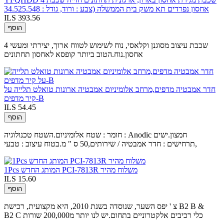
אחסון נפרדים תא משק בית הממשלה (צבע : ורוד, גודל : 34.525.548
ILS 393.56
הוסף
4 שכבת עיצוב מסוגנן וקלאסי, נוח לשימוש לטווח ארוך, יצירתי ומעשי
אחסון.נוח.הטוב ביותר קופסא לאחסון תחתונים
חדר אמבטיה מדפים,מרחב אלומיניום אמבטיה ארונות טואלט תלייה על
קיר מדפים-B
ILS 54.45
הוסף
חומר : שטח אלומיניום.השטח טכנולוגיה : Anodic חמצון.ישים
תרחישים : חדר אמבטיה / שירותים,50 ס " מ.בטוח עיצוב : טבעי,
1Pcs המותג החדש PCI-7813R משלוח מהיר
ILS 15.60
הוסף
צ ' יפס השער, שנוסדה בשנת 2010, היא מקצועית, רכישת B2 B &
B2 C כלי רכיבים אלקטרוניים בתחום.יש לנו יותר מ200,000 שורות