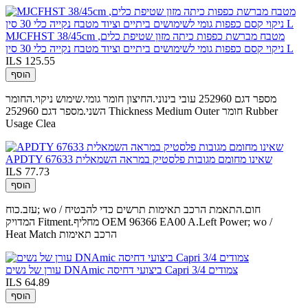
MJCFHST 38/45cm מטבח מברשת כפפות כיתה מזון שטיפת כלים,
ניקוי קסם כפפות גומי לשימושים ביתיים וציוד מטבח נקייה כלי 30 סין L
ILS 125.55
הוסף
מספר דגם 252960 עובי בינוני.החיצון חומר גומי.שימוש ניקוי.החומר
השני.מספר דגם 252960 Thickness Medium Outer חומר Rubber
Usage Clea
APDTY 67633 שאינו מחומם מגובות פלסטיק במראה השמאלית
ILS 77.73
הוסף
עזב.כוח; wo / חום.התאמת הרכב תאימות תרשים כדי להבטיח
המדויק Fitment.מחליף OEM 96366 EA00 A.Left Power; wo /
Heat Match הרכב תאימות
עורן של נשים DNAmic ביצועי דחיסה Capri 3/4 צמודים
ILS 64.89
הוסף