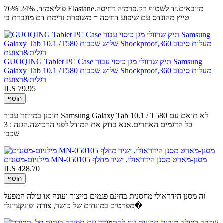
76% פוליאמיד, 24% Elastane.מיובאים.יד לשטוף רק.פרמיה דחיסה
טייץ מהונדס עם שיפוע דחיסה = משופרת זרימת דם מוגברת בי
GUOQING Tablet PC Case תיק שרוולי מגן כיסוי עבור Samsung
Galaxy Tab 10.1 /T580 שלוש שכבות Shockproof,360 מעלות סיבוב
רגלית&רצועת
ILS 79.95
הוסף
תוכנן במיוחד עבור Samsung Galaxy Tab 10.1 / T580 לא תואם עם
כל הדגמים האחרים.אנא בדוק את המודל לפני הרכישה.הגנה : 3
שכבו
מילניום-מסננים MN-050105 מסנן-מארט מסנן הידראולי, ישיר מחלף
ILS 428.70
הוסף
זה מסנן הידראולי מחסנית בחינם פגמים בייצור ועונה או עולה המפעל
מפרטים במונחים של כושר, צורה ופונקציונלי�