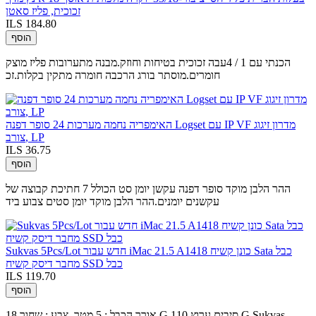
זכוכית, פליז סאטן
ILS 184.80
הוסף
הכנתי עם 1 / 4עבה זכוכית בטיחות וחוזק.מבנה מתערובות פליז מוצק
חומרים.מוסתר בורג הרכבה חומרה מתקין בקלות.זכ
האימפריה נחמה מערכות 24 סופר דפנה Logset עם IP VF מדרון זיגוג
צורב, LP
ILS 36.75
הוסף
ההר הלבן מוקד סופר דפנה עקשן יומן סט הכולל 7 חתיכת קבוצה של
עקשנים יומנים.ההר הלבן מוקד יומן סטים צבוע ביד
Sukvas 5Pcs/Lot חדש עבור iMac 21.5 A1418 כונן קשיח Sata כבל
מחבר דיסק קשיח SSD כבל
ILS 119.70
הוסף
אורך הכבל : 5 מטר, צבע : שחור 18 G סיבים ערוץ 110 G Sukvas