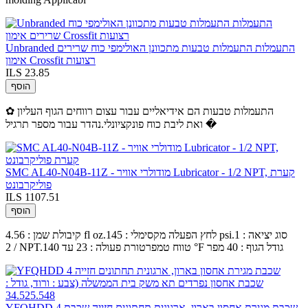
Unbranded התעמלות התעמלות טבעות מתכוונן האולימפי כוח שרירים
אימון Crossfit רצועות
ILS 23.85
הוסף
✿ התעמלות טבעות הם אידיאליים עבור עצום רווחים הגוף העליון
ואת ליבת כוח פונקציונלי.נהדר עבור מספר תרגיל �
SMC AL40-N04B-11Z - מודולרי אוויר Lubricator - 1/2 NPT, קערת
פוליקרבונט
ILS 1107.51
הוסף
קיבולת שמן : 4.56 fl oz.לחץ הפעלה מקסימלי : 145 psi.סוג יציאה : 1
/ 2 NPT.טווח טמפרטורת פעולה : 23 עד 140 °F גודל הגוף : 40 מפר
YFQHDD 4 שכבת מגירת אחסון בארון, ארגונית תחתונים חזייה שכבת