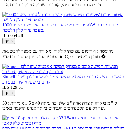
L גיבוי מכונת כביסה.כימי, קורוזיה, שחיקה.פרקר חברים א
לעמוד מייבש שיער,יבשות הוד על עיצוב שיער 1000W קיטור מכונת
מעטה ציוד סלון הלבשה.
ILS 654.28
הוסף
נירוסטה גוף חימום עם שתי לולאות, מאוורר עם מספר להבים.את
הטמפרטורה ניתן להגדיר מ0 ל75 ☛ C, תזמון פונקציה מ0 �
Stupell תעשיות חמישה כוכבים מצחיק המילה אמבטיה שחור לבן עיצוב
דקורטיבי שטיחי קיר, צבע רב
ILS 129.51
הוסף
מידות : 30 x 1.5 x 40 ס " מ.בגאווה תוצרת ארה " ב.שלנו בד נמתח
נוצר רק עם הסטנדרטים הגבוהים ביותר.אנחנו הדפסה באיכו
בעלות הברית פליז יחסי ציבור-33/18 יוקרה מלכותית אוסף 18 אינץ מדף