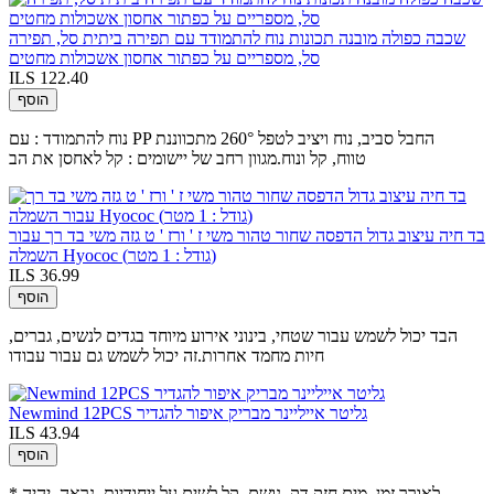
שכבה כפולה מובנה תכונות נוח להתמודד עם תפירה ביתית סל, תפירה
סל, מספריים על כפתור אחסון אשכולות מחטים
ILS 122.40
הוסף
נוח להתמודד : עם PP החבל סביב, נוח ויציב לטפל 260° מתכווננת
טווח, קל ונוח.מגוון רחב של יישומים : קל לאחסן את הב
בד חיה עיצוב גדול הדפסה שחור טהור משי ז ' ורז ' ט גזה משי בד רך עבור
השמלה Hyococ (גודל : 1 מטר)
ILS 36.99
הוסף
הבד יכול לשמש עבור שטחי, בינוני אירוע מיוחד בגדים לנשים, גברים,
חיות מחמד אחרות.זה יכול לשמש גם עבור עבודו
Newmind 12PCS גליטר אייליינר מבריק איפור להגדיר
ILS 43.94
הוסף
* לאורך זמן, מים חזק,דק, נושם, קל לשים על ייחודיות, נראה, יהיה