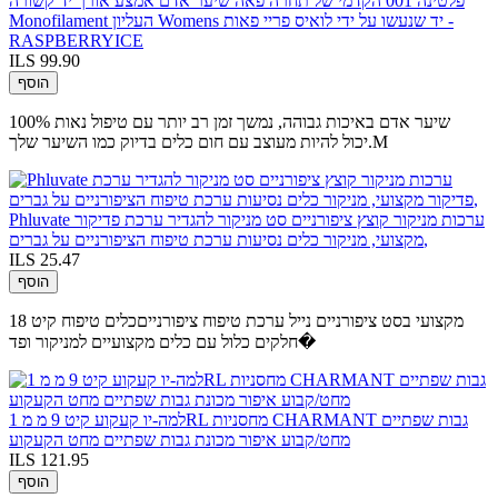
פלטינה 001 הקדמי של תחרה פאה שיער אדם אמצע אורך יד קשורה
Monofilament העליון Womens יד שנעשו על ידי לואיס פריי פאות -
RASPBERRYICE
ILS 99.90
הוסף
100% שיער אדם באיכות גבוהה, נמשך זמן רב יותר עם טיפול נאות
יכול להיות מעוצב עם חום כלים בדיוק כמו השיער שלך.M
Phluvate ערכות מניקור קוצץ ציפורניים סט מניקור להגדיר ערכת פדיקור
מקצועי, מניקור כלים נסיעות ערכת טיפוח הציפורניים על גברים,
ILS 25.47
הוסף
מקצועי בסט ציפורניים נייל ערכת טיפוח ציפורנייםכלים טיפוח קיט 18
חלקים כלול עם כלים מקצועיים למניקור ופד�
למה-יו קעקוע קיט 9 מ מ 1RL מחסניות CHARMANT גבות שפתיים
מחט/קבוע איפור מכונת גבות שפתיים מחט הקעקוע
ILS 121.95
הוסף