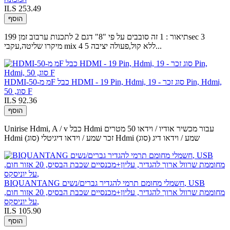
ILS 253.49
הוסף
תיאור : 1 זה סובבים על פי "8" דגם 2 לתכנות ערבוב זמן 199sec 3
מיקרו שליטה,עקבי mix 4 ללא קול,פעולה יציבה 5...
HDMI-מ מ-50F כבל HDMI - 19 Pin, Hdmi, סוג זכר - 19 Pin, Hdmi,
סוג, 50 F
ILS 92.36
הוסף
Unirise Hdmi, A / v כבל Hdmi עבור מכשיר אודיו / וידאו 50 מטרים
Hdmi (סוג) זכר שמע / וידאו דיגיטלי Hdmi (סוג) שמע / וידאו דיג
BIQUANTANG חשמלי מחומם תרמי להגדיר גברים/נשים, USB
מחוממת שרוול ארוך להגדיר, עליון+מכנסיים שכבת הבסיס, 20 אזור חום,
על יוניסקס,
ILS 105.90
הוסף