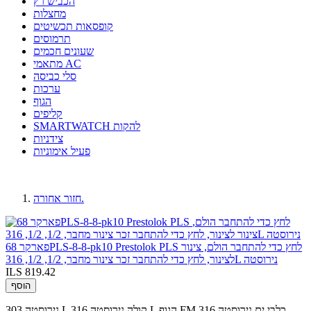
הכביש רץ
מחצלות
קופסאות תכשיטים
תרמוסים
שעונים חכמים
מתאמי AC
סלי כביסה
ערכות
הגוף
קליפים
SMARTWATCH להקות
צידניות
פעיל אימוניות
חזור אחורה.
פארקר 68PLS-8-8-pk10 Prestolok PLS לחץ כדי להתחבר הולם, צינור
לצינור, לחץ כדי להתחבר זכר צינור מחבר, 1/2, 1/2, 316L נירוסטה
ILS 819.42
הוסף
נירוסטה 303 L קולה.נירוסטה 316 L הגוף.FM כלבי ים.נירוסטה 316