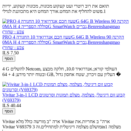
תואם את רוב רוטרי ועט קעקוע מכונות, מכונות קעקוע, ידיות
1.פשוט להחליף את המחט.אורך המחט היא מתכווננת לגדלי
PRO שעון חכם אנדרואיד 10 החגורה 4G 64G B Wireless הקרנה 90
0MA H סוללה הספרייה 4G SmartWatch גברים,Benrenshangmao
(צבע : שחור
ILS 7.50
הוסף
4 G להשלים Netcom, העולמי קורא;.אנדרואיד 10.0, חלקה מבצע
ובטוח יותר מידע; 4 + 64 GB, העליון עם זיכרון, שטח אחסון גדול �
Vivitar 3-in-1 LCD קבוע זום דיגיטלי, מצלמה, מצלם תמונות וסרטונים
(V69379)
ILS 40.44
הוסף
Vivitar ארה "ב מורשה כולל מלא Vivitar ארה" ב אחריות.את
Vivitar V69379 מושלם מצלמה דיגיטלית למתחילים.זה 3in1 מצלמה