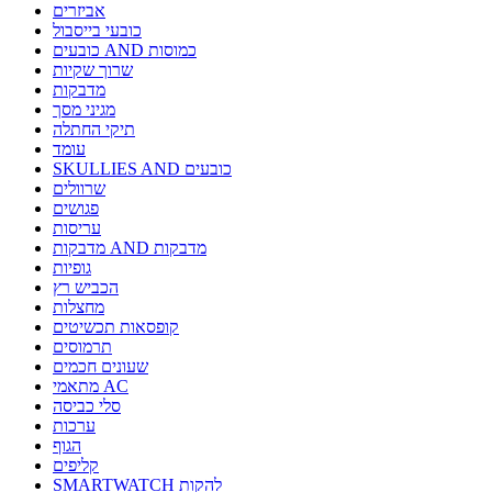
אביזרים
כובעי בייסבול
כובעים AND כמוסות
שרוך שקיות
מדבקות
מגיני מסך
תיקי החתלה
עומד
SKULLIES AND כובעים
שרוולים
פגושים
עריסות
מדבקות AND מדבקות
גופיות
הכביש רץ
מחצלות
קופסאות תכשיטים
תרמוסים
שעונים חכמים
מתאמי AC
סלי כביסה
ערכות
הגוף
קליפים
SMARTWATCH להקות