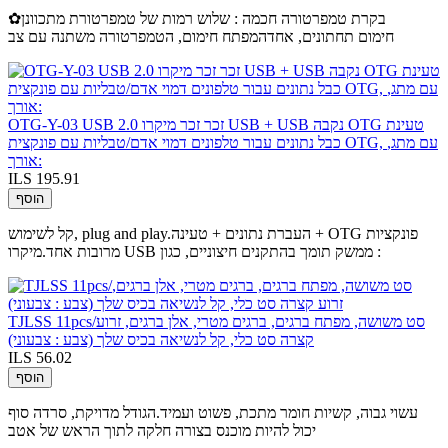
✿בקרת טמפרטורה חכמה : שלוש רמות של טמפרטורת מתכוונן
חימום תחתונים, אחדהמפתח חימום, הטמפרטורה משתנה עם צב
OTG-Y-03 USB 2.0 זכר זכר מיקרו USB + USB נקבה OTG טעינת
כבל נתונים עבור טלפונים דמוי אדם/טבליות עם פונקצית OTG, עם מתג,
אורך:
ILS 195.91
הוסף
קל לשימוש, plug and play.העברת נתונים + טעינה + OTG פונקציות
מרובות אחד.מיקרו USB ממשק תומך בהתקנים חיצוניים, כגון :
TJLSS 11pcs/סט משושה, מפתח ברגים, ברגים מטרי, אלן ברגים, זרוע
קצרה סט כלי, קל לנשיאה בכיס שלך (צבע : צבעוני)
ILS 56.02
הוסף
עשוי גבוה, קשיות חומר מתכת, פשוט ועמיד.הגודל מדויקת, סרדה סוף
יכול להיות מוכנס בצורה חלקה לתוך הראש של אטב