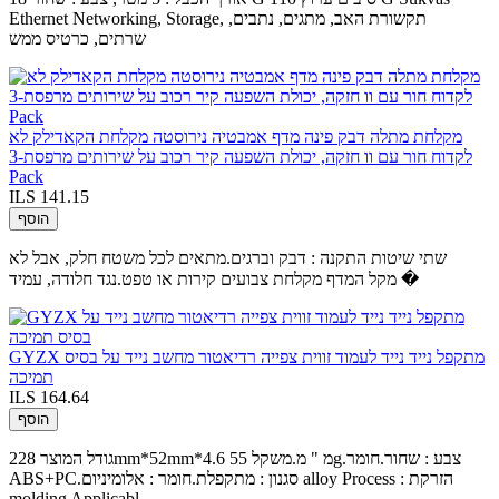
Ethernet Networking, Storage, תקשורת האב, מתגים, נתבים,
שרתים, כרטיס ממש
מקלחת מתלה דבק פינה מדף אמבטיה נירוסטה מקלחת הקאדילק לא
לקדוח חור עם וו חזקה, יכולת השפעה קיר רכוב על שירותים מרפסת-3
Pack
ILS 141.15
הוסף
שתי שיטות התקנה : דבק וברגים.מתאים לכל משטח חלק, אבל לא
מקל המדף מקלחת צבועים קירות או טפט.נגד חלודה, עמיד �
GYZX מתקפל נייד נייד לעמוד זווית צפייה רדיאטור מחשב נייד על בסיס
תמיכה
ILS 164.64
הוסף
גודל המוצר 228mm*52mm*4.6 מ " מ.משקל 55g.צבע : שחור.חומר
ABS+PC.סגנון : מתקפלת.חומר : אלומיניום alloy Process : הזרקת
molding Applicabl