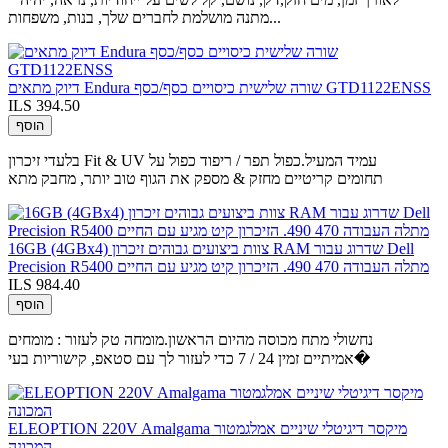
מתנה מושלמת לחברים שלך, בנות, משפחות...
דיוק מתאים Endura שורה שלישית כיסויים כסף/כסף GTD1122ENSS
ILS 394.50
הוסף
בלעדי זיכרון Fit & UV עמיד המעיל.כפול תפר / ריפוד כפול על
תחומים קריטיים מחזק & מספק את הגוף טוב יותר, מחבק מתא
16GB (4GBx4) צוות ביצועים גבוהים זיכרון RAM שדרוג עבור Dell
Precision R5400 מתלה העבודה 470 490. הזיכרון קיט מגיע עם החיים
ILS 984.40
הוסף
נחשולי מתח מכוסה מהיום הראשון.מומחה טק לעזור : מומחים
אמיתיים זמין 24 / 7 כדי לעזור לך עם סטאפ, קישוריות בעי�
ELEOPTION 220V Amalgama מיקסר דיגיטלי שיניים אמלגמטור
המכונה