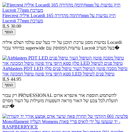
Firecrest איליה Locardi חתימה מהדורה 165mm תיק נסיעות על
Lucroit 77mm מערכת
ILS 30.00
הוסף
נסיעות מסנן ערכת תוכנן על ידי בעל שם עולמי הצלם איליה Locardi
במיוחד עבור superwide עדשות.המסופק עם Lucroit בעל מערכ�
Airblasters PDT LED טיפול מסכה פוטון הטיפול העור טיפול פנים סלון
ספא היופי ציוד פוטון טיפול המכונה אור LED טיפול פנים לטיפול
ILS 44.95
הוסף
רק עבור PRשלESSIONAL להשתמש.תוספת אור אינפרא אדום
תועלת.לכל צבע של האור מראה השפעות מועילות על העור מסוים
תנא�