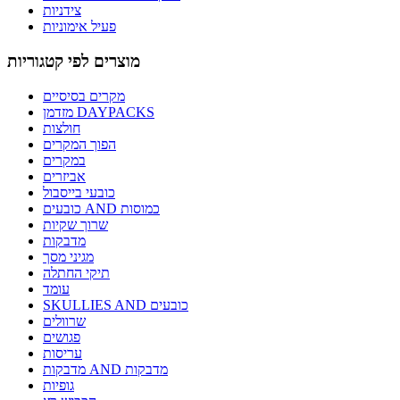
צידניות
פעיל אימוניות
מוצרים לפי קטגוריות
מקרים בסיסיים
מזדמן DAYPACKS
חולצות
הפוך המקרים
במקרים
אביזרים
כובעי בייסבול
כובעים AND כמוסות
שרוך שקיות
מדבקות
מגיני מסך
תיקי החתלה
עומד
SKULLIES AND כובעים
שרוולים
פגושים
עריסות
מדבקות AND מדבקות
גופיות