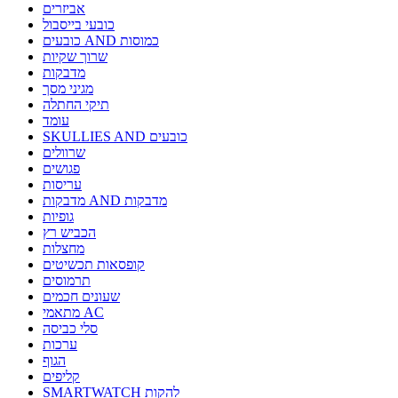
אביזרים
כובעי בייסבול
כובעים AND כמוסות
שרוך שקיות
מדבקות
מגיני מסך
תיקי החתלה
עומד
SKULLIES AND כובעים
שרוולים
פגושים
עריסות
מדבקות AND מדבקות
גופיות
הכביש רץ
מחצלות
קופסאות תכשיטים
תרמוסים
שעונים חכמים
מתאמי AC
סלי כביסה
ערכות
הגוף
קליפים
SMARTWATCH להקות