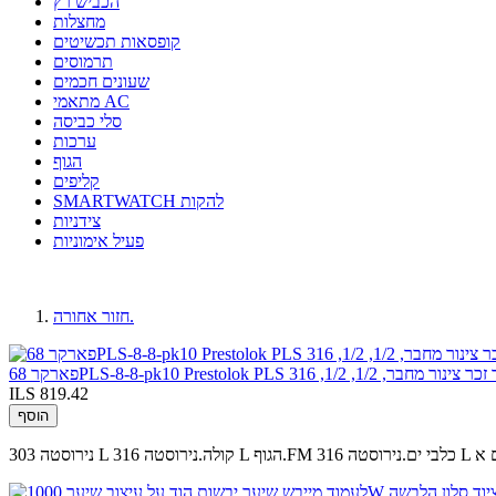
הכביש רץ
מחצלות
קופסאות תכשיטים
תרמוסים
שעונים חכמים
מתאמי AC
סלי כביסה
ערכות
הגוף
קליפים
SMARTWATCH להקות
צידניות
פעיל אימוניות
חזור אחורה.
ILS 819.42
הוסף
ברים א