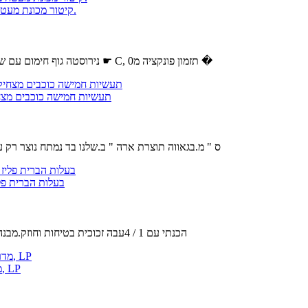
לעמוד מייבש שיער,יבשות הוד על עיצוב שיער 1000W קיטור מכונת מעטה ציוד סלון הלבשה.
נירוסטה גוף חימום עם שתי לולאות, מאוורר עם מספר להבים.את הטמפרטורה ניתן להגדיר מ0 ל75 ☛ C, תזמון פונקציה מ0 �
Stupell תעשיות חמישה כוכבי
מידות : 30 x 1.5 x 40 ס " מ.בגאווה תוצרת ארה " ב.שלנו בד נמ
בעלות הברית פליז יחסי ציבור-33/18 יוקרה מלכו
הכנתי עם 1 / 4עבה זכוכית בטיחות וחוזק.מבנה מתערובות פליז מוצק חומרים.מוסתר בורג הרכבה חומרה מתקין בקלות.זכ
האימפריה נחמה מערכות 24 סופר דפנה Logset עם IP VF מדרון זיגוג צורב, LP