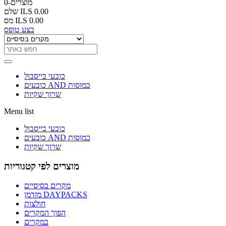
0-מוצרים
ILS 0.00
שלם
ILS 0.00
מס
בצע טופס
כובעי בייסבול
כובעים AND כמוסות
שרוך שקיות
Menu list
כובעי בייסבול
כובעים AND כמוסות
שרוך שקיות
מוצרים לפי קטגוריות
מקרים בסיסיים
מזדמן DAYPACKS
חולצות
הפוך המקרים
במקרים