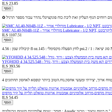
ILS 23.85
הוסף
Lubricator - 1/2 NP, קערת פוליקרבונט
ILS 1107.51
הוסף
ם תא משק בית הממשלה (צבע : ורוד, גודל : 34.525.548
ILS 393.56
הוסף
לטווח ארוך, יצירתי ומעשי אחסון.נוח.הטוב ביותר קופסא לאחסון תחתונים
ILS 54.45
הוסף