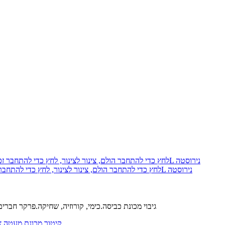
פארקר 68PLS-8-8-pk10 Prestolok PLS לחץ כדי להתחבר הולם, צינור לצינור, לחץ כדי להתחבר זכר צינור מחבר, 1/2, 1/2, 316L נירוסטה
נירוסטה 303 L קולה.נירוסטה 316 L הגוף.FM כלבי ים.נירוסטה 316 L גיבוי מכונת כביסה.כימי, קורוזיה, שחיקה.פרקר ח