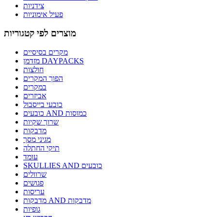
צידניות
פעיל אימוניות
מוצרים לפי קטגוריות
מקרים בסיסיים
מזדמן DAYPACKS
חולצות
הפוך המקרים
במקרים
אביזרים
כובעי בייסבול
כובעים AND כמוסות
שרוך שקיות
מדבקות
מגיני מסך
תיקי החתלה
עומד
SKULLIES AND כובעים
שרוולים
פגושים
עריסות
מדבקות AND מדבקות
גופיות