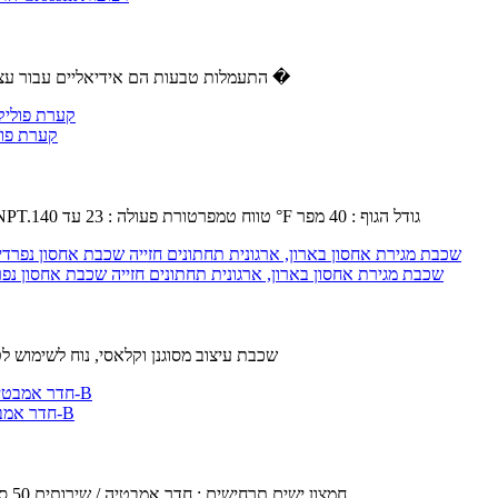
✿ התעמלות טבעות הם אידיאליים עבור עצום רווחים הגוף העליון ואת ליבת כוח פונקציונלי.נהדר עבור מספר תרגיל �
SMC AL40-N04B-11Z - מודולרי אוויר T
קיבולת שמן : 4.56 fl oz.לחץ הפעלה מקסימלי : 145 psi.סוג יציאה : 1 / 2 NPT.טווח טמפרטורת פעולה : 23 עד 140 °F גודל הגוף : 40 מפר
YFQHDD 4 שכבת מגירת אחסון בארון, ארגונית תחתונים חזייה שכבת אחסון נפרדי
4 שכבת עיצוב מסוגנן וקלאסי, נוח לשימוש 
חדר אמבטיה מדפים,מרחב אלומיניום אמבטיה ארונות טואלט תלייה על קיר מדפים-B
חומר : שטח אלומיניום.השטח טכנולוגיה : Anodic חמצון.ישים תרחישים : חדר אמבטיה / שירותים,50 ס " מ.בטוח עיצוב : טבעי,