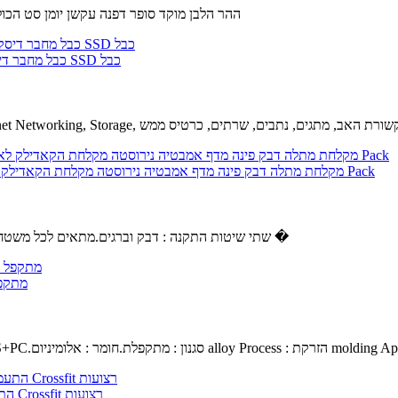
ההר הלבן מוקד סופר דפנה עקשן יומן סט הכולל 7 חתיכת קבוצה של עקשנים יומנים.ההר הלבן מוקד יומן סטים צבו
Sukvas 5Pcs/Lot חדש עבור iMac 21.5 A1418 כונן קשיח Sata כבל מחבר דיסק קשיח SSD כבל
בל : 5 מטר, צבע : שחור 18 G סיבים ערוץ 110 G Sukvas Ethernet Networking, Storage, תקשורת האב, מתגים, נתבים, שרתים, כרטיס ממש
מקלחת מתלה דבק פינה מדף אמבטיה נירוסטה מקלחת הקאדילק לא לקדוח חור עם וו חזקה, יכולת השפעה קיר רכוב על שירותים מרפסת-3 Pack
שתי שיטות התקנה : דבק וברגים.מתאים לכל משטח חלק, אבל לא מקל המדף מקלחת צבועים קירות או טפט.נגד חלודה, עמיד �
GYZX מ
שחור.חומר ABS+PC.סגנון : מתקפלת.חומר : אלומיניום alloy Process : הזרקת molding Applicabl
Unbranded התעמלות התעמלות טבעות מתכוונן האולימפי כוח שרירים אימון Crossfit רצועות