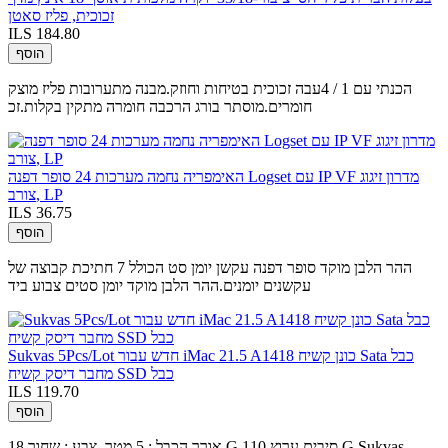
זכוכית, פליז סאטן
ILS 184.80
הוסף
הכנתי עם 1 / 4עבה זכוכית בטיחות וחוזק.מבנה מתערובות פליז מוצק
חומרים.מוסתר בורג הרכבה חומרה מתקין בקלות.זכ
האימפריה נחמה מערכות 24 סופר דפנה Logset עם IP VF מדרון זיגוג
צורב, LP
ILS 36.75
הוסף
ההר הלבן מוקד סופר דפנה עקשן יומן סט הכולל 7 חתיכת קבוצה של
עקשנים יומנים.ההר הלבן מוקד יומן סטים צבוע ביד
Sukvas 5Pcs/Lot חדש עבור iMac 21.5 A1418 כונן קשיח Sata כבל
מחבר דיסק קשיח SSD כבל
ILS 119.70
הוסף
אורך הכבל : 5 מטר, צבע : שחור 18 G סיבים ערוץ 110 G Sukvas