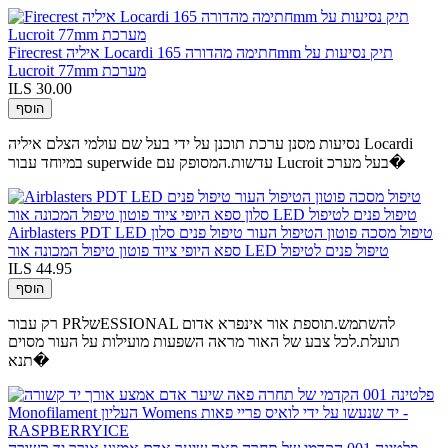
Firecrest איליה Locardi חתימה מהדורה 165mm תיק נסיעות על
Lucroit 77mm מערכת
ILS 30.00
הוסף
נסיעות מסנן ערכת תוכנן על ידי בעל שם עולמי הצלם איליה Locardi
במיוחד עבור superwide עדשות.המסופק עם Lucroit בעל מערכ�
Airblasters PDT LED טיפול מסכה פוטון הטיפול העור טיפול פנים סלון
ספא היופי ציוד פוטון טיפול המכונה אור LED טיפול פנים לטיפול
ILS 44.95
הוסף
רק עבור PRשלESSIONAL להשתמש.תוספת אור אינפרא אדום
תועלת.לכל צבע של האור מראה השפעות מועילות על העור מסוים
תנא�