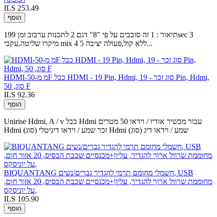
ILS 253.49
הוסף
תיאור : 1 זה סובבים על פי "8" דגם 2 לתכנות ערבוב זמן 199sec 3
מיקרו שליטה,עקבי mix 4 ללא קול,פעולה יציבה 5...
HDMI-מ מ-50F כבל HDMI - 19 Pin, Hdmi, סוג זכר - 19 Pin, Hdmi,
סוג, 50 F
ILS 92.36
הוסף
Unirise Hdmi, A / v כבל Hdmi עבור מכשיר אודיו / וידאו 50 מטרים
Hdmi (סוג) זכר שמע / וידאו דיגיטלי Hdmi (סוג) שמע / וידאו דיג
BIQUANTANG חשמלי מחומם תרמי להגדיר גברים/נשים, USB
מחוממת שרוול ארוך להגדיר, עליון+מכנסיים שכבת הבסיס, 20 אזור חום,
על יוניסקס,
ILS 105.90
הוסף