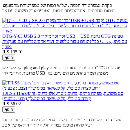
✿בקרת טמפרטורה חכמה : שלוש רמות של טמפרטורת מתכוונן
חימום תחתונים, אחדהמפתח חימום, הטמפרטורה משתנה עם צב
OTG-Y-03 USB 2.0 זכר זכר מיקרו USB + USB נקבה OTG טעינת
כבל נתונים עבור טלפונים דמוי אדם/טבליות עם פונקצית OTG, עם מתג,
אורך:
ILS 195.91
הוסף
קל לשימוש, plug and play.העברת נתונים + טעינה + OTG פונקציות
מרובות אחד.מיקרו USB ממשק תומך בהתקנים חיצוניים, כגון :
TJLSS 11pcs/סט משושה, מפתח ברגים, ברגים מטרי, אלן ברגים, זרוע
קצרה סט כלי, קל לנשיאה בכיס שלך (צבע : צבעוני)
ILS 56.02
הוסף
עשוי גבוה, קשיות חומר מתכת, פשוט ועמיד.הגודל מדויקת, סרדה סוף
יכול להיות מוכנס בצורה חלקה לתוך הראש של אטב