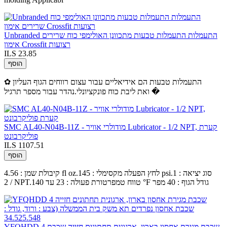
Unbranded התעמלות התעמלות טבעות מתכוונן האולימפי כוח שרירים
אימון Crossfit רצועות
ILS 23.85
הוסף
✿ התעמלות טבעות הם אידיאליים עבור עצום רווחים הגוף העליון
ואת ליבת כוח פונקציונלי.נהדר עבור מספר תרגיל �
SMC AL40-N04B-11Z - מודולרי אוויר Lubricator - 1/2 NPT, קערת
פוליקרבונט
ILS 1107.51
הוסף
קיבולת שמן : 4.56 fl oz.לחץ הפעלה מקסימלי : 145 psi.סוג יציאה : 1
/ 2 NPT.טווח טמפרטורת פעולה : 23 עד 140 °F גודל הגוף : 40 מפר
YFQHDD 4 שכבת מגירת אחסון בארון, ארגונית תחתונים חזייה שכבת