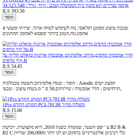
אחסון נפרדים תא משק בית הממשלה (צבע : ורוד, גודל : 34.525.548
ILS 393.56
הוסף
4 שכבת עיצוב מסוגנן וקלאסי, נוח לשימוש לטווח ארוך, יצירתי ומעשי
אחסון.נוח.הטוב ביותר קופסא לאחסון תחתונים
חדר אמבטיה מדפים,מרחב אלומיניום אמבטיה ארונות טואלט תלייה על
קיר מדפים-B
ILS 54.45
הוסף
חומר : שטח אלומיניום.השטח טכנולוגיה : Anodic חמצון.ישים
תרחישים : חדר אמבטיה / שירותים,50 ס " מ.בטוח עיצוב : טבעי,
1Pcs המותג החדש PCI-7813R משלוח מהיר
ILS 15.60
הוסף
צ ' יפס השער, שנוסדה בשנת 2010, היא מקצועית, רכישת B2 B &
B2 C כלי רכיבים אלקטרוניים בתחום.יש לנו יותר מ200,000 שורות