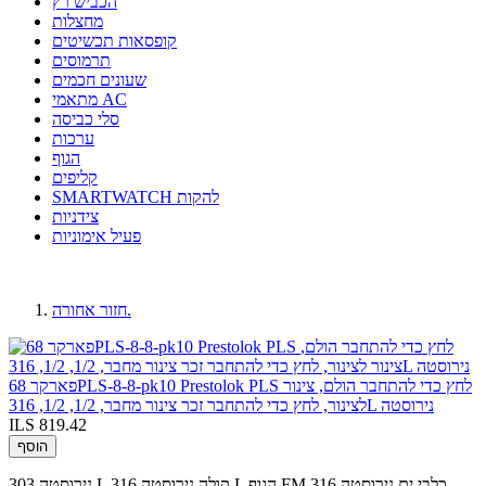
הכביש רץ
מחצלות
קופסאות תכשיטים
תרמוסים
שעונים חכמים
מתאמי AC
סלי כביסה
ערכות
הגוף
קליפים
SMARTWATCH להקות
צידניות
פעיל אימוניות
חזור אחורה.
פארקר 68PLS-8-8-pk10 Prestolok PLS לחץ כדי להתחבר הולם, צינור
לצינור, לחץ כדי להתחבר זכר צינור מחבר, 1/2, 1/2, 316L נירוסטה
ILS 819.42
הוסף
נירוסטה 303 L קולה.נירוסטה 316 L הגוף.FM כלבי ים.נירוסטה 316