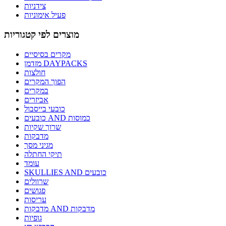
צידניות
פעיל אימוניות
מוצרים לפי קטגוריות
מקרים בסיסיים
מזדמן DAYPACKS
חולצות
הפוך המקרים
במקרים
אביזרים
כובעי בייסבול
כובעים AND כמוסות
שרוך שקיות
מדבקות
מגיני מסך
תיקי החתלה
עומד
SKULLIES AND כובעים
שרוולים
פגושים
עריסות
מדבקות AND מדבקות
גופיות