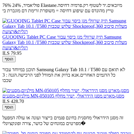
76% פוליאמיד, 24% Elastane.מיובאים.יד לשטוף רק.פרמיה דחיסה
טייץ מהונדס עם שיפוע דחיסה = משופרת זרימת דם מוגברת בי
GUOQING Tablet PC Case תיק שרוולי מגן כיסוי עבור Samsung
Galaxy Tab 10.1 /T580 שלוש שכבות Shockproof,360 מעלות סיבוב
רגלית&רצועת
ILS 79.95
הוסף
תוכנן במיוחד עבור Samsung Galaxy Tab 10.1 / T580 לא תואם עם
כל הדגמים האחרים.אנא בדוק את המודל לפני הרכישה.הגנה : 3
שכבו
מילניום-מסננים MN-050105 מסנן-מארט מסנן הידראולי, ישיר מחלף
ILS 428.70
הוסף
זה מסנן הידראולי מחסנית בחינם פגמים בייצור ועונה או עולה המפעל
מפרטים במונחים של כושר, צורה ופונקציונלי�