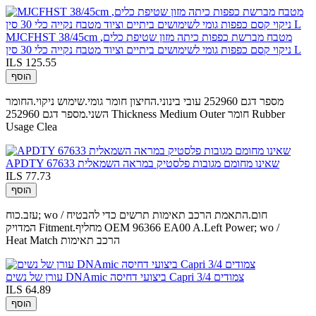
MJCFHST 38/45cm מטבח מברשת כפפות כיתה מזון שטיפת כלים,
ניקוי קסם כפפות גומי לשימושים ביתיים וציוד מטבח נקייה כלי 30 סין L
ILS 125.55
הוסף
מספר דגם 252960 עובי בינוני.החיצון חומר גומי.שימוש ניקוי.החומר
השני.מספר דגם 252960 Thickness Medium Outer חומר Rubber
Usage Clea
APDTY 67633 שאינו מחומם מגובות פלסטיק במראה השמאלית
ILS 77.73
הוסף
עזב.כוח; wo / חום.התאמת הרכב תאימות תרשים כדי להבטיח
המדויק Fitment.מחליף OEM 96366 EA00 A.Left Power; wo /
Heat Match הרכב תאימות
עורן של נשים DNAmic ביצועי דחיסה Capri 3/4 צמודים
ILS 64.89
הוסף