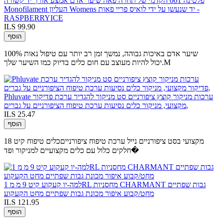
פלטינה 001 הקדמי של תחרה פאה שיער אדם אמצע אורך יד קשורה
Monofilament העליון Womens יד שנעשו על ידי לואיס פריי פאות -
RASPBERRYICE
ILS 99.90
הוסף
100% שיער אדם באיכות גבוהה, נמשך זמן רב יותר עם טיפול נאות
יכול להיות מעוצב עם חום כלים בדיוק כמו השיער שלך.M
Phluvate ערכות מניקור קוצץ ציפורניים סט מניקור להגדיר ערכת פדיקור
מקצועי, מניקור כלים נסיעות ערכת טיפוח הציפורניים על גברים,
ILS 25.47
הוסף
מקצועי בסט ציפורניים נייל ערכת טיפוח ציפורנייםכלים טיפוח קיט 18
חלקים כלול עם כלים מקצועיים למניקור ופד�
למה-יו קעקוע קיט 9 מ מ 1RL מחסניות CHARMANT גבות שפתיים
מחט/קבוע איפור מכונת גבות שפתיים מחט הקעקוע
ILS 121.95
הוסף