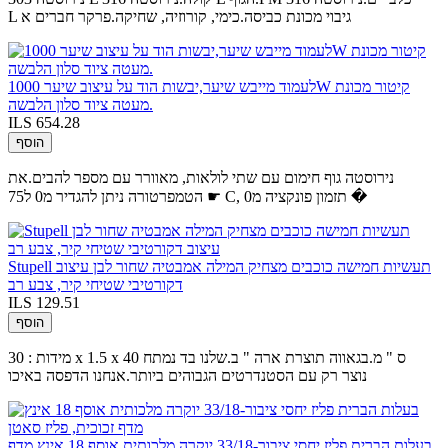
L גיבוי מכונת כביסה.כימי, קורוזיה, שחיקה.פרקר חברים א
לעמוד מייבש שיער,יבשות הוד על עיצוב שיער 1000W קיטור מכונת
מעטה ציוד סלון הלבשה.
ILS 654.28
הוסף
נירוסטה גוף חימום עם שתי לולאות, מאוורר עם מספר להבים.את
הטמפרטורה ניתן להגדיר מ0 ל75 ☛ C, תזמון פונקציה מ0 �
Stupell תעשיות חמישה כוכבים מצחיק המילה אמבטיה שחור לבן עיצוב
דקורטיבי שטיחי קיר, צבע רב
ILS 129.51
הוסף
מידות : 30 x 1.5 x 40 ס " מ.בגאווה תוצרת ארה " ב.שלנו בד נמתח
נוצר רק עם הסטנדרטים הגבוהים ביותר.אנחנו הדפסה באיכו
בעלות הברית פליז יחסי ציבור-33/18 יוקרה מלכותית אוסף 18 אינץ מדף