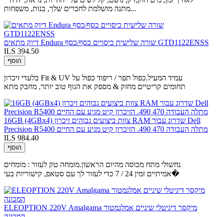
מתנה מושלמת לחברים שלך, בנות, משפחות...
דיוק מתאים Endura שורה שלישית כיסויים כסף/כסף GTD1122ENSS
ILS 394.50
הוסף
בלעדי זיכרון Fit & UV עמיד המעיל.כפול תפר / ריפוד כפול על
תחומים קריטיים מחזק & מספק את הגוף טוב יותר, מחבק מתא
16GB (4GBx4) צוות ביצועים גבוהים זיכרון RAM שדרוג עבור Dell
Precision R5400 מתלה העבודה 470 490. הזיכרון קיט מגיע עם החיים
ILS 984.40
הוסף
נחשולי מתח מכוסה מהיום הראשון.מומחה טק לעזור : מומחים
אמיתיים זמין 24 / 7 כדי לעזור לך עם סטאפ, קישוריות בעי�
ELEOPTION 220V Amalgama מיקסר דיגיטלי שיניים אמלגמטור
המכונה