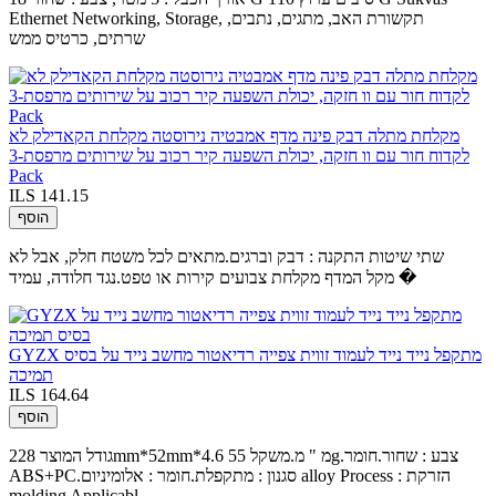
Ethernet Networking, Storage, תקשורת האב, מתגים, נתבים,
שרתים, כרטיס ממש
מקלחת מתלה דבק פינה מדף אמבטיה נירוסטה מקלחת הקאדילק לא
לקדוח חור עם וו חזקה, יכולת השפעה קיר רכוב על שירותים מרפסת-3
Pack
ILS 141.15
הוסף
שתי שיטות התקנה : דבק וברגים.מתאים לכל משטח חלק, אבל לא
מקל המדף מקלחת צבועים קירות או טפט.נגד חלודה, עמיד �
GYZX מתקפל נייד נייד לעמוד זווית צפייה רדיאטור מחשב נייד על בסיס
תמיכה
ILS 164.64
הוסף
גודל המוצר 228mm*52mm*4.6 מ " מ.משקל 55g.צבע : שחור.חומר
ABS+PC.סגנון : מתקפלת.חומר : אלומיניום alloy Process : הזרקת
molding Applicabl