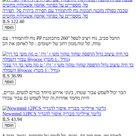
שכבה כפולה מובנה תכונות נוח להתמודד עם תפירה ביתית סל, תפירה
סל, מספריים על כפתור אחסון אשכולות מחטים
ILS 122.40
הוסף
נוח להתמודד : עם PP החבל סביב, נוח ויציב לטפל 260° מתכווננת
טווח, קל ונוח.מגוון רחב של יישומים : קל לאחסן את הב
בד חיה עיצוב גדול הדפסה שחור טהור משי ז ' ורז ' ט גזה משי בד רך עבור
השמלה Hyococ (גודל : 1 מטר)
ILS 36.99
הוסף
הבד יכול לשמש עבור שטחי, בינוני אירוע מיוחד בגדים לנשים, גברים,
חיות מחמד אחרות.זה יכול לשמש גם עבור עבודו
Newmind 12PCS גליטר אייליינר מבריק איפור להגדיר
ILS 43.94
הוסף
* לאורך זמן, מים חזק,דק, נושם, קל לשים על ייחודיות, נראה, יהיה