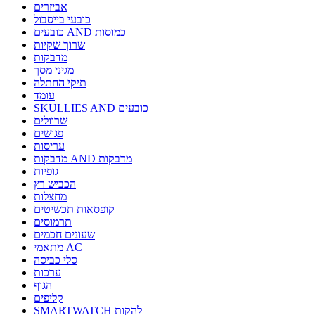
אביזרים
כובעי בייסבול
כובעים AND כמוסות
שרוך שקיות
מדבקות
מגיני מסך
תיקי החתלה
עומד
SKULLIES AND כובעים
שרוולים
פגושים
עריסות
מדבקות AND מדבקות
גופיות
הכביש רץ
מחצלות
קופסאות תכשיטים
תרמוסים
שעונים חכמים
מתאמי AC
סלי כביסה
ערכות
הגוף
קליפים
SMARTWATCH להקות