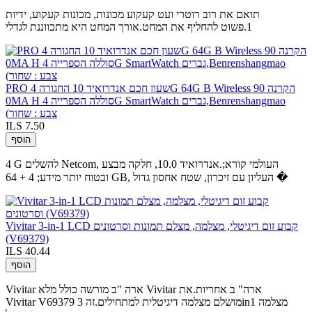
תואם את רוב רוטרי ועט קעקוע מכונות, מכונות קעקוע, ידיות
1.פשוט להחליף את המחט.אורך המחט היא מתכווננת לגדלי
PRO שעון חכם אנדרואיד 10 החגורה 4G 64G B Wireless הקרנה 90
0MA H סוללה הספרייה 4G SmartWatch גברים,Benrenshangmao
(צבע : שחור
ILS 7.50
הוסף
4 G להשלים Netcom, העולמי קורא;.אנדרואיד 10.0, חלקה מבצע
ובטוח יותר מידע; 4 + 64 GB, העליון עם זיכרון, שטח אחסון גדול �
Vivitar 3-in-1 LCD קבוע זום דיגיטלי, מצלמה, מצלם תמונות וסרטונים
(V69379)
ILS 40.44
הוסף
Vivitar ארה "ב מורשה כולל מלא Vivitar ארה" ב אחריות.את
Vivitar V69379 מושלם מצלמה דיגיטלית למתחילים.זה 3in1 מצלמה