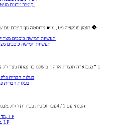
לעמוד מייבש שיער,יבשות הוד על עיצוב שיער 1000W קיטור מכונת מעטה ציוד סלון הלבשה.
נירוסטה גוף חימום עם שתי לולאות, מאוורר עם מספר להבים.את הטמפרטורה ניתן להגדיר מ0 ל75 ☛ C, תזמון פונקציה מ0 �
Stupell תעשיות חמישה כוכבי
מידות : 30 x 1.5 x 40 ס " מ.בגאווה תוצרת ארה " ב.שלנו בד נמ
בעלות הברית פליז יחסי ציבור-33/18 יוקרה מלכו
הכנתי עם 1 / 4עבה זכוכית בטיחות וחוזק.מבנה מתערובות פליז מוצק חומרים.מוסתר בורג הרכבה חומרה מתקין בקלות.זכ
האימפריה נחמה מערכות 24 סופר דפנה Logset עם IP VF מדרון זיגוג צורב, LP