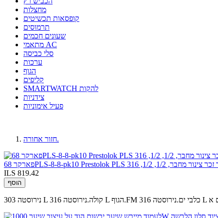
הכביש רץ
מחצלות
קופסאות תכשיטים
תרמוסים
שעונים חכמים
מתאמי AC
סלי כביסה
ערכות
הגוף
קליפים
SMARTWATCH להקות
צידניות
פעיל אימוניות
חזור אחורה.
ILS 819.42
הוסף
ברים א