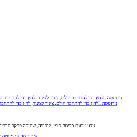
פארקר 68PLS-8-8-pk10 Prestolok PLS לחץ כדי להתחבר הולם, צינור לצינור, לחץ כדי להתחבר זכר צינור מחבר, 1/2, 1/2, 316L נירוסטה
נירוסטה 303 L קולה.נירוסטה 316 L הגוף.FM כלבי ים.נירוסטה 316 L גיבוי מכונת כביסה.כימי, קורוזיה, שחיקה.פרקר ח