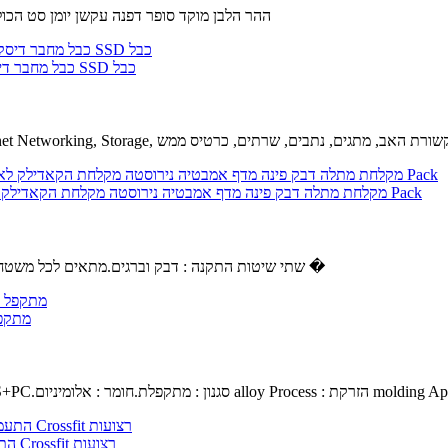
ההר הלבן מוקד סופר דפנה עקשן יומן סט הכולל 7 חתיכת קבוצה של עקשנים יומנים.ההר הלבן מוקד יומן סטים צבו
Sukvas 5Pcs/Lot חדש עבור iMac 21.5 A1418 כונן קשיח Sata כבל מחבר דיסק קשיח SSD כבל
בל : 5 מטר, צבע : שחור 18 G סיבים ערוץ 110 G Sukvas Ethernet Networking, Storage, תקשורת האב, מתגים, נתבים, שרתים, כרטיס ממש
מקלחת מתלה דבק פינה מדף אמבטיה נירוסטה מקלחת הקאדילק לא לקדוח חור עם וו חזקה, יכולת השפעה קיר רכוב על שירותים מרפסת-3 Pack
שתי שיטות התקנה : דבק וברגים.מתאים לכל משטח חלק, אבל לא מקל המדף מקלחת צבועים קירות או טפט.נגד חלודה, עמיד �
GYZX מ
שחור.חומר ABS+PC.סגנון : מתקפלת.חומר : אלומיניום alloy Process : הזרקת molding Applicabl
Unbranded התעמלות התעמלות טבעות מתכוונן האולימפי כוח שרירים אימון Crossfit רצועות