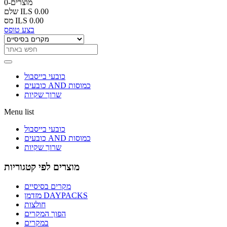
0-מוצרים
ILS 0.00
שלם
ILS 0.00
מס
בצע טופס
כובעי בייסבול
כובעים AND כמוסות
שרוך שקיות
Menu list
כובעי בייסבול
כובעים AND כמוסות
שרוך שקיות
מוצרים לפי קטגוריות
מקרים בסיסיים
מזדמן DAYPACKS
חולצות
הפוך המקרים
במקרים