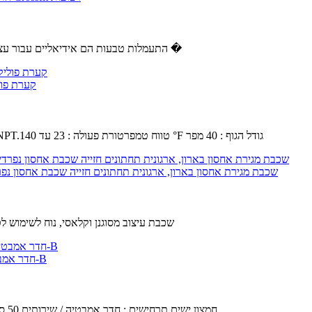
✿ התעמלות טבעות הם אידיאליים עבור עצום רווחים הגוף העליון ואת ליבת כוח פונקציונלי.נהדר עבור מספר תרגיל �
SMC AL40-N04B-11Z - מודולרי אוויר T
קיבולת שמן : 4.56 fl oz.לחץ הפעלה מקסימלי : 145 psi.סוג יציאה : 1 / 2 NPT.טווח טמפרטורת פעולה : 23 עד 140 °F גודל הגוף : 40 מפר
YFQHDD 4 שכבת מגירת אחסון בארון, ארגונית תחתונים חזייה שכבת אחסון נפרדי
4 שכבת עיצוב מסוגנן וקלאסי, נוח לשימוש 
חדר אמבטיה מדפים,מרחב אלומיניום אמבטיה ארונות טואלט תלייה על קיר מדפים-B
חומר : שטח אלומיניום.השטח טכנולוגיה : Anodic חמצון.ישים תרחישים : חדר אמבטיה / שירותים,50 ס " מ.בטוח עיצוב : טבעי,