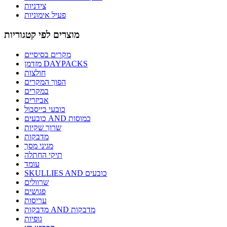
צידניות
פעיל אימוניות
מוצרים לפי קטגוריות
מקרים בסיסיים
מזדמן DAYPACKS
חולצות
הפוך המקרים
במקרים
אביזרים
כובעי בייסבול
כובעים AND כמוסות
שרוך שקיות
מדבקות
מגיני מסך
תיקי החתלה
עומד
SKULLIES AND כובעים
שרוולים
פגושים
עריסות
מדבקות AND מדבקות
גופיות