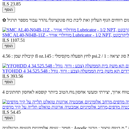
ILS 23.85
הוסף
Lubricator - 1/2 NP, קערת פוליקרבונט
ILS 1107.51
הוסף
ם תא משק בית הממשלה (צבע : ורוד, גודל : 34.525.548
ILS 393.56
הוסף
לטווח ארוך, יצירתי ומעשי אחסון.נוח.הטוב ביותר קופסא לאחסון תחתונים
ILS 54.45
הוסף