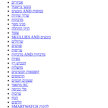
אביזרים
כובעי בייסבול
כובעים AND כמוסות
שרוך שקיות
מדבקות
מגיני מסך
תיקי החתלה
עומד
SKULLIES AND כובעים
שרוולים
פגושים
עריסות
מדבקות AND מדבקות
גופיות
הכביש רץ
מחצלות
קופסאות תכשיטים
תרמוסים
שעונים חכמים
מתאמי AC
סלי כביסה
ערכות
הגוף
קליפים
SMARTWATCH להקות