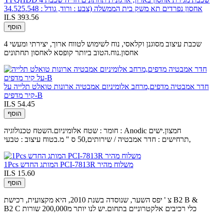
אחסון נפרדים תא משק בית הממשלה (צבע : ורוד, גודל : 34.525.548
ILS 393.56
הוסף
4 שכבת עיצוב מסוגנן וקלאסי, נוח לשימוש לטווח ארוך, יצירתי ומעשי
אחסון.נוח.הטוב ביותר קופסא לאחסון תחתונים
חדר אמבטיה מדפים,מרחב אלומיניום אמבטיה ארונות טואלט תלייה על
קיר מדפים-B
ILS 54.45
הוסף
חומר : שטח אלומיניום.השטח טכנולוגיה : Anodic חמצון.ישים
תרחישים : חדר אמבטיה / שירותים,50 ס " מ.בטוח עיצוב : טבעי,
1Pcs המותג החדש PCI-7813R משלוח מהיר
ILS 15.60
הוסף
צ ' יפס השער, שנוסדה בשנת 2010, היא מקצועית, רכישת B2 B &
B2 C כלי רכיבים אלקטרוניים בתחום.יש לנו יותר מ200,000 שורות