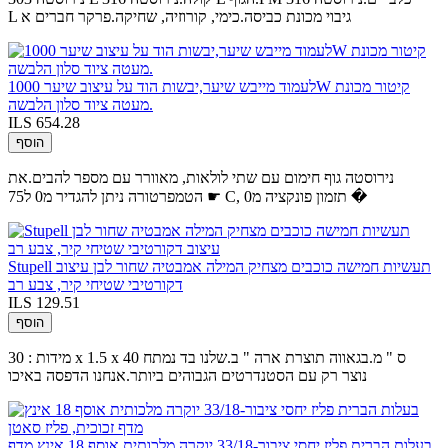
L גיבוי מכונת כביסה.כימי, קורוזיה, שחיקה.פרקר חברים א
לעמוד מייבש שיער,יבשות הוד על עיצוב שיער 1000W קיטור מכונת
מעטה ציוד סלון הלבשה.
ILS 654.28
הוסף
נירוסטה גוף חימום עם שתי לולאות, מאוורר עם מספר להבים.את
הטמפרטורה ניתן להגדיר מ0 ל75 ☛ C, תזמון פונקציה מ0 �
Stupell תעשיות חמישה כוכבים מצחיק המילה אמבטיה שחור לבן עיצוב
דקורטיבי שטיחי קיר, צבע רב
ILS 129.51
הוסף
מידות : 30 x 1.5 x 40 ס " מ.בגאווה תוצרת ארה " ב.שלנו בד נמתח
נוצר רק עם הסטנדרטים הגבוהים ביותר.אנחנו הדפסה באיכו
בעלות הברית פליז יחסי ציבור-33/18 יוקרה מלכותית אוסף 18 אינץ מדף