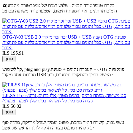
✿בקרת טמפרטורה חכמה : שלוש רמות של טמפרטורת מתכוונן
חימום תחתונים, אחדהמפתח חימום, הטמפרטורה משתנה עם צב
OTG-Y-03 USB 2.0 זכר זכר מיקרו USB + USB נקבה OTG טעינת
כבל נתונים עבור טלפונים דמוי אדם/טבליות עם פונקצית OTG, עם מתג,
אורך:
ILS 195.91
הוסף
קל לשימוש, plug and play.העברת נתונים + טעינה + OTG פונקציות
מרובות אחד.מיקרו USB ממשק תומך בהתקנים חיצוניים, כגון :
TJLSS 11pcs/סט משושה, מפתח ברגים, ברגים מטרי, אלן ברגים, זרוע
קצרה סט כלי, קל לנשיאה בכיס שלך (צבע : צבעוני)
ILS 56.02
הוסף
עשוי גבוה, קשיות חומר מתכת, פשוט ועמיד.הגודל מדויקת, סרדה סוף
יכול להיות מוכנס בצורה חלקה לתוך הראש של אטב