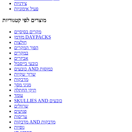
צידניות
פעיל אימוניות
מוצרים לפי קטגוריות
מקרים בסיסיים
מזדמן DAYPACKS
חולצות
הפוך המקרים
במקרים
אביזרים
כובעי בייסבול
כובעים AND כמוסות
שרוך שקיות
מדבקות
מגיני מסך
תיקי החתלה
עומד
SKULLIES AND כובעים
שרוולים
פגושים
עריסות
מדבקות AND מדבקות
גופיות