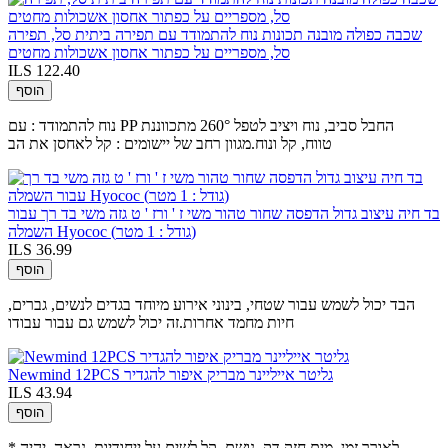
שכבה כפולה מובנה תכונות נוח להתמודד עם תפירה ביתית סל, תפירה
סל, מספריים על כפתור אחסון אשכולות מחטים
ILS 122.40
הוסף
נוח להתמודד : עם PP החבל סביב, נוח ויציב לטפל 260° מתכווננת
טווח, קל ונוח.מגוון רחב של יישומים : קל לאחסן את הב
בד חיה עיצוב גדול הדפסה שחור טהור משי ז ' ורז ' ט גזה משי בד רך עבור
השמלה Hyococ (גודל : 1 מטר)
ILS 36.99
הוסף
הבד יכול לשמש עבור שטחי, בינוני אירוע מיוחד בגדים לנשים, גברים,
חיות מחמד אחרות.זה יכול לשמש גם עבור עבודו
Newmind 12PCS גליטר אייליינר מבריק איפור להגדיר
ILS 43.94
הוסף
* לאורך זמן, מים חזק,דק, נושם, קל לשים על ייחודיות, נראה, יהיה