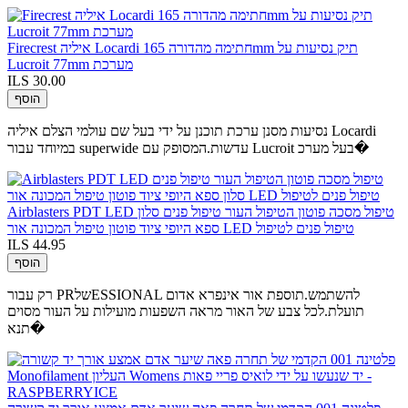
Firecrest איליה Locardi חתימה מהדורה 165mm תיק נסיעות על
Lucroit 77mm מערכת
ILS 30.00
הוסף
נסיעות מסנן ערכת תוכנן על ידי בעל שם עולמי הצלם איליה Locardi
במיוחד עבור superwide עדשות.המסופק עם Lucroit בעל מערכ�
Airblasters PDT LED טיפול מסכה פוטון הטיפול העור טיפול פנים סלון
ספא היופי ציוד פוטון טיפול המכונה אור LED טיפול פנים לטיפול
ILS 44.95
הוסף
רק עבור PRשלESSIONAL להשתמש.תוספת אור אינפרא אדום
תועלת.לכל צבע של האור מראה השפעות מועילות על העור מסוים
תנא�