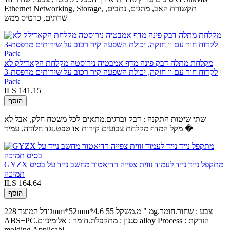
Ethernet Networking, Storage, תקשורת האב, מתגים, נתבים,
שרתים, כרטיס ממש
מקלחת מתלה דבק פינה מדף אמבטיה נירוסטה מקלחת הקאדילק לא
לקדוח חור עם וו חזקה, יכולת השפעה קיר רכוב על שירותים מרפסת-3
Pack
ILS 141.15
הוסף
שתי שיטות התקנה : דבק וברגים.מתאים לכל משטח חלק, אבל לא
מקל המדף מקלחת צבועים קירות או טפט.נגד חלודה, עמיד �
GYZX מתקפל נייד נייד לעמוד זווית צפייה רדיאטור מחשב נייד על בסיס
תמיכה
ILS 164.64
הוסף
גודל המוצר 228mm*52mm*4.6 מ " מ.משקל 55g.צבע : שחור.חומר
ABS+PC.סגנון : מתקפלת.חומר : אלומיניום alloy Process : הזרקת
molding Applicabl