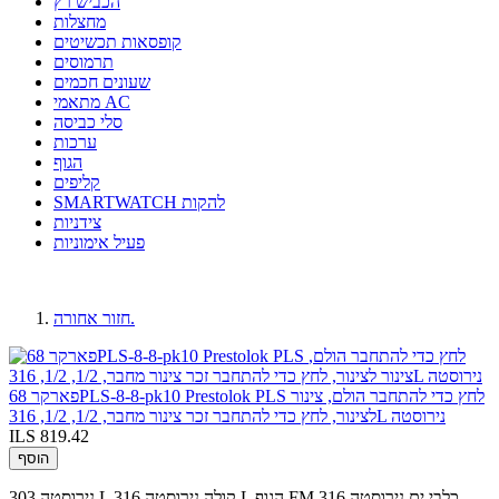
הכביש רץ
מחצלות
קופסאות תכשיטים
תרמוסים
שעונים חכמים
מתאמי AC
סלי כביסה
ערכות
הגוף
קליפים
SMARTWATCH להקות
צידניות
פעיל אימוניות
חזור אחורה.
פארקר 68PLS-8-8-pk10 Prestolok PLS לחץ כדי להתחבר הולם, צינור
לצינור, לחץ כדי להתחבר זכר צינור מחבר, 1/2, 1/2, 316L נירוסטה
ILS 819.42
הוסף
נירוסטה 303 L קולה.נירוסטה 316 L הגוף.FM כלבי ים.נירוסטה 316