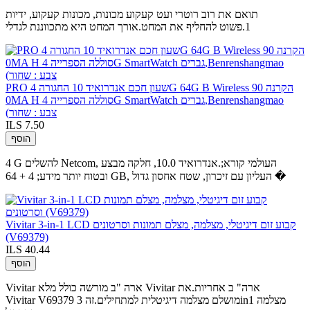
תואם את רוב רוטרי ועט קעקוע מכונות, מכונות קעקוע, ידיות
1.פשוט להחליף את המחט.אורך המחט היא מתכווננת לגדלי
PRO שעון חכם אנדרואיד 10 החגורה 4G 64G B Wireless הקרנה 90
0MA H סוללה הספרייה 4G SmartWatch גברים,Benrenshangmao
(צבע : שחור
ILS 7.50
הוסף
4 G להשלים Netcom, העולמי קורא;.אנדרואיד 10.0, חלקה מבצע
ובטוח יותר מידע; 4 + 64 GB, העליון עם זיכרון, שטח אחסון גדול �
Vivitar 3-in-1 LCD קבוע זום דיגיטלי, מצלמה, מצלם תמונות וסרטונים
(V69379)
ILS 40.44
הוסף
Vivitar ארה "ב מורשה כולל מלא Vivitar ארה" ב אחריות.את
Vivitar V69379 מושלם מצלמה דיגיטלית למתחילים.זה 3in1 מצלמה