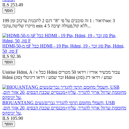
ILS 253.49
הוסף
תיאור : 1 זה סובבים על פי "8" דגם 2 לתכנות ערבוב זמן 199sec 3
מיקרו שליטה,עקבי mix 4 ללא קול,פעולה יציבה 5...
HDMI-מ מ-50F כבל HDMI - 19 Pin, Hdmi, סוג זכר - 19 Pin, Hdmi,
סוג, 50 F
ILS 92.36
הוסף
Unirise Hdmi, A / v כבל Hdmi עבור מכשיר אודיו / וידאו 50 מטרים
Hdmi (סוג) זכר שמע / וידאו דיגיטלי Hdmi (סוג) שמע / וידאו דיג
BIQUANTANG חשמלי מחומם תרמי להגדיר גברים/נשים, USB
מחוממת שרוול ארוך להגדיר, עליון+מכנסיים שכבת הבסיס, 20 אזור חום,
על יוניסקס,
ILS 105.90
הוסף