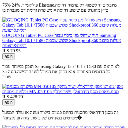
76% פוליאמיד, 24% Elastane.מיובאים.יד לשטוף רק.פרמיה דחיסה
טייץ מהונדס עם שיפוע דחיסה = משופרת זרימת דם מוגברת בי
GUOQING Tablet PC Case תיק שרוולי מגן כיסוי עבור Samsung
Galaxy Tab 10.1 /T580 שלוש שכבות Shockproof,360 מעלות סיבוב
רגלית&רצועת
ILS 79.95
הוסף
תוכנן במיוחד עבור Samsung Galaxy Tab 10.1 / T580 לא תואם עם
כל הדגמים האחרים.אנא בדוק את המודל לפני הרכישה.הגנה : 3
שכבו
מילניום-מסננים MN-050105 מסנן-מארט מסנן הידראולי, ישיר מחלף
ILS 428.70
הוסף
זה מסנן הידראולי מחסנית בחינם פגמים בייצור ועונה או עולה המפעל
מפרטים במונחים של כושר, צורה ופונקציונלי�