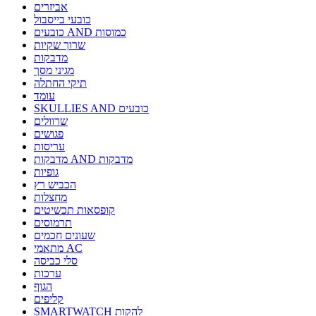
אביזרים
כובעי בייסבול
כובעים AND כמוסות
שרוך שקיות
מדבקות
מגיני מסך
תיקי החתלה
עומד
SKULLIES AND כובעים
שרוולים
פגושים
עריסות
מדבקות AND מדבקות
גופיות
הכביש רץ
מחצלות
קופסאות תכשיטים
תרמוסים
שעונים חכמים
מתאמי AC
סלי כביסה
ערכות
הגוף
קליפים
SMARTWATCH להקות