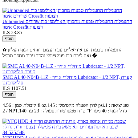
Unbranded התעמלות התעמלות טבעות מתכוונן האולימפי כוח שרירים
אימון Crossfit רצועות
ILS 23.85
הוסף
✿ התעמלות טבעות הם אידיאליים עבור עצום רווחים הגוף העליון
ואת ליבת כוח פונקציונלי.נהדר עבור מספר תרגיל �
SMC AL40-N04B-11Z - מודולרי אוויר Lubricator - 1/2 NPT, קערת
פוליקרבונט
ILS 1107.51
הוסף
קיבולת שמן : 4.56 fl oz.לחץ הפעלה מקסימלי : 145 psi.סוג יציאה : 1
/ 2 NPT.טווח טמפרטורת פעולה : 23 עד 140 °F גודל הגוף : 40 מפר
YFQHDD 4 שכבת מגירת אחסון בארון, ארגונית תחתונים חזייה שכבת