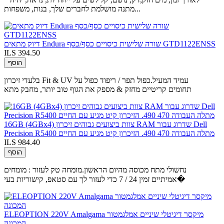
מתנה מושלמת לחברים שלך, בנות, משפחות...
דיוק מתאים Endura שורה שלישית כיסויים כסף/כסף GTD1122ENSS
ILS 394.50
הוסף
בלעדי זיכרון Fit & UV עמיד המעיל.כפול תפר / ריפוד כפול על
תחומים קריטיים מחזק & מספק את הגוף טוב יותר, מחבק מתא
16GB (4GBx4) צוות ביצועים גבוהים זיכרון RAM שדרוג עבור Dell
Precision R5400 מתלה העבודה 470 490. הזיכרון קיט מגיע עם החיים
ILS 984.40
הוסף
נחשולי מתח מכוסה מהיום הראשון.מומחה טק לעזור : מומחים
אמיתיים זמין 24 / 7 כדי לעזור לך עם סטאפ, קישוריות בעי�
ELEOPTION 220V Amalgama מיקסר דיגיטלי שיניים אמלגמטור
המכונה