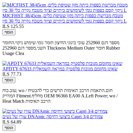
MJCFHST 38/45cm מטבח מברשת כפפות כיתה מזון שטיפת כלים,
ניקוי קסם כפפות גומי לשימושים ביתיים וציוד מטבח נקייה כלי 30 סין L
ILS 125.55
הוסף
מספר דגם 252960 עובי בינוני.החיצון חומר גומי.שימוש ניקוי.החומר
השני.מספר דגם 252960 Thickness Medium Outer חומר Rubber
Usage Clea
APDTY 67633 שאינו מחומם מגובות פלסטיק במראה השמאלית
ILS 77.73
הוסף
עזב.כוח; wo / חום.התאמת הרכב תאימות תרשים כדי להבטיח
המדויק Fitment.מחליף OEM 96366 EA00 A.Left Power; wo /
Heat Match הרכב תאימות
עורן של נשים DNAmic ביצועי דחיסה Capri 3/4 צמודים
ILS 64.89
הוסף