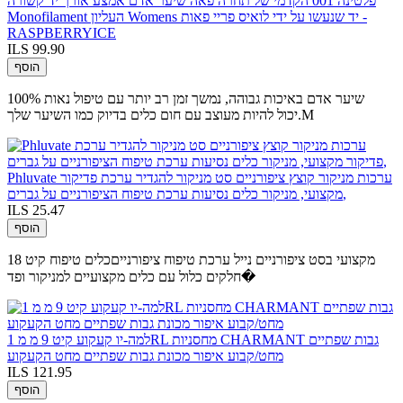
פלטינה 001 הקדמי של תחרה פאה שיער אדם אמצע אורך יד קשורה
Monofilament העליון Womens יד שנעשו על ידי לואיס פריי פאות -
RASPBERRYICE
ILS 99.90
הוסף
100% שיער אדם באיכות גבוהה, נמשך זמן רב יותר עם טיפול נאות
יכול להיות מעוצב עם חום כלים בדיוק כמו השיער שלך.M
Phluvate ערכות מניקור קוצץ ציפורניים סט מניקור להגדיר ערכת פדיקור
מקצועי, מניקור כלים נסיעות ערכת טיפוח הציפורניים על גברים,
ILS 25.47
הוסף
מקצועי בסט ציפורניים נייל ערכת טיפוח ציפורנייםכלים טיפוח קיט 18
חלקים כלול עם כלים מקצועיים למניקור ופד�
למה-יו קעקוע קיט 9 מ מ 1RL מחסניות CHARMANT גבות שפתיים
מחט/קבוע איפור מכונת גבות שפתיים מחט הקעקוע
ILS 121.95
הוסף