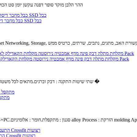
ההר הלבן מוקד סופר דפנה עקשן יומן סט הכולל 7 חתיכת קבוצה של עקשנים יומנים.ההר הלבן מוקד יומן סטים צבו
Sukvas 5Pcs/Lot חדש עבור iMac 21.5 A1418 כונן קשיח Sata כבל מחבר דיסק קשיח SSD כבל
בל : 5 מטר, צבע : שחור 18 G סיבים ערוץ 110 G Sukvas Ethernet Networking, Storage, תקשורת האב, מתגים, נתבים, שרתים, כרטיס ממש
מקלחת מתלה דבק פינה מדף אמבטיה נירוסטה מקלחת הקאדילק לא לקדוח חור עם וו חזקה, יכולת השפעה קיר רכוב על שירותים מרפסת-3 Pack
שתי שיטות התקנה : דבק וברגים.מתאים לכל משטח חלק, אבל לא מקל המדף מקלחת צבועים קירות או טפט.נגד חלודה, עמיד �
GYZX מ
שחור.חומר ABS+PC.סגנון : מתקפלת.חומר : אלומיניום alloy Process : הזרקת molding Applicabl
Unbranded התעמלות התעמלות טבעות מתכוונן האולימפי כוח שרירים אימון Crossfit רצועות