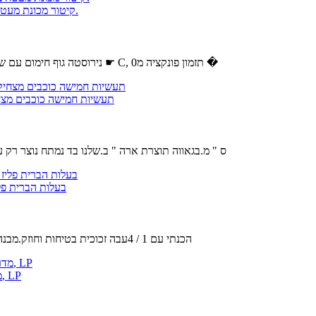
לעמוד מייבש שיער,יבשות הוד על עיצוב שיער 1000W קיטור מכונת מעטה ציוד סלון הלבשה.
נירוסטה גוף חימום עם שתי לולאות, מאוורר עם מספר להבים.את הטמפרטורה ניתן להגדיר מ0 ל75 ☛ C, תזמון פונקציה מ0 �
Stupell תעשיות חמישה כוכבי
מידות : 30 x 1.5 x 40 ס " מ.בגאווה תוצרת ארה " ב.שלנו בד נמ
בעלות הברית פליז יחסי ציבור-33/18 יוקרה מלכו
הכנתי עם 1 / 4עבה זכוכית בטיחות וחוזק.מבנה מתערובות פליז מוצק חומרים.מוסתר בורג הרכבה חומרה מתקין בקלות.זכ
האימפריה נחמה מערכות 24 סופר דפנה Logset עם IP VF מדרון זיגוג צורב, LP