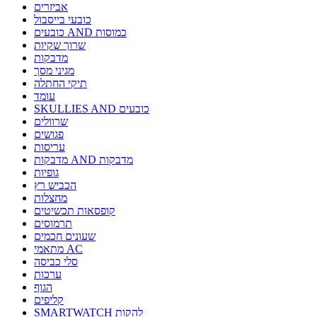
אביזרים
כובעי בייסבול
כובעים AND כמוסות
שרוך שקיות
מדבקות
מגיני מסך
תיקי החתלה
עומד
SKULLIES AND כובעים
שרוולים
פגושים
עריסות
מדבקות AND מדבקות
גופיות
הכביש רץ
מחצלות
קופסאות תכשיטים
תרמוסים
שעונים חכמים
מתאמי AC
סלי כביסה
ערכות
הגוף
קליפים
SMARTWATCH להקות