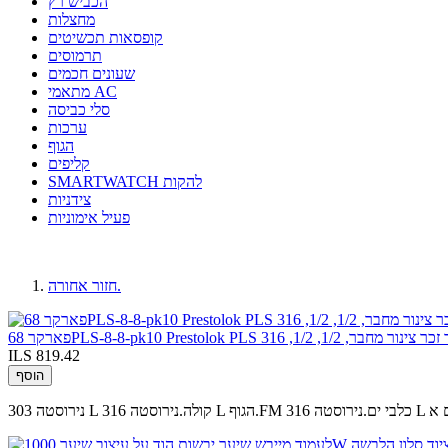
הכביש רץ
מחצלות
קופסאות תכשיטים
תרמוסים
שעונים חכמים
מתאמי AC
סלי כביסה
ערכות
הגוף
קליפים
SMARTWATCH להקות
צידניות
פעיל אימוניות
חזור אחורה.
ILS 819.42
הוסף
ברים א