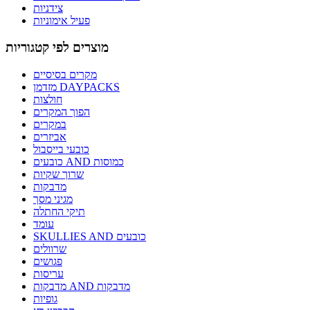
צידניות
פעיל אימוניות
מוצרים לפי קטגוריות
מקרים בסיסיים
מזדמן DAYPACKS
חולצות
הפוך המקרים
במקרים
אביזרים
כובעי בייסבול
כובעים AND כמוסות
שרוך שקיות
מדבקות
מגיני מסך
תיקי החתלה
עומד
SKULLIES AND כובעים
שרוולים
פגושים
עריסות
מדבקות AND מדבקות
גופיות