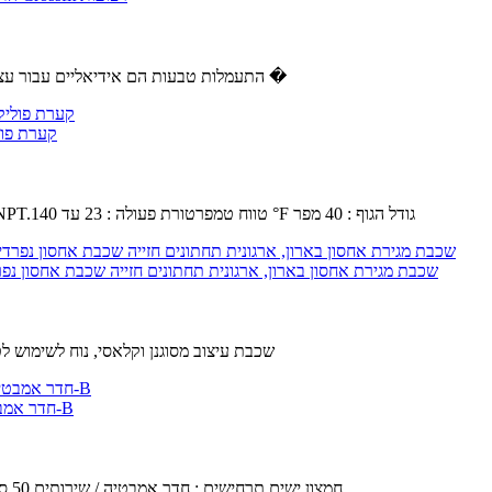
✿ התעמלות טבעות הם אידיאליים עבור עצום רווחים הגוף העליון ואת ליבת כוח פונקציונלי.נהדר עבור מספר תרגיל �
SMC AL40-N04B-11Z - מודולרי אוויר T
קיבולת שמן : 4.56 fl oz.לחץ הפעלה מקסימלי : 145 psi.סוג יציאה : 1 / 2 NPT.טווח טמפרטורת פעולה : 23 עד 140 °F גודל הגוף : 40 מפר
YFQHDD 4 שכבת מגירת אחסון בארון, ארגונית תחתונים חזייה שכבת אחסון נפרדי
4 שכבת עיצוב מסוגנן וקלאסי, נוח לשימוש 
חדר אמבטיה מדפים,מרחב אלומיניום אמבטיה ארונות טואלט תלייה על קיר מדפים-B
חומר : שטח אלומיניום.השטח טכנולוגיה : Anodic חמצון.ישים תרחישים : חדר אמבטיה / שירותים,50 ס " מ.בטוח עיצוב : טבעי,