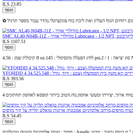
ILS 23.85
הוסף
Lubricator - 1/2 NP, קערת פוליקרבונט
ILS 1107.51
הוסף
ם תא משק בית הממשלה (צבע : ורוד, גודל : 34.525.548
ILS 393.56
הוסף
לטווח ארוך, יצירתי ומעשי אחסון.נוח.הטוב ביותר קופסא לאחסון תחתונים
ILS 54.45
הוסף