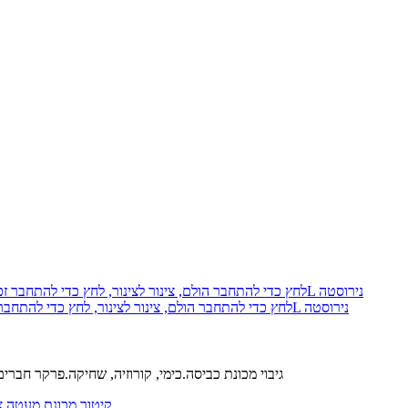
פארקר 68PLS-8-8-pk10 Prestolok PLS לחץ כדי להתחבר הולם, צינור לצינור, לחץ כדי להתחבר זכר צינור מחבר, 1/2, 1/2, 316L נירוסטה
נירוסטה 303 L קולה.נירוסטה 316 L הגוף.FM כלבי ים.נירוסטה 316 L גיבוי מכונת כביסה.כימי, קורוזיה, שחיקה.פרקר ח