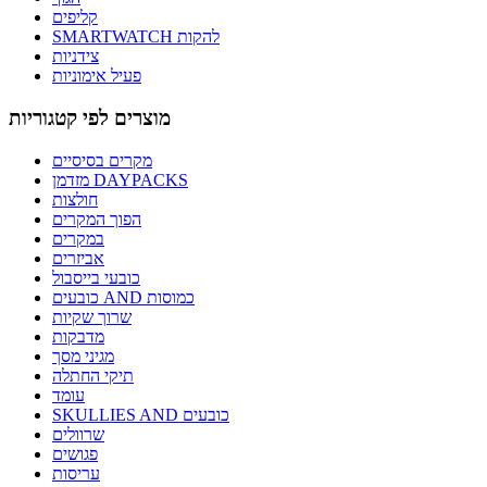
קליפים
SMARTWATCH להקות
צידניות
פעיל אימוניות
מוצרים לפי קטגוריות
מקרים בסיסיים
מזדמן DAYPACKS
חולצות
הפוך המקרים
במקרים
אביזרים
כובעי בייסבול
כובעים AND כמוסות
שרוך שקיות
מדבקות
מגיני מסך
תיקי החתלה
עומד
SKULLIES AND כובעים
שרוולים
פגושים
עריסות