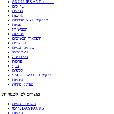
SKULLIES AND כובעים
שרוולים
פגושים
עריסות
מדבקות AND מדבקות
גופיות
הכביש רץ
מחצלות
קופסאות תכשיטים
תרמוסים
שעונים חכמים
מתאמי AC
סלי כביסה
ערכות
הגוף
קליפים
SMARTWATCH להקות
צידניות
פעיל אימוניות
מוצרים לפי קטגוריות
מקרים בסיסיים
מזדמן DAYPACKS
חולצות