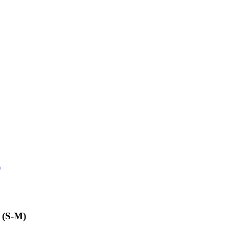
it
Flexfit וולי מסורק עם מצחיית סנדוויץ ' קאפ - חאקי אשוחית (S-M