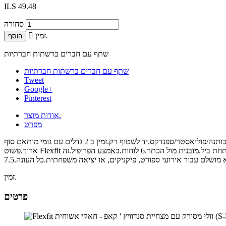
ILS 49.48
סחורה
זמין.

הוסף
שתף עם חברים ברשתות חברתיות
שתף עם חברים ברשתות חברתיות
Tweet
Google+
Pinterest
אודות מוצר.
מפרט
כותנה/פוליאסטר/ספנדקס.יד לשטוף רק.זמין ב 2 גדלים עם גומי מותאם סוף; S/M(6 3/4 - 7 1/4) ו-L/XL(7 1/8 - 7 5/8).Flexfit אלסטי פנימי זיעה.בוגר/יוניסקס.כתר אמצעים 4 1/2 סנטימטר עמוק.ביל צעדים 2 ו-3/4 ס " מ
ארוך.פשוט Flexfit צמר כובע מצחיה עם דחוקה ביל נוחות וסגנון.6 חורי אוורור ממוקמים על כל לוח של הכתר.ביל הוא נוקשה מעט טרום מעוקל, אותו צבע תחת ביל.מובנית מול הכתר.6 לוחות.באמצע הפרופיל.זה Flexfit
זמין.
פרטים