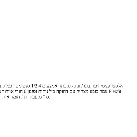
אתלטי בצורת הכובע הוא מושלם עבור אירועי ספורט, פיקניקים, או יציאה משפחתית.כל העונה.7.5(W) X 10(L) X 5.5(H) ס " מ.עבה, רך, חומר אור.זמין בצבעים שונים וסגנונות.