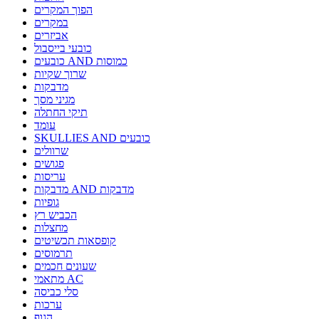
הפוך המקרים
במקרים
אביזרים
כובעי בייסבול
כובעים AND כמוסות
שרוך שקיות
מדבקות
מגיני מסך
תיקי החתלה
עומד
SKULLIES AND כובעים
שרוולים
פגושים
עריסות
מדבקות AND מדבקות
גופיות
הכביש רץ
מחצלות
קופסאות תכשיטים
תרמוסים
שעונים חכמים
מתאמי AC
סלי כביסה
ערכות
הגוף