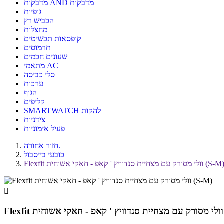
מדבקות AND מדבקות
גופיות
הכביש רץ
מחצלות
קופסאות תכשיטים
תרמוסים
שעונים חכמים
מתאמי AC
סלי כביסה
ערכות
הגוף
קליפים
SMARTWATCH להקות
צידניות
פעיל אימוניות
חזור אחורה.
כובעי בייסבול
Flexf וולי מסורק עם מצחיית סנדוויץ ' קאפ - חאקי אשוחית (S-M)

)