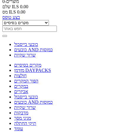
0-מוצרים
ILS 0.00
שלם
ILS 0.00
מס
בצע טופס
כובעי בייסבול
כובעים AND כמוסות
שרוך שקיות
מקרים בסיסיים
מזדמן DAYPACKS
חולצות
הפוך המקרים
במקרים
אביזרים
כובעי בייסבול
כובעים AND כמוסות
שרוך שקיות
מדבקות
מגיני מסך
תיקי החתלה
עומד