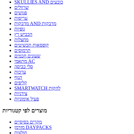
SKULLIES AND כובעים
שרוולים
פגושים
עריסות
מדבקות AND מדבקות
גופיות
הכביש רץ
מחצלות
קופסאות תכשיטים
תרמוסים
שעונים חכמים
מתאמי AC
סלי כביסה
ערכות
הגוף
קליפים
SMARTWATCH להקות
צידניות
פעיל אימוניות
מוצרים לפי קטגוריות
מקרים בסיסיים
מזדמן DAYPACKS
חולצות