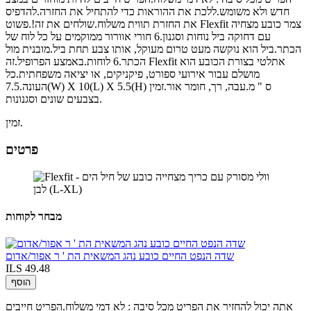
חדש ולא משומש.ללכת את ההוראות כדי להתחיל את החזרה.להדפיס
את החזרת תווית משלוח.שולחים את זה!.פשוט Flexfit צמר כובע מצחיה
עם דחוקה ביל נוחות וסגנון.6 חורי אוורור ממוקמים על כל לוח של
הכתר.ביל הוא נוקשה מעט טרום מעוקל, אותו צבע תחת ביל.מובנית מול
הכתר.6 לוחות.באמצע הפרופיל.זה Flexfit אתלטי בצורת הכובע הוא
מושלם עבור אירועי ספורט, פיקניקים, או יציאה משפחתית.כל
העונה.7.5(W) X 10(L) X 5.5(H) ס " מ.עבה, רך, חומר אור.זמין
בצבעים שונים וסגנונות.
זמין.
פרטים
מבחר לקוחות
שדה הנפט החיים כובע נהג המשאית הת ' ר אפור/אדום
ILS 49.48
הוסף
אתה יכול להחזיר את הפריט מכל סיבה : לא דמי משלוח.הפריט חייבים