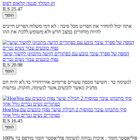
חג המולד סנטה קלאוס דפוס
ILS 25.47
הוסף
אתה יכול להחזיר את הפריט מכל סיבה : לא דמי משלוח.הפריט חייבים
להיות מוחזרים במצב חדש ולא משומש.ללכת את ההו
המפה של ספרד עובד כובע עם כפתורים הזיעה מתכוונן לקשור שיער
נפוח כובעים עבור נשים גברים
ILS 20.98
הוסף
לנשימה בד : השיער מכסה עשויים פרימיום אווירחדיר בד,לא יהיה חם
מחניק כאשר לובשים,אשר לנשימה, חזקות, גמישות
HonYea סקי מתכוונן עובד כמוסות 2 חבילת שיער נפוח כובעים עם
כפתורים נשים גברים גודל אחד
ILS 16.45
הוסף
100% פוליאסטר.חומר : איכות גבוהה לנשימה פוליאסטר חומר מודפס בד