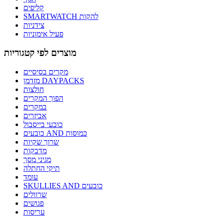
קליפים
SMARTWATCH להקות
צידניות
פעיל אימוניות
מוצרים לפי קטגוריות
מקרים בסיסיים
מזדמן DAYPACKS
חולצות
הפוך המקרים
במקרים
אביזרים
כובעי בייסבול
כובעים AND כמוסות
שרוך שקיות
מדבקות
מגיני מסך
תיקי החתלה
עומד
SKULLIES AND כובעים
שרוולים
פגושים
עריסות