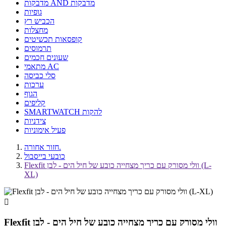
מדבקות AND מדבקות
גופיות
הכביש רץ
מחצלות
קופסאות תכשיטים
תרמוסים
שעונים חכמים
מתאמי AC
סלי כביסה
ערכות
הגוף
קליפים
SMARTWATCH להקות
צידניות
פעיל אימוניות
חזור אחורה.
כובעי בייסבול
Flexfit וולי מסורק עם כריך מצחייה כובע של חיל הים - לבן (L-
XL)

Flexfit וולי מסורק עם כריך מצחייה כובע של חיל הים - לבן