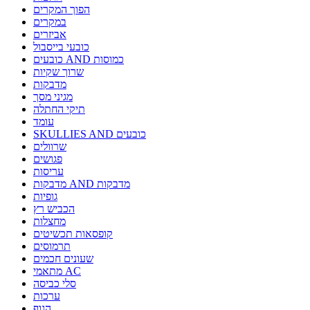
הפוך המקרים
במקרים
אביזרים
כובעי בייסבול
כובעים AND כמוסות
שרוך שקיות
מדבקות
מגיני מסך
תיקי החתלה
עומד
SKULLIES AND כובעים
שרוולים
פגושים
עריסות
מדבקות AND מדבקות
גופיות
הכביש רץ
מחצלות
קופסאות תכשיטים
תרמוסים
שעונים חכמים
מתאמי AC
סלי כביסה
ערכות
הגוף