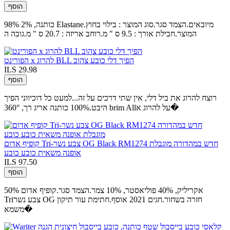
הוסף
98% כותנה, 2% Elastane.מיובאים.הצמד סגר.סוג המוצר : בילוי בחוץ
המוצר.חבילת אורך : 9.5 ס " מ.רוחב אריזה : 20.7 ס " מ.גובה ה
הפורינט x להרוג BLL הפיך דלי כובע צהוב
ILS 29.98
הוסף
רוצח להרוג את ביל דלי, אין שתי דרכים על זה...למעט כל דוכיווני הפיך
היבט.100% כותנה אריג רך, 360° brim Allעל להרוג א�
קופיף אדום Tri-צבע נשר OG Black RM1274 חדש במהדורה מוגבלת
אופנה משאית כובע כובע
ILS 97.50
הוסף
50% אקריליק, 40% פוליאסטר, 10% צמר.הצמד סגר.קופיף אדום
Triצבע נשר OG חזרה בשחור.חגים 2021 אוסף.חתימת עור תיקון
משמא�