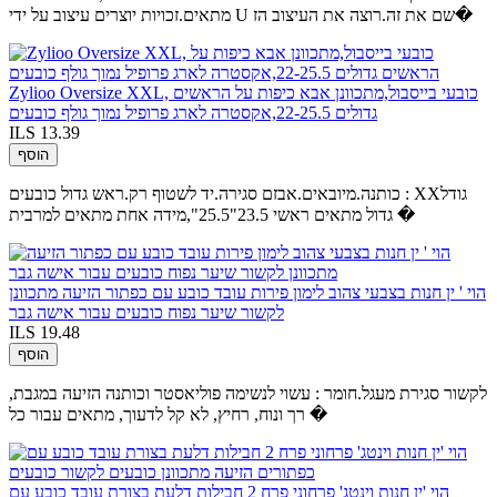
מתאים.זכויות יוצרים עיצוב על ידי U שם את זה.רוצה את העיצוב הז�
Zylioo Oversize XXL, כובעי בייסבול,מתכוונן אבא כיפות על הראשים
גדולים 22-25.5,אקסטרה לארג פרופיל נמוך גולף כובעים
ILS 13.39
הוסף
כותנה.מיובאים.אבזם סגירה.יד לשטוף רק.ראש גדול כובעים : XXגודל
גדול מתאים ראשי 23.5"25.5",מידה אחת מתאים למרבית �
הוי ' ין חנות בצבעי צהוב לימון פירות עובד כובע עם כפתור הזיעה מתכוונן
לקשור שיער נפוח כובעים עבור אישה גבר
ILS 19.48
הוסף
לקשור סגירת מעגל.חומר : עשוי לנשימה פוליאסטר וכותנה הזיעה במגבת,
רך ונוח, רחיץ, לא קל לדעוך, מתאים עבור כל �
הוי 'ין חנות וינטג' פרחוני פרח 2 חבילות דלעת בצורת עובד כובע עם