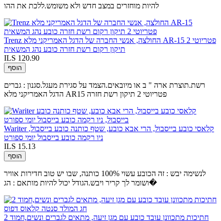
להיות מוחזרים במצב חדש ולא משומש.ללכת את ההו
Trenz החולצה, אנשי החברה של הדגל האמריקני מלא AR-15 פטריוטי 2
תיקון רקום רשת חזרה כובע נהג המשאית
ILS 120.90
הוסף
רשת.תוצרת ארה " ב או מיובאים.הצמד על סגירת מעגל.סגנון : גברים
הדגל האמריקני מלא AR15 פטריוטי 2 תיקון רשת חזרה
Wariter קלאסי כובע בייסבול, הרי אבא כובע, שטף כותנה כובע בייסבול,
ניו רקמה כובע בייסבול יומי ספורט
ILS 15.13
הוסף
לנשימה יבש : זה הכובע עשוי 100% כותנה, שבו יש טוב חדירות אוויר
ושומר לך קריר ויבש.הגודל יכול להיות מותאם : הג�
2 חתיכות מתכוונן עובד כובע עם מגן זיעה, מתאים לגברים ונשים,חמוד