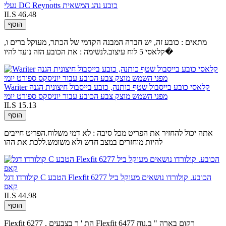
נעלי DC Reynotts כובע נהג המשאית
ILS 46.48
הוסף
מתאים : כובע זה, יש חברה המבנה הקדמי של הכתר, מעוקל ברים ו,
קלאסי 5 לוח עיצוב.לנשימה : את הכובע הזה נועד להיו�
Wariter קלאסי כובע בייסבול שטף כותנה, כובע בייסבול חיצונית הגנה
מפני השמש מוצק צבע הכובע עבור יוניסקס ספורט יומי
ILS 15.13
הוסף
אתה יכול להחזיר את הפריט מכל סיבה : לא דמי משלוח.הפריט חייבים
להיות מוחזרים במצב חדש ולא משומש.ללכת את ההו
קולורדו דגל C הטבע Flexfit 6277 הכובע. קולורדו נושאים מעוקל ביל
קאפ
ILS 44.98
הוסף
Flexfit 6277 , הת ' ר בצבעים Flexfit 6477 רקום בארה " ב.נוח