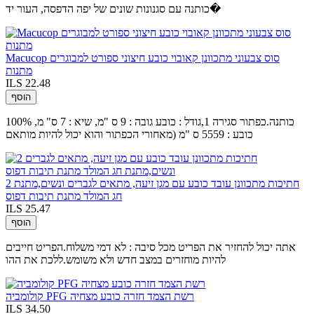
כותנה עם סגנונות שונים של יפה הדפסה, העור יד�
Macucop סוס צבעוני מתכוונן קאובוי כובע חיצוני ספורט למבוגרים
מתנות
ILS 22.48
הוסף
100% כותנה.כפתור סגירה 1,גודל : כובע גובה : 9 ס "מ, שיא : 7 ס" מ,
כובע : 5559 ס "מ (מאחורי הכפתור והוא יכול להיות מותאם
2 חתיכות מתכוונן עובד כובע עם מגן זיעה, מתאים לגברים ונשים,מתנת
חג המולד מתנת תיבות דפוס
ILS 25.47
הוסף
אתה יכול להחזיר את הפריט מכל סיבה : לא דמי משלוח.הפריט חייבים
להיות מוחזרים במצב חדש ולא משומש.ללכת את ההו
קולומביה PFG רשת הצמד חזרה כובע מצחיה
ILS 34.50