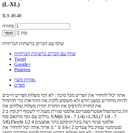
(L-XL)
ILS 49.48
סחורה
זמין.

הוסף
שתף עם חברים ברשתות חברתיות
שתף עם חברים ברשתות חברתיות
Tweet
Google+
Pinterest
אודות מוצר.
מפרט
אתה יכול להחזיר את הפריט מכל סיבה : לא דמי משלוח.הפריט חייבים
להיות מוחזרים במצב חדש ולא משומש.ללכת את ההוראות כדי להתחיל
את החזרה.להדפיס את החזרת תווית משלוח.שולחים את
זה!.כותנה/פוליאסטר/ספנדקס.אלסטי סגירת מעגל.יד לשטוף רק.זמין ב 2
גדלים עם גומי מותאם סוף; S/M(6 3/4 - 7 1/4) ו-L/XL(7 1/8 - 7
5/8).Flexfit אלסטי פנימי זיעה.בוגר/יוניסקס.כתר אמצעים 4 1/2
סנטימטר עמוק.ביל צעדים 2 ו-3/4 ס " מ ארוך.אתה יכול להחזיר את
הפריט מכל סיבה : לא דמי משלוח.הפריט חייבים להיות מוחזרים במצב