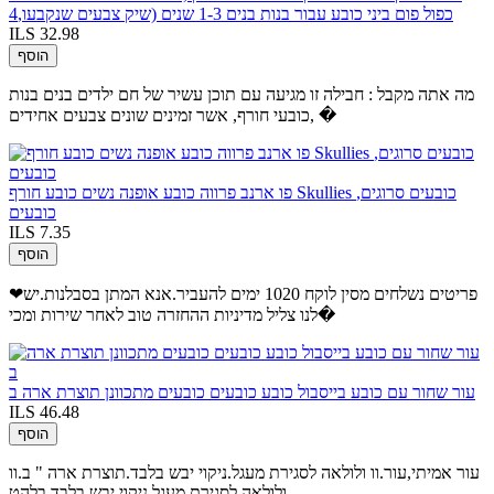
כפול פום ביני כובע עבור בנות בנים 1-3 שנים (שיק צבעים שנקבעו,4
ILS 32.98
הוסף
מה אתה מקבל : חבילה זו מגיעה עם תוכן עשיר של חם ילדים בנים בנות
כובעי חורף, אשר זמינים שונים צבעים אחידים, �
פו ארנב פרווה כובע אופנה נשים כובע חורף Skullies כובעים סרוגים,
כובעים
ILS 7.35
הוסף
❤פריטים נשלחים מסין לוקח 1020 ימים להעביר.אנא המתן בסבלנות.יש
לנו צליל מדיניות ההחזרה טוב לאחר שירות ומכי�
עור שחור עם כובע בייסבול כובע כובעים כובעים מתכוונן תוצרת ארה ב
ILS 46.48
הוסף
עור אמיתי,עור.וו ולולאה לסגירת מעגל.ניקוי יבש בלבד.תוצרת ארה " ב.וו
ולולאה לסגירת מעגל.ניקוי יבש בלבד.בלהט