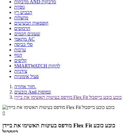
מדבקות AND מדבקות
גופיות
הכביש רץ
מחצלות
קופסאות תכשיטים
תרמוסים
שעונים חכמים
מתאמי AC
סלי כביסה
ערכות
הגוף
קליפים
SMARTWATCH להקות
צידניות
פעיל אימוניות
חזור אחורה.
כובעים And כמוסות
מודפס בעיטות תאשימו את ביידן Flex Fit כובע כובע בייסבול

מודפס בעיטות תאשימו את ביידן Flex Fit כובע כובע
בייסבול