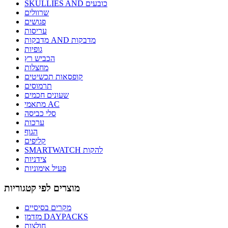
SKULLIES AND כובעים
שרוולים
פגושים
עריסות
מדבקות AND מדבקות
גופיות
הכביש רץ
מחצלות
קופסאות תכשיטים
תרמוסים
שעונים חכמים
מתאמי AC
סלי כביסה
ערכות
הגוף
קליפים
SMARTWATCH להקות
צידניות
פעיל אימוניות
מוצרים לפי קטגוריות
מקרים בסיסיים
מזדמן DAYPACKS
חולצות