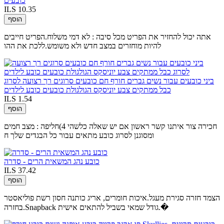
כובעים
ILS 10.35
הוסף
אתה יכול להחזיר את הפריט מכל סיבה : לא דמי משלוח.הפריט חייבים
להיות מוחזרים במצב חדש ולא משומש.ללכת את ההו
ביני כובעים עבור נשים גברים חורף חם כובעים סרוגים רך רצועה לסרוג
כבל ממתקים צבע יוניסקס הגולגולת כובעים כובע לילדים
ILS 1.54
הוסף
חכירה צור איתנו קשר ראשון אם יש שאלה כלשהי 4)חליפה : מצב חמים
ומסוגנן לסרוג כובע מתאים עבור כל הבגדים שלך ח
כובע נהג המשאית הרים - סדרה
ILS 37.42
הוסף
הצמד חזרה סגירת מעגל.איכות חומרים, אריג כותנה חסון רשת פוליאסטר
בחזרה.Snapback גודל שמאי בשביל להתאים אישית.�