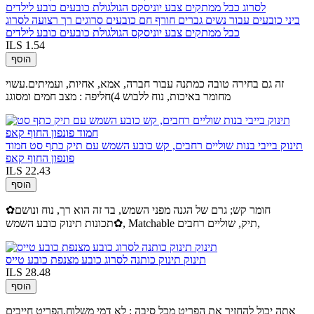
ביני כובעים עבור נשים גברים חורף חם כובעים סרוגים רך רצועה לסרוג
כבל ממתקים צבע יוניסקס הגולגולת כובעים כובע לילדים
ILS 1.54
הוסף
זה גם בחירה טובה כמתנה עבור חברה, אמא, אחיות, ועמיתים.עשוי
מחומר באיכות, נוח ללבוש 4)חליפה : מצב חמים ומסוגנ
תינוק בייבי בנות שוליים רחבים, קש כובע השמש עם תיק כתף סט חמוד
פונפון החוף קאפ
ILS 22.43
הוסף
✿חומר קש; גרם של הגנה מפני השמש, בד זה הוא רך, נוח ונושם
✿תכונות תינוק כובע השמש, Matchable תיק, שוליים רחבים,
תינוק תינוק כותנה לסרוג כובע מצנפת כובע טייס
ILS 28.48
הוסף
אתה יכול להחזיר את הפריט מכל סיבה : לא דמי משלוח.הפריט חייבים