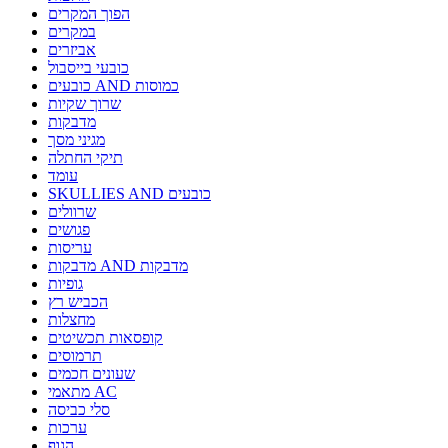
הפוך המקרים
במקרים
אביזרים
כובעי בייסבול
כובעים AND כמוסות
שרוך שקיות
מדבקות
מגיני מסך
תיקי החתלה
עומד
SKULLIES AND כובעים
שרוולים
פגושים
עריסות
מדבקות AND מדבקות
גופיות
הכביש רץ
מחצלות
קופסאות תכשיטים
תרמוסים
שעונים חכמים
מתאמי AC
סלי כביסה
ערכות
הגוף