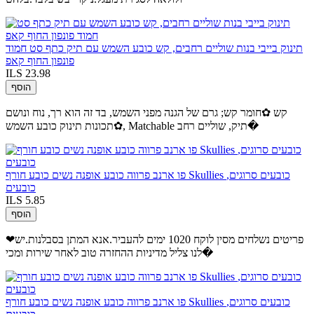
תינוק בייבי בנות שוליים רחבים, קש כובע השמש עם תיק כתף סט חמוד
פונפון החוף קאפ
ILS 23.98
הוסף
קש ✿חומר קש; גרם של הגנה מפני השמש, בד זה הוא רך, נוח ונושם
✿תכונות תינוק כובע השמש, Matchable תיק, שוליים רחב�
פו ארנב פרווה כובע אופנה נשים כובע חורף Skullies כובעים סרוגים,
כובעים
ILS 5.85
הוסף
❤פריטים נשלחים מסין לוקח 1020 ימים להעביר.אנא המתן בסבלנות.יש
לנו צליל מדיניות ההחזרה טוב לאחר שירות ומכי�
פו ארנב פרווה כובע אופנה נשים כובע חורף Skullies כובעים סרוגים,