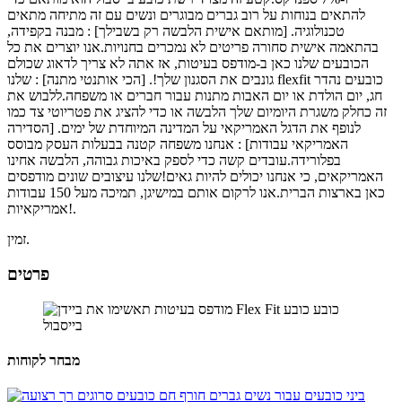
להתאים בנוחות על רוב גברים מבוגרים ונשים עם זה מתיחה מתאים
טכנולוגיה. [מותאם אישית הלבשה רק בשבילך] : מבנה בקפידה,
בהתאמה אישית סחורה פריטים לא נמכרים בחנויות.אנו יוצרים את כל
הכובעים שלנו כאן ב-מודפס בעיטות, אז אתה לא צריך לדאוג שכולם
גונבים את הסגנון שלך!. [הכי אותנטי מתנה] : שלנו flexfit כובעים נהדר
חג, יום הולדת או יום האבות מתנות עבור חברים או משפחה.ללבוש את
זה כחלק משגרת היומיום שלך הלבשה או כדי להציג את פטריוטי צד כמו
לנופף את הדגל האמריקאי על המדינה המיוחדת של ימים. [הסדירה
האמריקאי עבודות] : אנחנו משפחה קטנה בבעלות העסק מבוסס
בפלורידה.עובדים קשה כדי לספק באיכות גבוהה, הלבשה אחינו
האמריקאים, כי אנחנו יכולים להיות גאים!שלנו עיצובים שונים מודפסים
כאן בארצות הברית.אנו לרקום אותם במישיגן, תמיכה מעל 150 עבודות
אמריקאיות!.
זמין.
פרטים
מבחר לקוחות