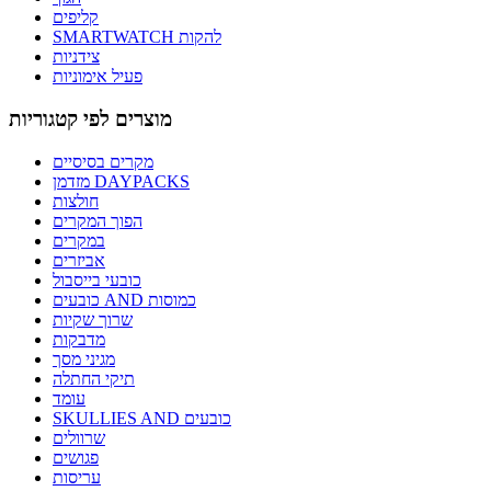
קליפים
SMARTWATCH להקות
צידניות
פעיל אימוניות
מוצרים לפי קטגוריות
מקרים בסיסיים
מזדמן DAYPACKS
חולצות
הפוך המקרים
במקרים
אביזרים
כובעי בייסבול
כובעים AND כמוסות
שרוך שקיות
מדבקות
מגיני מסך
תיקי החתלה
עומד
SKULLIES AND כובעים
שרוולים
פגושים
עריסות