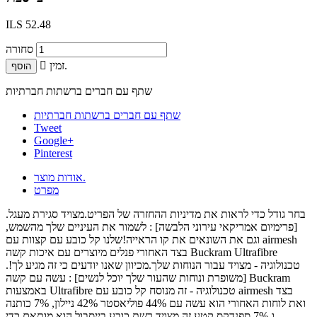
ILS 52.48
סחורה
זמין.

הוסף
שתף עם חברים ברשתות חברתיות
שתף עם חברים ברשתות חברתיות
Tweet
Google+
Pinterest
אודות מוצר.
מפרט
בחר גודל כדי לראות את מדיניות ההחזרה של הפריט.מצויד סגירת מעגל.
[פרימיום אמריקאי עירוני הלבשה] : לשמור את העיניים שלך מהשמש,
וגם את השונאים את קו הראייה!שלנו קל כובע עם קצוות עם airmesh
בצד האחורי פנלים מיוצרים עם איכות קשה Buckram Ultrafibre
טכנולוגיה - מצויד עבור הנוחות שלך.מכיוון שאנו יודעים כי זה מגיע לך!.
[משופרת ונוחות שהעור שלך יוכל לנשים] : עשה עם קשה Buckram
באמצעות Ultrafibre טכנולוגיה - זה מנוסח קל כובע עם airmesh בצד
ואת לוחות האחורי הוא עשה עם 44% פוליאסטר 42% ניילון, 7% כותנה
ו-7% ספנדקס.קטע זה מצויד רשת כובע בייסבול הוא מותאם כדי