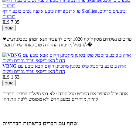
פו ארנב פרווה כובע אופנה נשים כובע חורף Skullies כובעים סרוגים,
כובעים
ILS 7.35
הוסף
❤פריטים נשלחים מסין לוקח 1020 ימים להעביר.אנא המתן בסבלנות.יש
לנו צליל מדיניות ההחזרה טוב לאחר שירות ומכי�
VBNG ארה ב כובע בייסבול פולו בסגנון מתכוונן רקום אבא כובע עם
הדגל האמריקאי עבור גברים ונשים
ILS 1.53
הוסף
אתה יכול להחזיר את הפריט מכל סיבה : לא דמי משלוח.הפריט חייבים
להיות מוחזרים במצב חדש ולא משומש.ללכת את ההו
שתף עם חברים ברשתות חברתיות
.
.
.
.
.
.