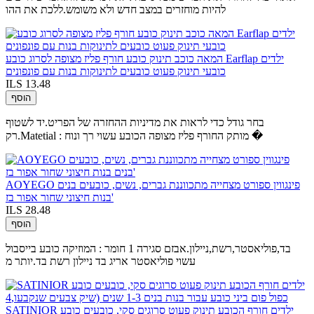
להיות מוחזרים במצב חדש ולא משומש.ללכת את ההו
המאה כוכב תינוק כובע חורף פליז מצופה לסרוג כובע Earflap ילדים
כובעי תינוק פעוט כובעים לתינוקות בנות עם פונפונים
ILS 13.48
הוסף
בחר גודל כדי לראות את מדיניות ההחזרה של הפריט.יד לשטוף
רק.Matetial : מותק החורף פליז מצופה הכובע עשוי רך ונוח �
AOYEGO פינגווין ספורט מצחייה מתכווננת גברים, נשים, כובעים בנים
בנות חיצוני שחור אפור בז'
ILS 28.48
הוסף
בד,פוליאסטר,רשת,ניילון.אבזם סגירה 1 חומר : המוזיקה כובע בייסבול
עשוי פוליאסטר אריג בד ניילון רשת בד.יותר מ
SATINIOR ילדים חורף הכובע תינוק פעוט סרוגים סקי, כובעים כובע